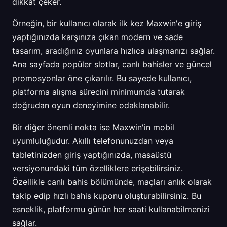
dikkat çeker.
Örneğin, bir kullanıcı olarak ilk kez Maxwin'e giriş
yaptığınızda karşınıza çıkan modern ve sade
tasarım, aradığınız oyunlara hızlıca ulaşmanızı sağlar.
Ana sayfada popüler slotlar, canlı bahisler ve güncel
promosyonlar öne çıkarılır. Bu sayede kullanıcı,
platforma alışma sürecini minimumda tutarak
doğrudan oyun deneyimine odaklanabilir.
Bir diğer önemli nokta ise Maxwin'in mobil
uyumluluğudur. Akıllı telefonunuzdan veya
tabletinizden giriş yaptığınızda, masaüstü
versiyonundaki tüm özelliklere erişebilirsiniz.
Özellikle canlı bahis bölümünde, maçları anlık olarak
takip edip hızlı bahis kuponu oluşturabilirsiniz. Bu
esneklik, platformu günün her saati kullanabilmenizi
sağlar.