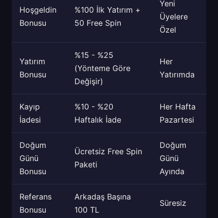
Yeni
Hoşgeldin
%100 İlk Yatırım +
Üyelere
Bonusu
50 Free Spin
Özel
%15 - %25
Yatırım
Her
(Yönteme Göre
Bonusu
Yatırımda
Değişir)
Kayıp
%10 - %20
Her Hafta
İadesi
Haftalık İade
Pazartesi
Doğum
Doğum
Ücretsiz Free Spin
Günü
Günü
Paketi
Bonusu
Ayında
Referans
Arkadaş Başına
Süresiz
Bonusu
100 TL