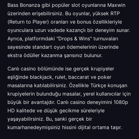
Bass Bonanza gibi popüler slot oyunlarına Maxwin
üzerinden erişebilirsiniz. Bu oyunlar, yüksek RTP
(Return to Player) oranları ve bonus özellikleriyle
oyunculara uzun vadede kazançlı bir deneyim sunar.
Ayrıca, platformdaki "Drops & Wins" turnuvaları
sayesinde standart oyun ödemelerinin üzerinde
ekstra ödüller kazanma şansınız bulunur.
Canlı casino bölümünde ise gerçek krupiyeler
eşliğinde blackjack, rulet, baccarat ve poker
masalarına katılabilirsiniz. Özellikle Türkçe konuşan
krupiyelerin bulunduğu masalar, yerel kullanıcılar için
büyük bir avantajdır. Canlı casino deneyimini 1080p
HD kalitede ve düşük gecikme süreleriyle
yaşayabilirsiniz. Bu, sanki gerçek bir
kumarhanedeymişsiniz hissini dijital ortama taşır.