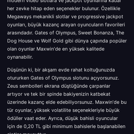
modern video slotlara ve jackpot oyunlarına kadar
her zevke hitap eden seçenekler bulunur. Özellikle
Megaways mekanikli slotlar ve progressive jackpot
oyunları, büyük kazanç arayan oyuncuların favorileri
arasındadır. Gates of Olympus, Sweet Bonanza, The
Dog House ve Wolf Gold gibi dünya çapında popüler
olan oyunlar Maxwin'de en yüksek kalitede
oynanabilir.
Düşünün ki, bir akşam evde rahat koltuğunuzda
otururken Gates of Olympus slotunu açıyorsunuz.
Zeus sembolleri ekrana düştüğünde çarpanlar
artıyor ve tek bir spinde bakiyenizin katbekat
üzerinde kazanç elde edebiliyorsunuz. Maxwin'de bu
tür oyunlar, yüksek volatilite seçenekleriyle büyük
ödüller vaat eder. Ayrıca, düşük bahisli oyuncular
için de 0,20 TL gibi minimum bahislerle başlanabilen