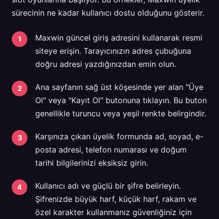
sürecinin ne kadar kullanıcı dostu olduğunu gösterir.
Maxwin güncel giriş adresini kullanarak resmi
siteye erişin. Tarayıcınızın adres çubuğuna
doğru adresi yazdığınızdan emin olun.
Ana sayfanın sağ üst köşesinde yer alan "Üye
Ol" veya "Kayıt Ol" butonuna tıklayın. Bu buton
genellikle turuncu veya yeşil renkte belirgindir.
Karşınıza çıkan üyelik formunda ad, soyad, e-
posta adresi, telefon numarası ve doğum
tarihi bilgilerinizi eksiksiz girin.
Kullanıcı adı ve güçlü bir şifre belirleyin.
Şifrenizde büyük harf, küçük harf, rakam ve
özel karakter kullanmanız güvenliğiniz için