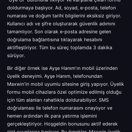
doldurmaya başlıyor. Ad, soyad, e-posta, telefon
numarası ve doğum tarihi bilgilerini eksiksiz giriyor.
Kullanıcı adı ve şifre oluşturarak güvenlik adımını
tamamlıyor. Son olarak e-posta adresine gelen
doğrulama bağlantısına tıklayarak hesabını
aktifleştiriyor. Tüm bu süreç toplamda 3 dakika
sürüyor.
Bir diğer örnek ise Ayşe Hanım'ın mobil üzerinden
üyelik deneyimi. Ayşe Hanım, telefonundan
Maxwin'in mobil uyumlu sitesine giriş yapıyor. Üyelik
formu mobil cihazlara özel optimize edilmiş olduğu
için tüm alanları rahatlıkla doldurabiliyor. SMS
doğrulaması ile telefon numarasını onaylıyor ve
hemen ardından ilk para yatırma işlemini
gerçekleştiriyor. Hoşgeldin bonusunu aktif ederek
slot oyunlarına başlıyor. Bu örnekler, Maxwin üyelik