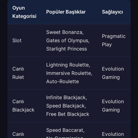
Oyun
Popüler Başlıklar
Sağlayıcı
Kategorisi
Sweet Bonanza,
Pragmatic
Slot
Gates of Olympus,
Play
Starlight Princess
Lightning Roulette,
Canlı
Evolution
Immersive Roulette,
Rulet
Gaming
Auto-Roulette
Infinite Blackjack,
Canlı
Evolution
Speed Blackjack,
Blackjack
Gaming
Free Bet Blackjack
Speed Baccarat,
Canlı
Evolution