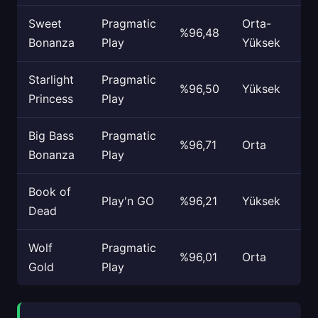
Sweet
Pragmatic
Orta-
%96,48
Bonanza
Play
Yüksek
Starlight
Pragmatic
%96,50
Yüksek
Princess
Play
Big Bass
Pragmatic
%96,71
Orta
Bonanza
Play
Book of
Play'n GO
%96,21
Yüksek
Dead
Wolf
Pragmatic
%96,01
Orta
Gold
Play