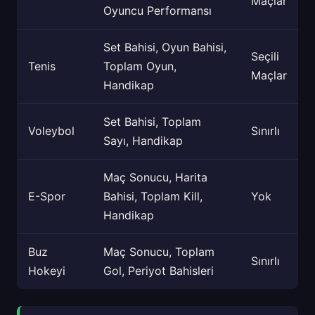
Maçlar
Oyuncu Performansı
Set Bahisi, Oyun Bahisi,
Seçili
Tenis
Toplam Oyun,
Maçlar
Handikap
Set Bahisi, Toplam
Voleybol
Sınırlı
Sayı, Handikap
Maç Sonucu, Harita
E-Spor
Bahisi, Toplam Kill,
Yok
Handikap
Buz
Maç Sonucu, Toplam
Sınırlı
Hokeyi
Gol, Periyot Bahisleri