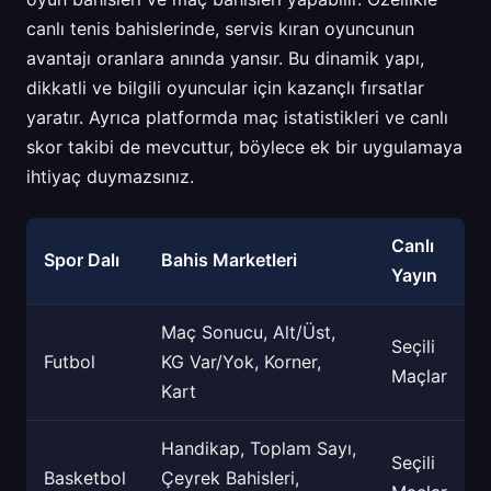
canlı tenis bahislerinde, servis kıran oyuncunun
avantajı oranlara anında yansır. Bu dinamik yapı,
dikkatli ve bilgili oyuncular için kazançlı fırsatlar
yaratır. Ayrıca platformda maç istatistikleri ve canlı
skor takibi de mevcuttur, böylece ek bir uygulamaya
ihtiyaç duymazsınız.
Canlı
Spor Dalı
Bahis Marketleri
Yayın
Maç Sonucu, Alt/Üst,
Seçili
Futbol
KG Var/Yok, Korner,
Maçlar
Kart
Handikap, Toplam Sayı,
Seçili
Basketbol
Çeyrek Bahisleri,