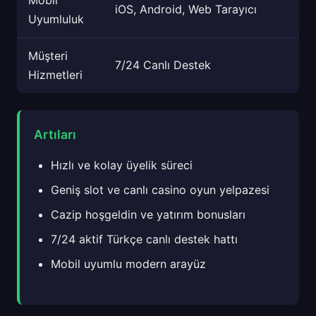
Mobil
iOS, Android, Web Tarayıcı
Uyumluluk
Müşteri
7/24 Canlı Destek
Hizmetleri
Artıları
Hızlı ve kolay üyelik süreci
Geniş slot ve canlı casino oyun yelpazesi
Cazip hoşgeldin ve yatırım bonusları
7/24 aktif Türkçe canlı destek hattı
Mobil uyumlu modern arayüz