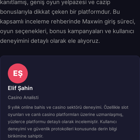
kanıtlamış, geniş oyun yelpazesi ve cazip
bonuslarıyla dikkat çeken bir platformdur. Bu
kapsamlı inceleme rehberinde Maxwin giriş süreci,
oyun seçenekleri, bonus kampanyaları ve kullanıcı
deneyimini detaylı olarak ele alıyoruz.
EŞ
Elif Şahin
Casino Analisti
9 yıllık online bahis ve casino sektörü deneyimi. Özellikle slot
oyunları ve canlı casino platformları üzerine uzmanlaşmış,
yüzlerce platformu detaylı olarak incelemiştir. Kullanıcı
deneyimi ve güvenlik protokolleri konusunda derin bilgi
birikimine sahiptir.