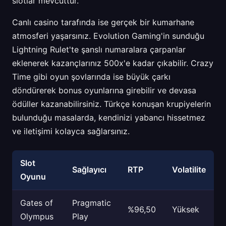
slotlar mevcuttur.
Canlı casino tarafında ise gerçek bir kumarhane
atmosferi yaşarsınız. Evolution Gaming'in sunduğu
Lightning Rulet'te şanslı numaralara çarpanlar
eklenerek kazançlarınız 500x'e kadar çıkabilir. Crazy
Time gibi oyun şovlarında ise büyük çarkı
döndürerek bonus oyunlarına girebilir ve devasa
ödüller kazanabilirsiniz. Türkçe konuşan krupiyelerin
bulunduğu masalarda, kendinizi yabancı hissetmez
ve iletişimi kolayca sağlarsınız.
Slot
Sağlayıcı
RTP
Volatilite
Oyunu
Gates of
Pragmatic
%96,50
Yüksek
Olympus
Play