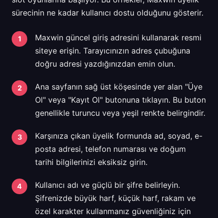
sürecinin ne kadar kullanıcı dostu olduğunu gösterir.
Maxwin güncel giriş adresini kullanarak resmi
siteye erişin. Tarayıcınızın adres çubuğuna
doğru adresi yazdığınızdan emin olun.
Ana sayfanın sağ üst köşesinde yer alan "Üye
Ol" veya "Kayıt Ol" butonuna tıklayın. Bu buton
genellikle turuncu veya yeşil renkte belirgindir.
Karşınıza çıkan üyelik formunda ad, soyad, e-
posta adresi, telefon numarası ve doğum
tarihi bilgilerinizi eksiksiz girin.
Kullanıcı adı ve güçlü bir şifre belirleyin.
Şifrenizde büyük harf, küçük harf, rakam ve
özel karakter kullanmanız güvenliğiniz için