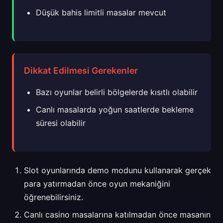
Düşük bahis limitli masalar mevcut
Dikkat Edilmesi Gerekenler
Bazı oyunlar belirli bölgelerde kısıtlı olabilir
Canlı masalarda yoğun saatlerde bekleme
süresi olabilir
Slot oyunlarında demo modunu kullanarak gerçek
para yatırmadan önce oyun mekaniğini
öğrenebilirsiniz.
Canlı casino masalarına katılmadan önce masanın