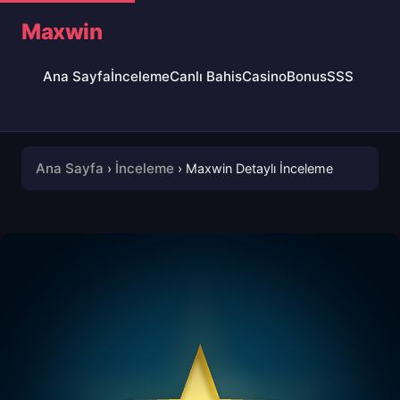
Maxwin
Ana Sayfa
İnceleme
Canlı Bahis
Casino
Bonus
SSS
Ana Sayfa
İnceleme
›
›
Maxwin Detaylı İnceleme