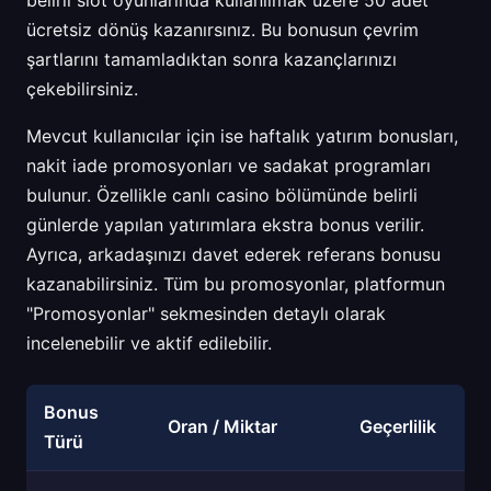
belirli slot oyunlarında kullanılmak üzere 50 adet
ücretsiz dönüş kazanırsınız. Bu bonusun çevrim
şartlarını tamamladıktan sonra kazançlarınızı
çekebilirsiniz.
Mevcut kullanıcılar için ise haftalık yatırım bonusları,
nakit iade promosyonları ve sadakat programları
bulunur. Özellikle canlı casino bölümünde belirli
günlerde yapılan yatırımlara ekstra bonus verilir.
Ayrıca, arkadaşınızı davet ederek referans bonusu
kazanabilirsiniz. Tüm bu promosyonlar, platformun
"Promosyonlar" sekmesinden detaylı olarak
incelenebilir ve aktif edilebilir.
Bonus
Oran / Miktar
Geçerlilik
Türü