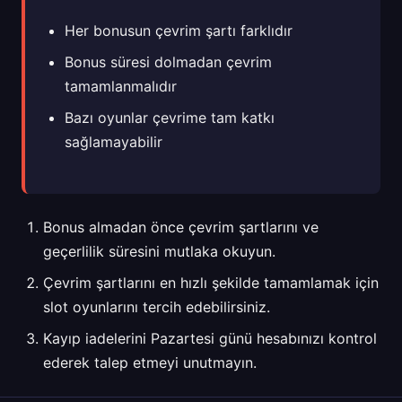
Her bonusun çevrim şartı farklıdır
Bonus süresi dolmadan çevrim
tamamlanmalıdır
Bazı oyunlar çevrime tam katkı
sağlamayabilir
Bonus almadan önce çevrim şartlarını ve
geçerlilik süresini mutlaka okuyun.
Çevrim şartlarını en hızlı şekilde tamamlamak için
slot oyunlarını tercih edebilirsiniz.
Kayıp iadelerini Pazartesi günü hesabınızı kontrol
ederek talep etmeyi unutmayın.