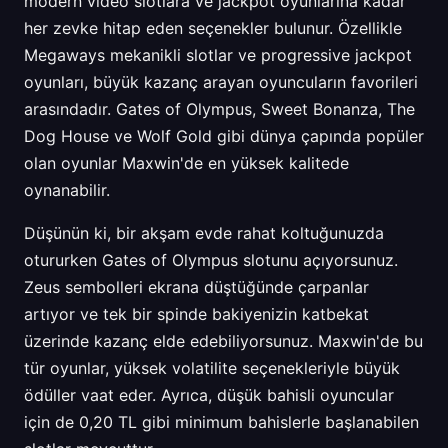
modern video slotlara ve jackpot oyunlarına kadar
her zevke hitap eden seçenekler bulunur. Özellikle
Megaways mekanikli slotlar ve progressive jackpot
oyunları, büyük kazanç arayan oyuncuların favorileri
arasındadır. Gates of Olympus, Sweet Bonanza, The
Dog House ve Wolf Gold gibi dünya çapında popüler
olan oyunlar Maxwin'de en yüksek kalitede
oynanabilir.
Düşünün ki, bir akşam evde rahat koltuğunuzda
otururken Gates of Olympus slotunu açıyorsunuz.
Zeus sembolleri ekrana düştüğünde çarpanlar
artıyor ve tek bir spinde bakiyenizin katbekat
üzerinde kazanç elde edebiliyorsunuz. Maxwin'de bu
tür oyunlar, yüksek volatilite seçenekleriyle büyük
ödüller vaat eder. Ayrıca, düşük bahisli oyuncular
için de 0,20 TL gibi minimum bahislerle başlanabilen