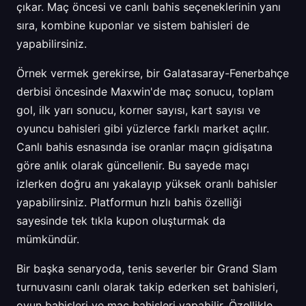
çıkar. Maç öncesi ve canlı bahis seçeneklerinin yanı
sıra, kombine kuponlar ve sistem bahisleri de
yapabilirsiniz.
Örnek vermek gerekirse, bir Galatasaray-Fenerbahçe
derbisi öncesinde Maxwin'de maç sonucu, toplam
gol, ilk yarı sonucu, korner sayısı, kart sayısı ve
oyuncu bahisleri gibi yüzlerce farklı market açılır.
Canlı bahis esnasında ise oranlar maçın gidişatına
göre anlık olarak güncellenir. Bu sayede maçı
izlerken doğru anı yakalayıp yüksek oranlı bahisler
yapabilirsiniz. Platformun hızlı bahis özelliği
sayesinde tek tıkla kupon oluşturmak da
mümkündür.
Bir başka senaryoda, tenis severler bir Grand Slam
turnuvasını canlı olarak takip ederken set bahisleri,
oyun bahisleri ve maç bahisleri yapabilir. Özellikle