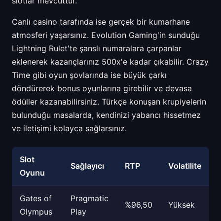
slotlar mevcuttur.
Canlı casino tarafında ise gerçek bir kumarhane
atmosferi yaşarsınız. Evolution Gaming'in sunduğu
Lightning Rulet'te şanslı numaralara çarpanlar
eklenerek kazançlarınız 500x'e kadar çıkabilir. Crazy
Time gibi oyun şovlarında ise büyük çarkı
döndürerek bonus oyunlarına girebilir ve devasa
ödüller kazanabilirsiniz. Türkçe konuşan krupiyelerin
bulunduğu masalarda, kendinizi yabancı hissetmez
ve iletişimi kolayca sağlarsınız.
Slot
Sağlayıcı
RTP
Volatilite
Oyunu
Gates of
Pragmatic
%96,50
Yüksek
Olympus
Play