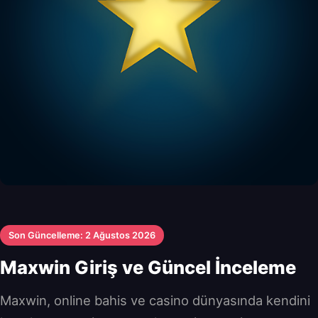
Son Güncelleme: 2 Ağustos 2026
Maxwin Giriş ve Güncel İnceleme
Maxwin, online bahis ve casino dünyasında kendini