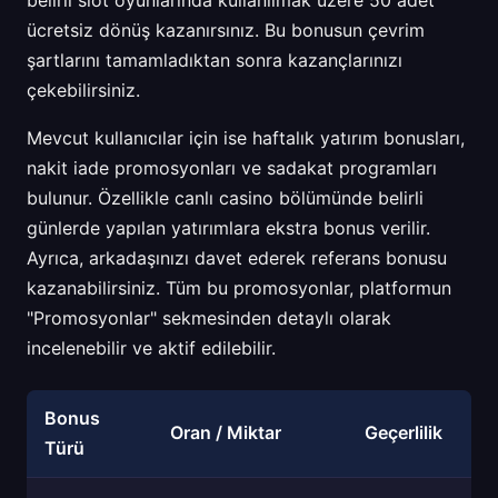
belirli slot oyunlarında kullanılmak üzere 50 adet
ücretsiz dönüş kazanırsınız. Bu bonusun çevrim
şartlarını tamamladıktan sonra kazançlarınızı
çekebilirsiniz.
Mevcut kullanıcılar için ise haftalık yatırım bonusları,
nakit iade promosyonları ve sadakat programları
bulunur. Özellikle canlı casino bölümünde belirli
günlerde yapılan yatırımlara ekstra bonus verilir.
Ayrıca, arkadaşınızı davet ederek referans bonusu
kazanabilirsiniz. Tüm bu promosyonlar, platformun
"Promosyonlar" sekmesinden detaylı olarak
incelenebilir ve aktif edilebilir.
Bonus
Oran / Miktar
Geçerlilik
Türü