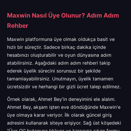
Maxwin Nasıl Üye Olunur? Adım Adım
Rehber
Maxwin platformuna üye olmak oldukça basit ve
hızlı bir süreçtir. Sadece birkaç dakika içinde
hesabınızı oluşturabilir ve oyun dünyasına adım
atabilirsiniz. Aşağıdaki adım adım rehberi takip
ederek üyelik sürecini sorunsuz bir şekilde
tamamlayabilirsiniz. Unutmayın, üyelik tamamen
ücretsizdir ve herhangi bir gizli ücret talep edilmez.
Örnek olarak, Ahmet Bey'in deneyimini ele alalım.
Ahmet Bey, akşam işten eve döndüğünde Maxwin'e
üye olmaya karar veriyor. İlk olarak güncel giriş
adresini kullanarak siteye erişiyor. Sağ üst köşedeki
"Üye Ol" butonuna tıklıyor ve karşısına çıkan formu