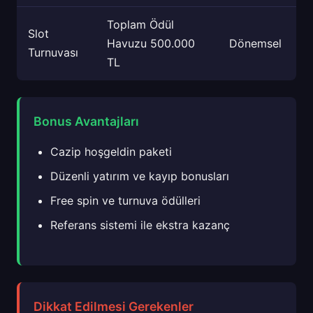
Toplam Ödül
Slot
Havuzu 500.000
Dönemsel
Turnuvası
TL
Bonus Avantajları
Cazip hoşgeldin paketi
Düzenli yatırım ve kayıp bonusları
Free spin ve turnuva ödülleri
Referans sistemi ile ekstra kazanç
Dikkat Edilmesi Gerekenler