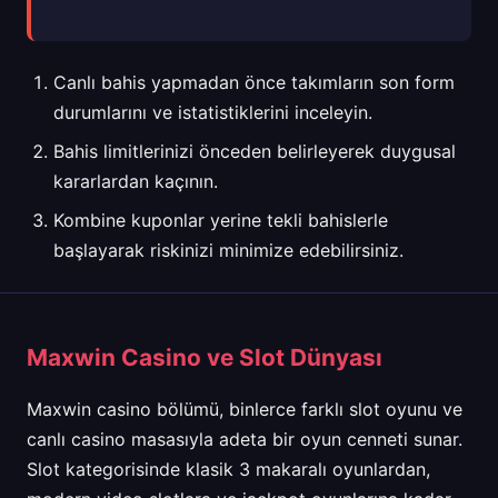
Canlı bahis yapmadan önce takımların son form
durumlarını ve istatistiklerini inceleyin.
Bahis limitlerinizi önceden belirleyerek duygusal
kararlardan kaçının.
Kombine kuponlar yerine tekli bahislerle
başlayarak riskinizi minimize edebilirsiniz.
Maxwin Casino ve Slot Dünyası
Maxwin casino bölümü, binlerce farklı slot oyunu ve
canlı casino masasıyla adeta bir oyun cenneti sunar.
Slot kategorisinde klasik 3 makaralı oyunlardan,