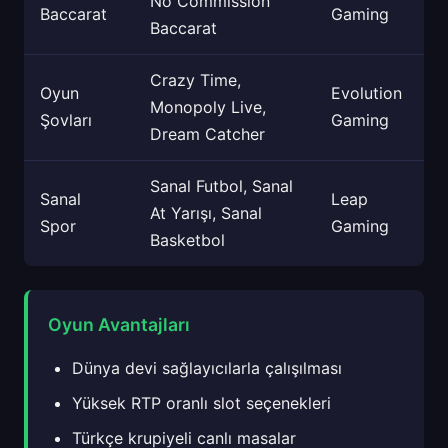
No Commission
Baccarat
Gaming
Baccarat
Crazy Time,
Oyun
Evolution
Monopoly Live,
Şovları
Gaming
Dream Catcher
Sanal Futbol, Sanal
Sanal
Leap
At Yarışı, Sanal
Spor
Gaming
Basketbol
Oyun Avantajları
Dünya devi sağlayıcılarla çalışılması
Yüksek RTP oranlı slot seçenekleri
Türkçe krupiyeli canlı masalar