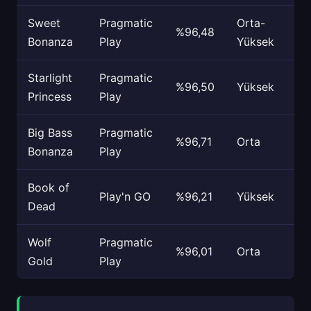
Sweet
Pragmatic
Orta-
%96,48
Bonanza
Play
Yüksek
Starlight
Pragmatic
%96,50
Yüksek
Princess
Play
Big Bass
Pragmatic
%96,71
Orta
Bonanza
Play
Book of
Play'n GO
%96,21
Yüksek
Dead
Wolf
Pragmatic
%96,01
Orta
Gold
Play