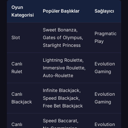
Oyun
Popüler Başlıklar
Sağlayıcı
Kategorisi
Sweet Bonanza,
Pragmatic
Slot
Gates of Olympus,
Play
Starlight Princess
Lightning Roulette,
Canlı
Evolution
Immersive Roulette,
Rulet
Gaming
Auto-Roulette
Infinite Blackjack,
Canlı
Evolution
Speed Blackjack,
Blackjack
Gaming
Free Bet Blackjack
Speed Baccarat,
Canlı
Evolution