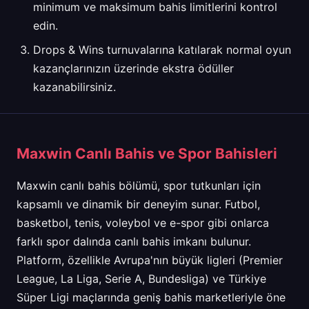
minimum ve maksimum bahis limitlerini kontrol
edin.
Drops & Wins turnuvalarına katılarak normal oyun
kazançlarınızın üzerinde ekstra ödüller
kazanabilirsiniz.
Maxwin Canlı Bahis ve Spor Bahisleri
Maxwin canlı bahis bölümü, spor tutkunları için
kapsamlı ve dinamik bir deneyim sunar. Futbol,
basketbol, tenis, voleybol ve e-spor gibi onlarca
farklı spor dalında canlı bahis imkanı bulunur.
Platform, özellikle Avrupa'nın büyük ligleri (Premier
League, La Liga, Serie A, Bundesliga) ve Türkiye
Süper Ligi maçlarında geniş bahis marketleriyle öne