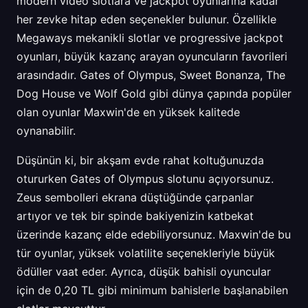
modern video slotlara ve jackpot oyunlarına kadar
her zevke hitap eden seçenekler bulunur. Özellikle
Megaways mekanikli slotlar ve progressive jackpot
oyunları, büyük kazanç arayan oyuncuların favorileri
arasındadır. Gates of Olympus, Sweet Bonanza, The
Dog House ve Wolf Gold gibi dünya çapında popüler
olan oyunlar Maxwin'de en yüksek kalitede
oynanabilir.
Düşünün ki, bir akşam evde rahat koltuğunuzda
otururken Gates of Olympus slotunu açıyorsunuz.
Zeus sembolleri ekrana düştüğünde çarpanlar
artıyor ve tek bir spinde bakiyenizin katbekat
üzerinde kazanç elde edebiliyorsunuz. Maxwin'de bu
tür oyunlar, yüksek volatilite seçenekleriyle büyük
ödüller vaat eder. Ayrıca, düşük bahisli oyuncular
için de 0,20 TL gibi minimum bahislerle başlanabilen