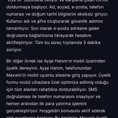
doldurmaya başlıyor. Ad, soyad, e-posta, telefon
numarası ve doğum tarihi bilgilerini eksiksiz giriyor.
Kullanıcı adı ve şifre oluşturarak güvenlik adımını
tamamlıyor. Son olarak e-posta adresine gelen
doğrulama bağlantısına tıklayarak hesabını
aktifleştiriyor. Tüm bu süreç toplamda 3 dakika
sürüyor.
Bir diğer örnek ise Ayşe Hanım'ın mobil üzerinden
üyelik deneyimi. Ayşe Hanım, telefonundan
Maxwin'in mobil uyumlu sitesine giriş yapıyor. Üyelik
formu mobil cihazlara özel optimize edilmiş olduğu
için tüm alanları rahatlıkla doldurabiliyor. SMS
doğrulaması ile telefon numarasını onaylıyor ve
hemen ardından ilk para yatırma işlemini
gerçekleştiriyor. Hoşgeldin bonusunu aktif ederek
slot oyunlarına başlıyor. Bu örnekler, Maxwin üyelik