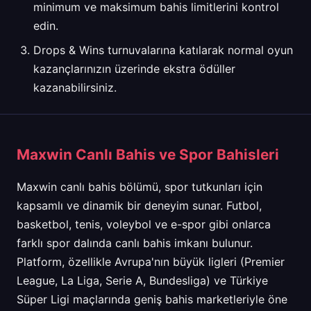
minimum ve maksimum bahis limitlerini kontrol
edin.
Drops & Wins turnuvalarına katılarak normal oyun
kazançlarınızın üzerinde ekstra ödüller
kazanabilirsiniz.
Maxwin Canlı Bahis ve Spor Bahisleri
Maxwin canlı bahis bölümü, spor tutkunları için
kapsamlı ve dinamik bir deneyim sunar. Futbol,
basketbol, tenis, voleybol ve e-spor gibi onlarca
farklı spor dalında canlı bahis imkanı bulunur.
Platform, özellikle Avrupa'nın büyük ligleri (Premier
League, La Liga, Serie A, Bundesliga) ve Türkiye
Süper Ligi maçlarında geniş bahis marketleriyle öne