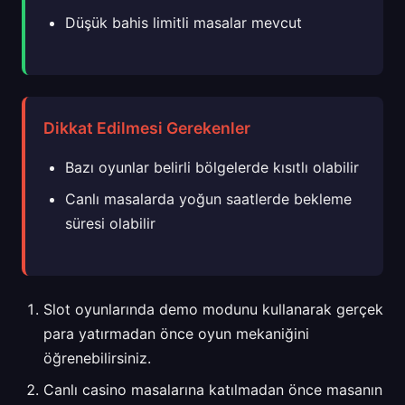
Düşük bahis limitli masalar mevcut
Dikkat Edilmesi Gerekenler
Bazı oyunlar belirli bölgelerde kısıtlı olabilir
Canlı masalarda yoğun saatlerde bekleme
süresi olabilir
Slot oyunlarında demo modunu kullanarak gerçek
para yatırmadan önce oyun mekaniğini
öğrenebilirsiniz.
Canlı casino masalarına katılmadan önce masanın