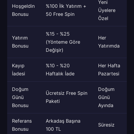
Yeni
Hoşgeldin
%100 İlk Yatırım +
Üyelere
Bonusu
50 Free Spin
Özel
%15 - %25
Yatırım
Her
(Yönteme Göre
Bonusu
Yatırımda
Değişir)
Kayıp
%10 - %20
Her Hafta
İadesi
Haftalık İade
Pazartesi
Doğum
Doğum
Ücretsiz Free Spin
Günü
Günü
Paketi
Bonusu
Ayında
Referans
Arkadaş Başına
Süresiz
Bonusu
100 TL