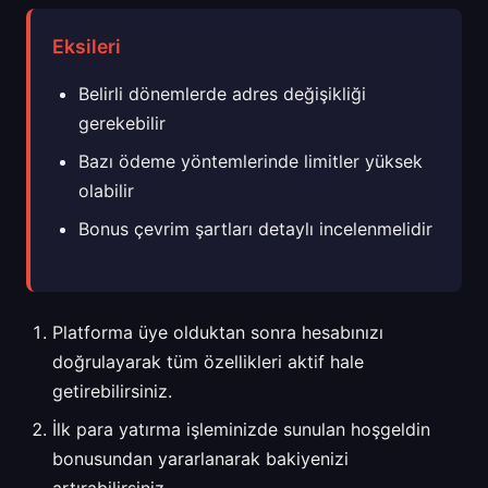
Eksileri
Belirli dönemlerde adres değişikliği
gerekebilir
Bazı ödeme yöntemlerinde limitler yüksek
olabilir
Bonus çevrim şartları detaylı incelenmelidir
Platforma üye olduktan sonra hesabınızı
doğrulayarak tüm özellikleri aktif hale
getirebilirsiniz.
İlk para yatırma işleminizde sunulan hoşgeldin
bonusundan yararlanarak bakiyenizi