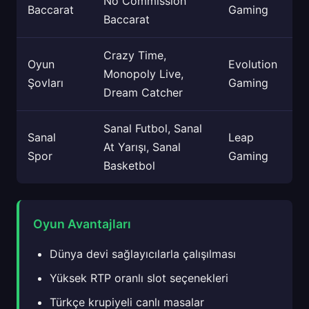
No Commission
Baccarat
Gaming
Baccarat
Crazy Time,
Oyun
Evolution
Monopoly Live,
Şovları
Gaming
Dream Catcher
Sanal Futbol, Sanal
Sanal
Leap
At Yarışı, Sanal
Spor
Gaming
Basketbol
Oyun Avantajları
Dünya devi sağlayıcılarla çalışılması
Yüksek RTP oranlı slot seçenekleri
Türkçe krupiyeli canlı masalar