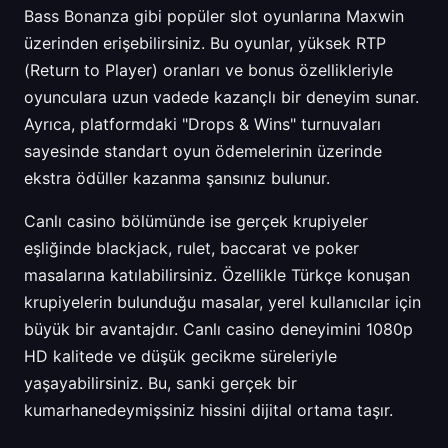
Bass Bonanza gibi popüler slot oyunlarına Maxwin
üzerinden erişebilirsiniz. Bu oyunlar, yüksek RTP
(Return to Player) oranları ve bonus özellikleriyle
oyunculara uzun vadede kazançlı bir deneyim sunar.
Ayrıca, platformdaki "Drops & Wins" turnuvaları
sayesinde standart oyun ödemelerinin üzerinde
ekstra ödüller kazanma şansınız bulunur.
Canlı casino bölümünde ise gerçek krupiyeler
eşliğinde blackjack, rulet, baccarat ve poker
masalarına katılabilirsiniz. Özellikle Türkçe konuşan
krupiyelerin bulunduğu masalar, yerel kullanıcılar için
büyük bir avantajdır. Canlı casino deneyimini 1080p
HD kalitede ve düşük gecikme süreleriyle
yaşayabilirsiniz. Bu, sanki gerçek bir
kumarhanedeymişsiniz hissini dijital ortama taşır.