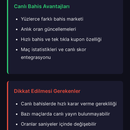
Canlı Bahis Avantajları
Yüzlerce farklı bahis marketi
Anlık oran güncellemeleri
Hızlı bahis ve tek tıkla kupon özelliği
Maç istatistikleri ve canlı skor
entegrasyonu
Dikkat Edilmesi Gerekenler
Canlı bahislerde hızlı karar verme gerekliliği
Bazı maçlarda canlı yayın bulunmayabilir
Oranlar saniyeler içinde değişebilir