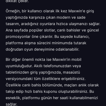
dikkat çeker.
Örneğin, bir kullanıcı olarak ilk kez Maxwin'e giriş
yaptığınızda karşınıza çıkan modern ve sade
tasarım, aradığınız oyunlara hızlıca ulaşmanızı sağlar.
Ana sayfada popüler slotlar, canlı bahisler ve güncel
promosyonlar öne çıkarılır. Bu sayede kullanıcı,
platforma alışma sürecini minimumda tutarak
doğrudan oyun deneyimine odaklanabilir.
Bir diğer önemli nokta ise Maxwin'in mobil
uyumluluğudur. Akıllı telefonunuzdan veya
tabletinizden giriş yaptığınızda, masaüstü
versiyonundaki tüm özelliklere erişebilirsiniz.
Özellikle canlı bahis bölümünde, maçları anlık olarak
takip edip hızlı bahis kuponu oluşturabilirsiniz. Bu
esneklik, platformu günün her saati kullanabilmenizi
sağlar.