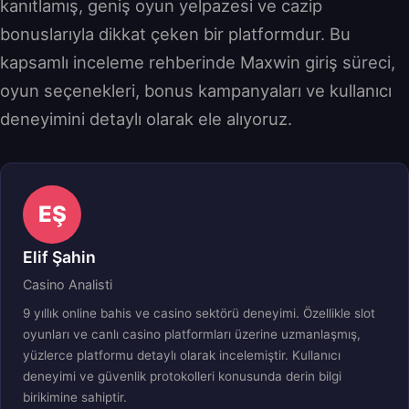
kanıtlamış, geniş oyun yelpazesi ve cazip
bonuslarıyla dikkat çeken bir platformdur. Bu
kapsamlı inceleme rehberinde Maxwin giriş süreci,
oyun seçenekleri, bonus kampanyaları ve kullanıcı
deneyimini detaylı olarak ele alıyoruz.
EŞ
Elif Şahin
Casino Analisti
9 yıllık online bahis ve casino sektörü deneyimi. Özellikle slot
oyunları ve canlı casino platformları üzerine uzmanlaşmış,
yüzlerce platformu detaylı olarak incelemiştir. Kullanıcı
deneyimi ve güvenlik protokolleri konusunda derin bilgi
birikimine sahiptir.