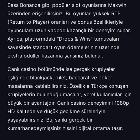
Bass Bonanza gibi popüler slot oyunlarına Maxwin
üzerinden erişebilirsiniz. Bu oyunlar, yüksek RTP
(Return to Player) oranları ve bonus özellikleriyle
oyunculara uzun vadede kazançlı bir deneyim sunar.
Ayrıca, platformdaki "Drops & Wins" turnuvaları
sayesinde standart oyun ödemelerinin üzerinde
ekstra ödüller kazanma şansınız bulunur.
Canlı casino bölümünde ise gerçek krupiyeler
eşliğinde blackjack, rulet, baccarat ve poker
masalarına katılabilirsiniz. Özellikle Türkçe konuşan
krupiyelerin bulunduğu masalar, yerel kullanıcılar için
büyük bir avantajdır. Canlı casino deneyimini 1080p
HD kalitede ve düşük gecikme süreleriyle
yaşayabilirsiniz. Bu, sanki gerçek bir
kumarhanedeymişsiniz hissini dijital ortama taşır.