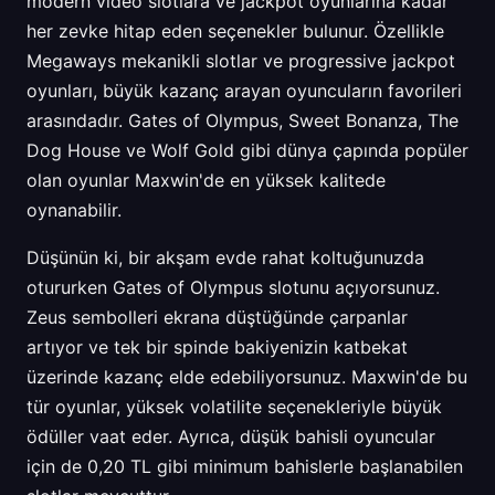
modern video slotlara ve jackpot oyunlarına kadar
her zevke hitap eden seçenekler bulunur. Özellikle
Megaways mekanikli slotlar ve progressive jackpot
oyunları, büyük kazanç arayan oyuncuların favorileri
arasındadır. Gates of Olympus, Sweet Bonanza, The
Dog House ve Wolf Gold gibi dünya çapında popüler
olan oyunlar Maxwin'de en yüksek kalitede
oynanabilir.
Düşünün ki, bir akşam evde rahat koltuğunuzda
otururken Gates of Olympus slotunu açıyorsunuz.
Zeus sembolleri ekrana düştüğünde çarpanlar
artıyor ve tek bir spinde bakiyenizin katbekat
üzerinde kazanç elde edebiliyorsunuz. Maxwin'de bu
tür oyunlar, yüksek volatilite seçenekleriyle büyük
ödüller vaat eder. Ayrıca, düşük bahisli oyuncular
için de 0,20 TL gibi minimum bahislerle başlanabilen