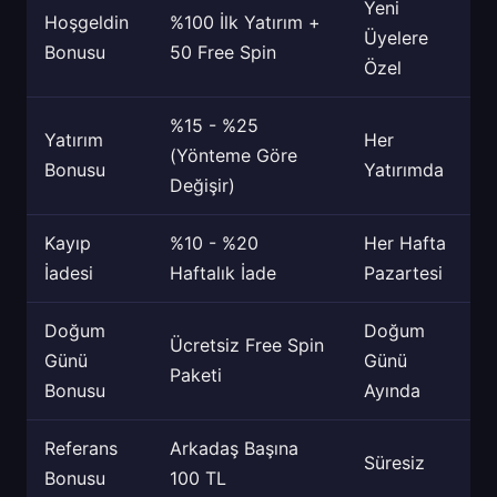
Yeni
Hoşgeldin
%100 İlk Yatırım +
Üyelere
Bonusu
50 Free Spin
Özel
%15 - %25
Yatırım
Her
(Yönteme Göre
Bonusu
Yatırımda
Değişir)
Kayıp
%10 - %20
Her Hafta
İadesi
Haftalık İade
Pazartesi
Doğum
Doğum
Ücretsiz Free Spin
Günü
Günü
Paketi
Bonusu
Ayında
Referans
Arkadaş Başına
Süresiz
Bonusu
100 TL