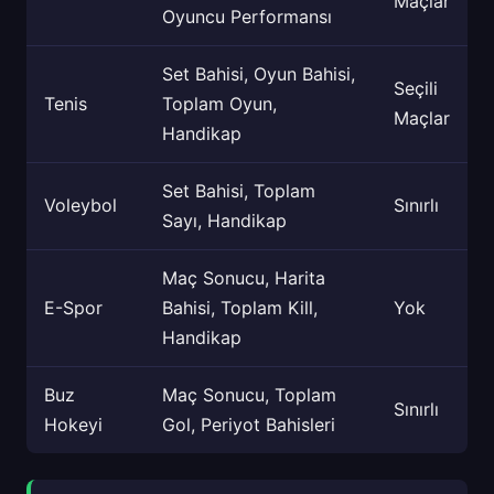
Maçlar
Oyuncu Performansı
Set Bahisi, Oyun Bahisi,
Seçili
Tenis
Toplam Oyun,
Maçlar
Handikap
Set Bahisi, Toplam
Voleybol
Sınırlı
Sayı, Handikap
Maç Sonucu, Harita
E-Spor
Bahisi, Toplam Kill,
Yok
Handikap
Buz
Maç Sonucu, Toplam
Sınırlı
Hokeyi
Gol, Periyot Bahisleri