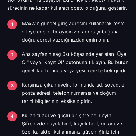
sürecinin ne kadar kullanıcı dostu olduğunu gösterir.
Maxwin güncel giriş adresini kullanarak resmi
siteye erişin. Tarayıcınızın adres çubuğuna
doğru adresi yazdığınızdan emin olun.
Ana sayfanın sağ üst köşesinde yer alan "Üye
Ol" veya "Kayıt Ol" butonuna tıklayın. Bu buton
genellikle turuncu veya yeşil renkte belirgindir.
Karşınıza çıkan üyelik formunda ad, soyad, e-
posta adresi, telefon numarası ve doğum
tarihi bilgilerinizi eksiksiz girin.
Kullanıcı adı ve güçlü bir şifre belirleyin.
Şifrenizde büyük harf, küçük harf, rakam ve
özel karakter kullanmanız güvenliğiniz için