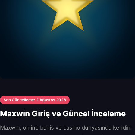
Son Güncelleme: 2 Ağustos 2026
Maxwin Giriş ve Güncel İnceleme
Maxwin, online bahis ve casino dünyasında kendini