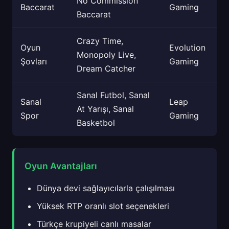
No Commission
Baccarat
Gaming
Baccarat
Crazy Time,
Oyun
Evolution
Monopoly Live,
Şovları
Gaming
Dream Catcher
Sanal Futbol, Sanal
Sanal
Leap
At Yarışı, Sanal
Spor
Gaming
Basketbol
Oyun Avantajları
Dünya devi sağlayıcılarla çalışılması
Yüksek RTP oranlı slot seçenekleri
Türkçe krupiyeli canlı masalar