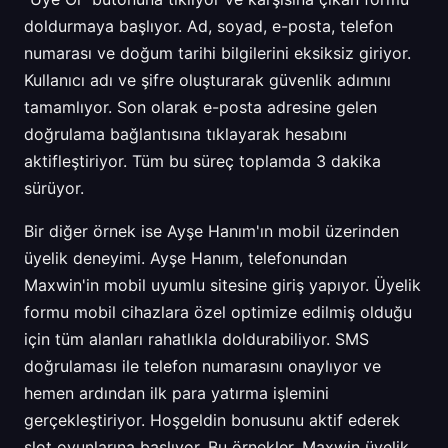
doldurmaya başlıyor. Ad, soyad, e-posta, telefon
numarası ve doğum tarihi bilgilerini eksiksiz giriyor.
Kullanıcı adı ve şifre oluşturarak güvenlik adımını
tamamlıyor. Son olarak e-posta adresine gelen
doğrulama bağlantısına tıklayarak hesabını
aktifleştiriyor. Tüm bu süreç toplamda 3 dakika
sürüyor.
Bir diğer örnek ise Ayşe Hanım'ın mobil üzerinden
üyelik deneyimi. Ayşe Hanım, telefonundan
Maxwin'in mobil uyumlu sitesine giriş yapıyor. Üyelik
formu mobil cihazlara özel optimize edilmiş olduğu
için tüm alanları rahatlıkla doldurabiliyor. SMS
doğrulaması ile telefon numarasını onaylıyor ve
hemen ardından ilk para yatırma işlemini
gerçekleştiriyor. Hoşgeldin bonusunu aktif ederek
slot oyunlarına başlıyor. Bu örnekler, Maxwin üyelik