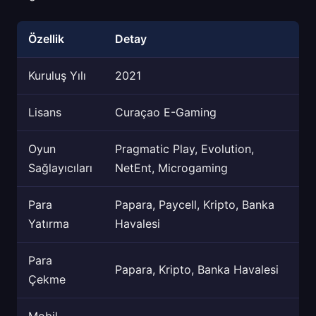
Özellik
Detay
Kuruluş Yılı
2021
Lisans
Curaçao E-Gaming
Oyun
Pragmatic Play, Evolution,
Sağlayıcıları
NetEnt, Microgaming
Para
Papara, Paycell, Kripto, Banka
Yatırma
Havalesi
Para
Papara, Kripto, Banka Havalesi
Çekme