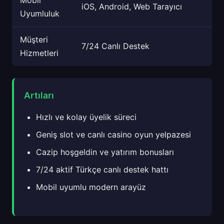
Mobil
iOS, Android, Web Tarayıcı
Uyumluluk
Müşteri
7/24 Canlı Destek
Hizmetleri
Artıları
Hızlı ve kolay üyelik süreci
Geniş slot ve canlı casino oyun yelpazesi
Cazip hoşgeldin ve yatırım bonusları
7/24 aktif Türkçe canlı destek hattı
Mobil uyumlu modern arayüz