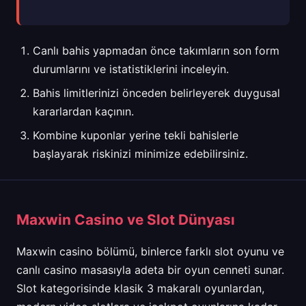
Canlı bahis yapmadan önce takımların son form
durumlarını ve istatistiklerini inceleyin.
Bahis limitlerinizi önceden belirleyerek duygusal
kararlardan kaçının.
Kombine kuponlar yerine tekli bahislerle
başlayarak riskinizi minimize edebilirsiniz.
Maxwin Casino ve Slot Dünyası
Maxwin casino bölümü, binlerce farklı slot oyunu ve
canlı casino masasıyla adeta bir oyun cenneti sunar.
Slot kategorisinde klasik 3 makaralı oyunlardan,