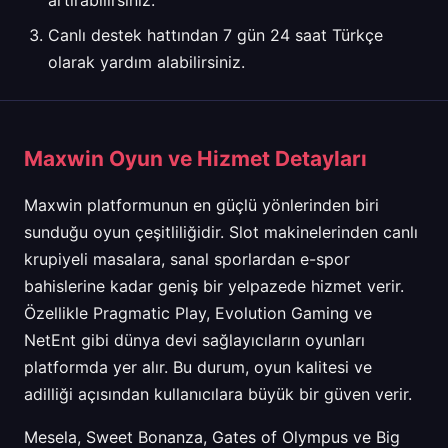
artırabilirsiniz.
Canlı destek hattından 7 gün 24 saat Türkçe
olarak yardım alabilirsiniz.
Maxwin Oyun ve Hizmet Detayları
Maxwin platformunun en güçlü yönlerinden biri
sunduğu oyun çeşitliliğidir. Slot makinelerinden canlı
krupiyeli masalara, sanal sporlardan e-spor
bahislerine kadar geniş bir yelpazede hizmet verir.
Özellikle Pragmatic Play, Evolution Gaming ve
NetEnt gibi dünya devi sağlayıcıların oyunları
platformda yer alır. Bu durum, oyun kalitesi ve
adilliği açısından kullanıcılara büyük bir güven verir.
Mesela, Sweet Bonanza, Gates of Olympus ve Big