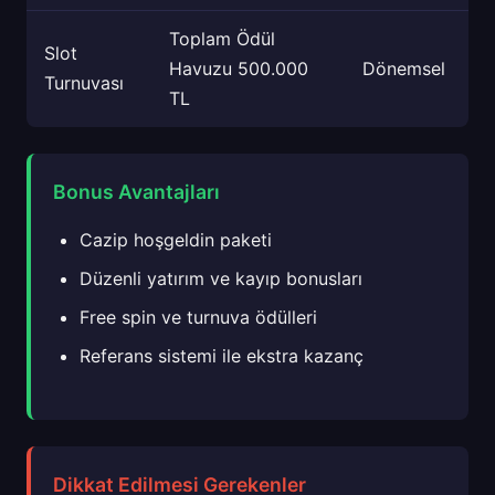
Toplam Ödül
Slot
Havuzu 500.000
Dönemsel
Turnuvası
TL
Bonus Avantajları
Cazip hoşgeldin paketi
Düzenli yatırım ve kayıp bonusları
Free spin ve turnuva ödülleri
Referans sistemi ile ekstra kazanç
Dikkat Edilmesi Gerekenler