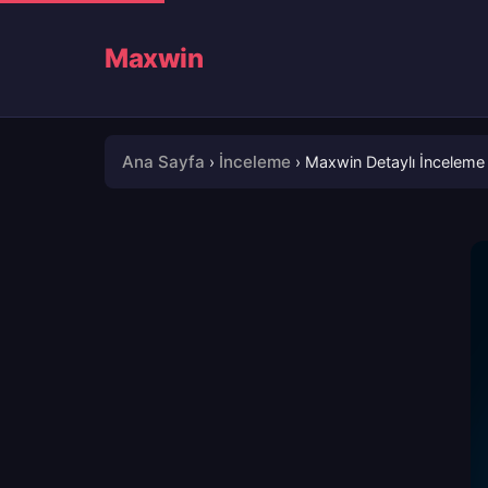
Maxwin
Ana Sayfa
İnceleme
›
›
Maxwin Detaylı İnceleme