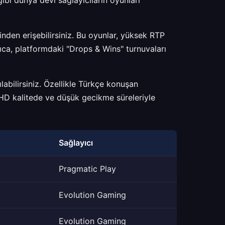
ibi dünya devi sağlayıcıların oyunları
den erişebilirsiniz. Bu oyunlar, yüksek RTP
ıca, platformdaki "Drops & Wins" turnuvaları
abilirsiniz. Özellikle Türkçe konuşan
p HD kalitede ve düşük gecikme süreleriyle
Sağlayıcı
Pragmatic Play
Evolution Gaming
Evolution Gaming