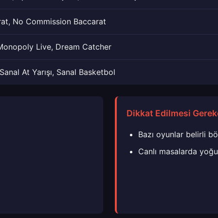
at, No Commission Baccarat
Monopoly Live, Dream Catcher
 Sanal At Yarışı, Sanal Basketbol
Dikkat Edilmesi Gerek
Bazı oyunlar belirli böl
Canlı masalarda yoğun