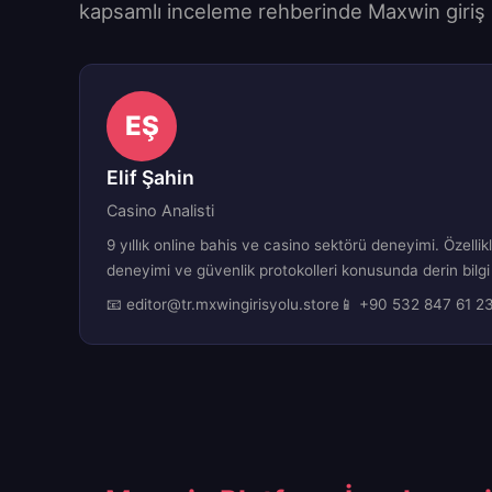
kapsamlı inceleme rehberinde Maxwin giriş s
EŞ
Elif Şahin
Casino Analisti
9 yıllık online bahis ve casino sektörü deneyimi. Özellik
deneyimi ve güvenlik protokolleri konusunda derin bilgi b
📧 editor@tr.mxwingirisyolu.store
📱 +90 532 847 61 2