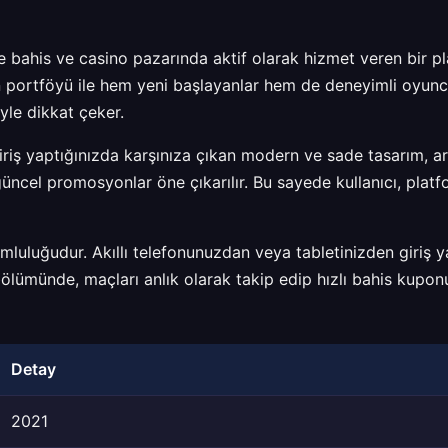
ne bahis ve casino pazarında aktif olarak hizmet veren bir p
 portföyü ile hem yeni başlayanlar hem de deneyimli oyuncul
iyle dikkat çeker.
giriş yaptığınızda karşınıza çıkan modern ve sade tasarım, ar
 güncel promosyonlar öne çıkarılır. Bu sayede kullanıcı, pla
mluluğudur. Akıllı telefonunuzdan veya tabletinizden giriş
s bölümünde, maçları anlık olarak takip edip hızlı bahis kupon
Detay
2021