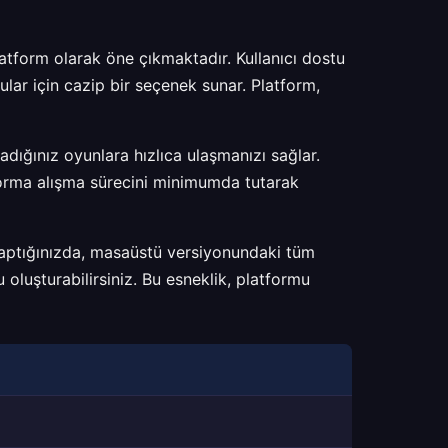
latform olarak öne çıkmaktadır. Kullanıcı dostu
ar için cazip bir seçenek sunar. Platform,
adığınız oyunlara hızlıca ulaşmanızı sağlar.
tforma alışma sürecini minimumda tutarak
 yaptığınızda, masaüstü versiyonundaki tüm
u oluşturabilirsiniz. Bu esneklik, platformu