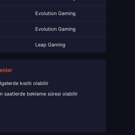
Evolution Gaming
Evolution Gaming
Leap Gaming
enler
gelerde kısıtlı olabilir
 saatlerde bekleme süresi olabilir