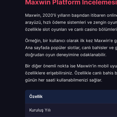
Maxwin Platform İncelemesi
Maxwin, 2020'li yılların başından itibaren onli
arayüzü, hızlı ödeme sistemleri ve zengin oyun
özellikle slot oyunları ve canlı casino bölümler
Örneğin, bir kullanıcı olarak ilk kez Maxwin'e 
Ana sayfada popüler slotlar, canlı bahisler ve
doğrudan oyun deneyimine odaklanabilir.
Bir diğer önemli nokta ise Maxwin'in mobil uyu
özelliklere erişebilirsiniz. Özellikle canlı bahi
günün her saati kullanabilmenizi sağlar.
Özellik
Kuruluş Yılı