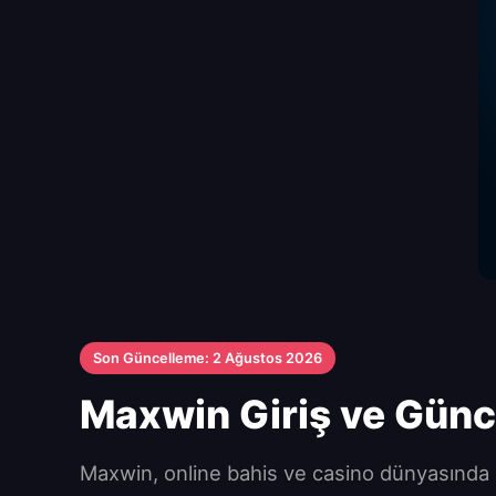
Son Güncelleme: 2 Ağustos 2026
Maxwin Giriş ve Günc
Maxwin, online bahis ve casino dünyasında k