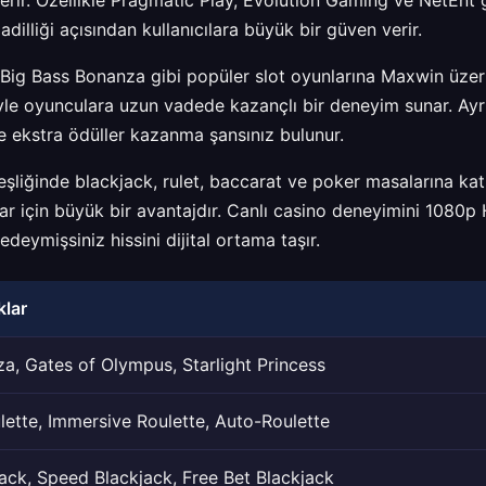
erir. Özellikle Pragmatic Play, Evolution Gaming ve NetEnt g
adilliği açısından kullanıcılara büyük bir güven verir.
g Bass Bonanza gibi popüler slot oyunlarına Maxwin üzerin
riyle oyunculara uzun vadede kazançlı bir deneyim sunar. Ayr
 ekstra ödüller kazanma şansınız bulunur.
liğinde blackjack, rulet, baccarat ve poker masalarına katıl
ılar için büyük bir avantajdır. Canlı casino deneyimini 1080
deymişsiniz hissini dijital ortama taşır.
klar
, Gates of Olympus, Starlight Princess
lette, Immersive Roulette, Auto-Roulette
kjack, Speed Blackjack, Free Bet Blackjack