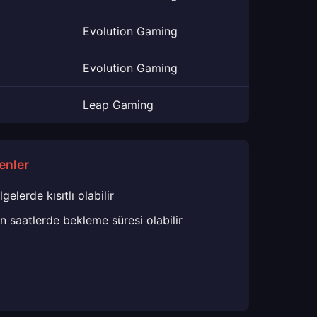
Evolution Gaming
Evolution Gaming
Leap Gaming
enler
gelerde kısıtlı olabilir
 saatlerde bekleme süresi olabilir