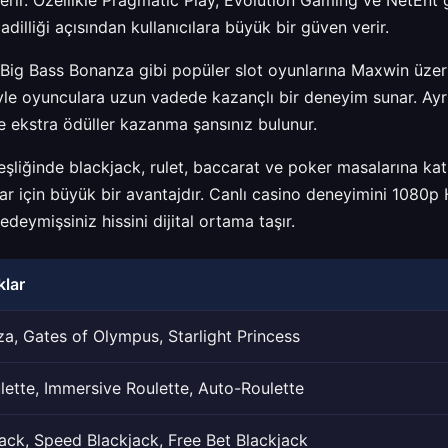
erir. Özellikle Pragmatic Play, Evolution Gaming ve NetEnt g
adilliği açısından kullanıcılara büyük bir güven verir.
g Bass Bonanza gibi popüler slot oyunlarına Maxwin üzerin
riyle oyunculara uzun vadede kazançlı bir deneyim sunar. Ayr
 ekstra ödüller kazanma şansınız bulunur.
liğinde blackjack, rulet, baccarat ve poker masalarına katıl
ılar için büyük bir avantajdır. Canlı casino deneyimini 1080
deymişsiniz hissini dijital ortama taşır.
klar
, Gates of Olympus, Starlight Princess
lette, Immersive Roulette, Auto-Roulette
kjack, Speed Blackjack, Free Bet Blackjack