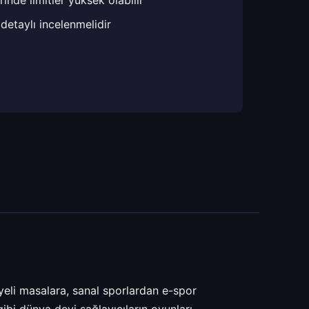
nde limitler yüksek olabilir
detaylı incelenmelidir
yeli masalara, sanal sporlardan e-spor