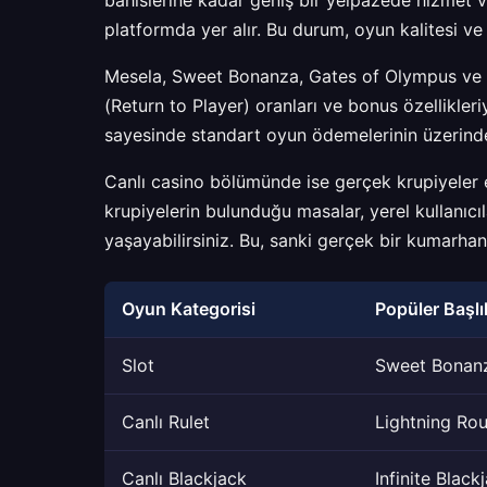
bahislerine kadar geniş bir yelpazede hizmet v
platformda yer alır. Bu durum, oyun kalitesi ve 
Mesela, Sweet Bonanza, Gates of Olympus ve Bi
(Return to Player) oranları ve bonus özellikle
sayesinde standart oyun ödemelerinin üzerinde
Canlı casino bölümünde ise gerçek krupiyeler eş
krupiyelerin bulunduğu masalar, yerel kullanıc
yaşayabilirsiniz. Bu, sanki gerçek bir kumarhane
Oyun Kategorisi
Popüler Başlı
Slot
Sweet Bonanza
Canlı Rulet
Lightning Rou
Canlı Blackjack
Infinite Blac