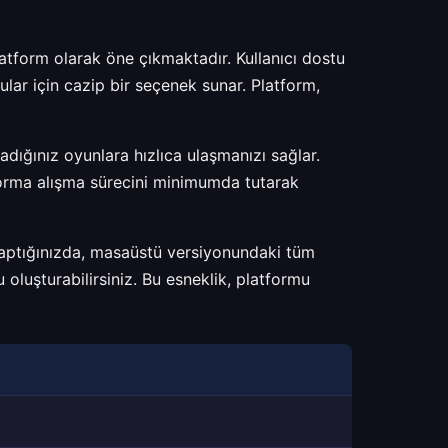
latform olarak öne çıkmaktadır. Kullanıcı dostu
ar için cazip bir seçenek sunar. Platform,
adığınız oyunlara hızlıca ulaşmanızı sağlar.
tforma alışma sürecini minimumda tutarak
 yaptığınızda, masaüstü versiyonundaki tüm
u oluşturabilirsiniz. Bu esneklik, platformu