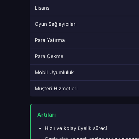
Lisans
Oyun Sağlayıcıları
Para Yatırma
Para Çekme
Mobil Uyumluluk
Müşteri Hizmetleri
Artıları
Hızlı ve kolay üyelik süreci