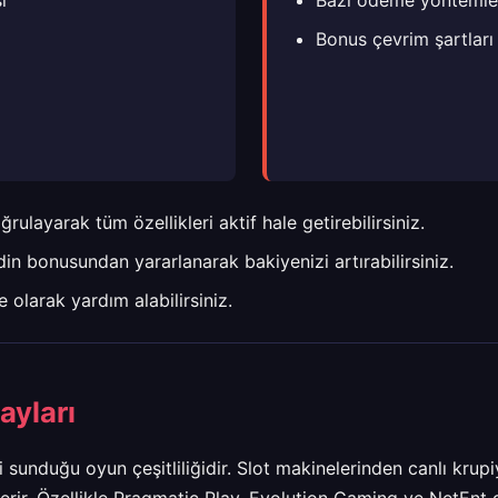
i
Bazı ödeme yöntemleri
Bonus çevrim şartları 
ulayarak tüm özellikleri aktif hale getirebilirsiniz.
in bonusundan yararlanarak bakiyenizi artırabilirsiniz.
 olarak yardım alabilirsiniz.
ayları
sunduğu oyun çeşitliliğidir. Slot makinelerinden canlı krupi