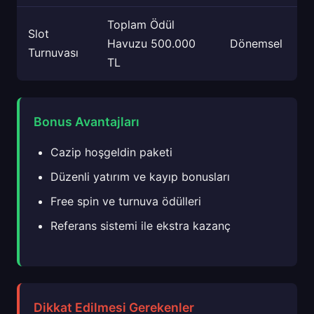
Toplam Ödül
Slot
Havuzu 500.000
Dönemsel
Turnuvası
TL
Bonus Avantajları
Cazip hoşgeldin paketi
Düzenli yatırım ve kayıp bonusları
Free spin ve turnuva ödülleri
Referans sistemi ile ekstra kazanç
Dikkat Edilmesi Gerekenler