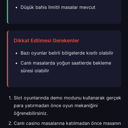
Düşük bahis limitli masalar mevcut
Dikkat Edilmesi Gerekenler
Bazı oyunlar belirli bölgelerde kısıtlı olabilir
Canlı masalarda yoğun saatlerde bekleme
süresi olabilir
Slot oyunlarında demo modunu kullanarak gerçek
para yatırmadan önce oyun mekaniğini
öğrenebilirsiniz.
Canlı casino masalarına katılmadan önce masanın