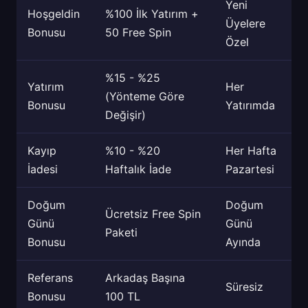
Yeni
Hoşgeldin
%100 İlk Yatırım +
Üyelere
Bonusu
50 Free Spin
Özel
%15 - %25
Yatırım
Her
(Yönteme Göre
Bonusu
Yatırımda
Değişir)
Kayıp
%10 - %20
Her Hafta
İadesi
Haftalık İade
Pazartesi
Doğum
Doğum
Ücretsiz Free Spin
Günü
Günü
Paketi
Bonusu
Ayında
Referans
Arkadaş Başına
Süresiz
Bonusu
100 TL