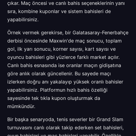
çıkar. Maç öncesi ve canlı bahis seçeneklerinin yanı
sıra, kombine kuponlar ve sistem bahisleri de
yapabilirsiniz.
Örnek vermek gerekirse, bir Galatasaray-Fenerbahçe
derbisi öncesinde Maxwin'de maç sonucu, toplam
gol, ilk yarı sonucu, korner sayısı, kart sayısı ve
oyuncu bahisleri gibi yüzlerce farklı market açılır.
Canlı bahis esnasında ise oranlar maçın gidişatına
göre anlık olarak güncellenir. Bu sayede maçı
izlerken doğru anı yakalayıp yüksek oranlı bahisler
yapabilirsiniz. Platformun hızlı bahis özelliği
sayesinde tek tıkla kupon oluşturmak da
mümkündür.
Bir başka senaryoda, tenis severler bir Grand Slam
turnuvasını canlı olarak takip ederken set bahisleri,
oyun bahisleri ve maç bahisleri yapabilir. Özellikle