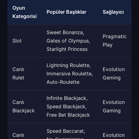
Oyun
Popüler Başlıklar
Sağlayıcı
Kategorisi
Sweet Bonanza,
Pragmatic
Slot
Gates of Olympus,
Play
Starlight Princess
Lightning Roulette,
Canlı
Evolution
Immersive Roulette,
Rulet
Gaming
Auto-Roulette
Infinite Blackjack,
Canlı
Evolution
Speed Blackjack,
Blackjack
Gaming
Free Bet Blackjack
Speed Baccarat,
Canlı
Evolution