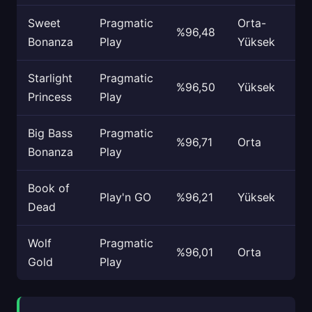
Sweet
Pragmatic
Orta-
%96,48
Bonanza
Play
Yüksek
Starlight
Pragmatic
%96,50
Yüksek
Princess
Play
Big Bass
Pragmatic
%96,71
Orta
Bonanza
Play
Book of
Play'n GO
%96,21
Yüksek
Dead
Wolf
Pragmatic
%96,01
Orta
Gold
Play