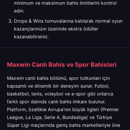
minimum ve maksimum bahis limitlerini kontrol
edin.
Drops & Wins turnuvalarına katılarak normal oyun
kazançlarınızın üzerinde ekstra ödüller
kazanabilirsiniz.
Maxwin Canlı Bahis ve Spor Bahisleri
Maxwin canlı bahis bölümü, spor tutkunları için
kapsamlı ve dinamik bir deneyim sunar. Futbol,
basketbol, tenis, voleybol ve e-spor gibi onlarca
farklı spor dalında canlı bahis imkanı bulunur.
Platform, özellikle Avrupa'nın büyük ligleri (Premier
League, La Liga, Serie A, Bundesliga) ve Türkiye
Süper Ligi maçlarında geniş bahis marketleriyle öne