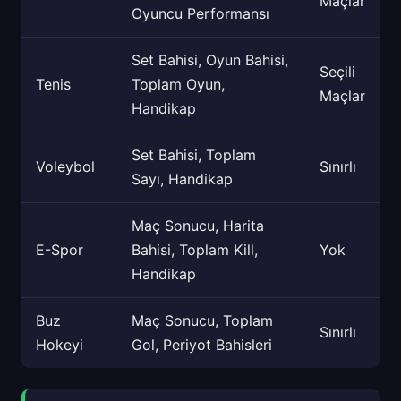
Maçlar
Oyuncu Performansı
Set Bahisi, Oyun Bahisi,
Seçili
Tenis
Toplam Oyun,
Maçlar
Handikap
Set Bahisi, Toplam
Voleybol
Sınırlı
Sayı, Handikap
Maç Sonucu, Harita
E-Spor
Bahisi, Toplam Kill,
Yok
Handikap
Buz
Maç Sonucu, Toplam
Sınırlı
Hokeyi
Gol, Periyot Bahisleri