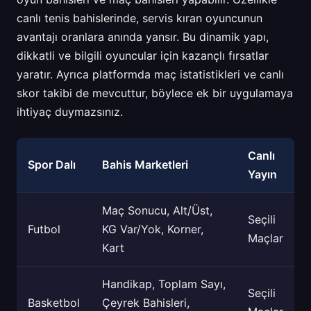
canlı tenis bahislerinde, servis kıran oyuncunun
avantajı oranlara anında yansır. Bu dinamik yapı,
dikkatli ve bilgili oyuncular için kazançlı fırsatlar
yaratır. Ayrıca platformda maç istatistikleri ve canlı
skor takibi de mevcuttur, böylece ek bir uygulamaya
ihtiyaç duymazsınız.
Canlı
Spor Dalı
Bahis Marketleri
Yayın
Maç Sonucu, Alt/Üst,
Seçili
Futbol
KG Var/Yok, Korner,
Maçlar
Kart
Handikap, Toplam Sayı,
Seçili
Basketbol
Çeyrek Bahisleri,