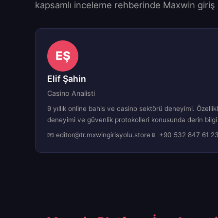
kapsamlı inceleme rehberinde Maxwin giriş s
EŞ
Elif Şahin
Casino Analisti
9 yıllık online bahis ve casino sektörü deneyimi. Özellik
deneyimi ve güvenlik protokolleri konusunda derin bilgi b
📧 editor@tr.mxwingirisyolu.store
📱 +90 532 847 61 2