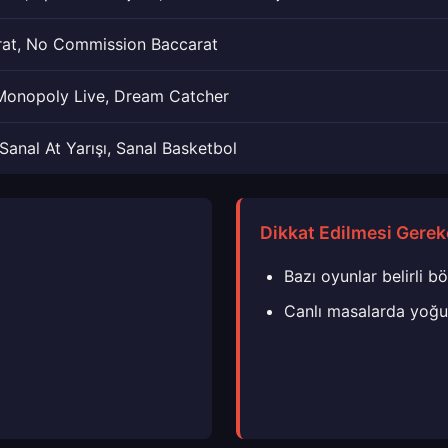
at, No Commission Baccarat
Monopoly Live, Dream Catcher
 Sanal At Yarışı, Sanal Basketbol
Dikkat Edilmesi Gerek
Bazı oyunlar belirli böl
Canlı masalarda yoğun