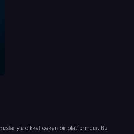
uslarıyla dikkat çeken bir platformdur. Bu