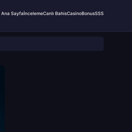
Ana Sayfa
İnceleme
Canlı Bahis
Casino
Bonus
SSS