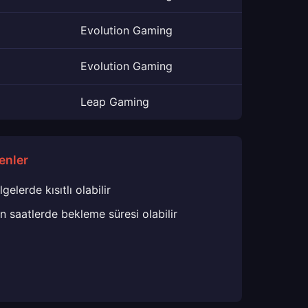
Evolution Gaming
Evolution Gaming
Leap Gaming
enler
gelerde kısıtlı olabilir
 saatlerde bekleme süresi olabilir