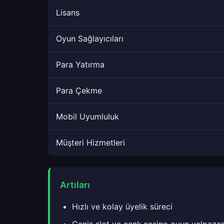
Lisans
Oyun Sağlayıcıları
Para Yatırma
Para Çekme
Mobil Uyumluluk
Müşteri Hizmetleri
Artıları
Hızlı ve kolay üyelik süreci