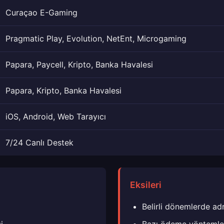
Curaçao E-Gaming
Pragmatic Play, Evolution, NetEnt, Microgaming
Papara, Paycell, Kripto, Banka Havalesi
Papara, Kripto, Banka Havalesi
iOS, Android, Web Tarayıcı
7/24 Canlı Destek
Eksileri
Belirli dönemlerde adr