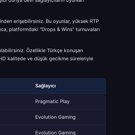
ibi dünya devi sağlayıcıların oyunları
den erişebilirsiniz. Bu oyunlar, yüksek RTP
ıca, platformdaki "Drops & Wins" turnuvaları
abilirsiniz. Özellikle Türkçe konuşan
p HD kalitede ve düşük gecikme süreleriyle
Sağlayıcı
Pragmatic Play
Evolution Gaming
Evolution Gaming