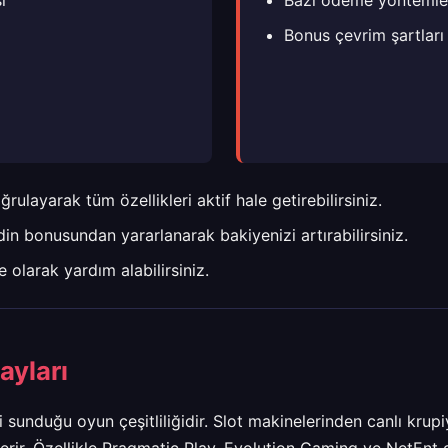
i
Bazı ödeme yöntemleri
Bonus çevrim şartları 
ulayarak tüm özellikleri aktif hale getirebilirsiniz.
in bonusundan yararlanarak bakiyenizi artırabilirsiniz.
 olarak yardım alabilirsiniz.
ayları
sunduğu oyun çeşitliliğidir. Slot makinelerinden canlı krupi