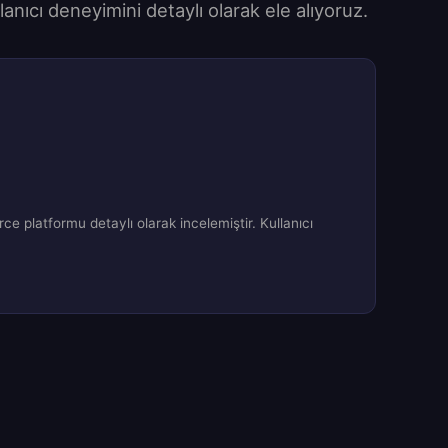
ıcı deneyimini detaylı olarak ele alıyoruz.
ce platformu detaylı olarak incelemiştir. Kullanıcı