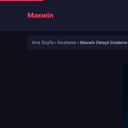
Maxwin
Ana Sayfa
İnceleme
›
›
Maxwin Detaylı İnceleme