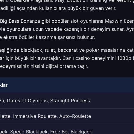
erir. Özellikle Pragmatic Play, Evolution Gaming ve NetEnt g
adilliği açısından kullanıcılara büyük bir güven verir.
g Bass Bonanza gibi popüler slot oyunlarına Maxwin üzerin
riyle oyunculara uzun vadede kazançlı bir deneyim sunar. Ayr
 ekstra ödüller kazanma şansınız bulunur.
liğinde blackjack, rulet, baccarat ve poker masalarına katıl
ılar için büyük bir avantajdır. Canlı casino deneyimini 1080
deymişsiniz hissini dijital ortama taşır.
klar
, Gates of Olympus, Starlight Princess
lette, Immersive Roulette, Auto-Roulette
kjack, Speed Blackjack, Free Bet Blackjack