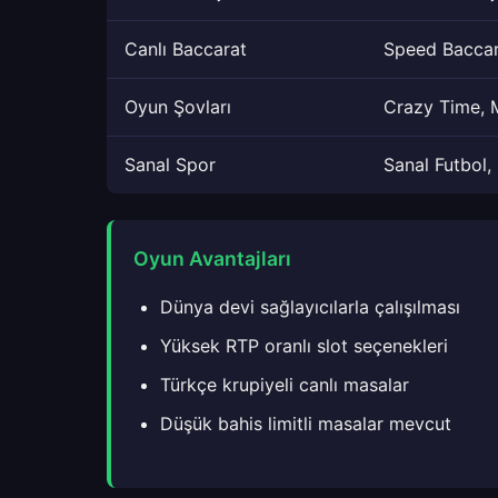
Canlı Baccarat
Speed Baccar
Oyun Şovları
Crazy Time, 
Sanal Spor
Sanal Futbol,
Oyun Avantajları
Dünya devi sağlayıcılarla çalışılması
Yüksek RTP oranlı slot seçenekleri
Türkçe krupiyeli canlı masalar
Düşük bahis limitli masalar mevcut