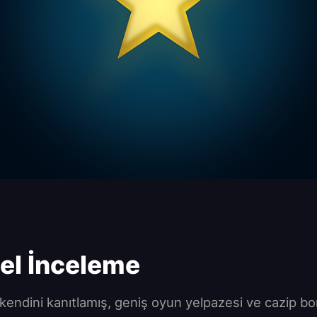
el İnceleme
endini kanıtlamış, geniş oyun yelpazesi ve cazip bon