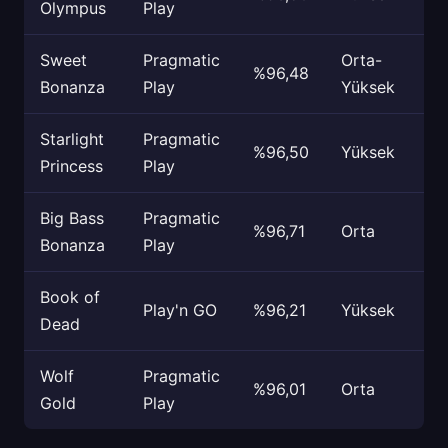
Olympus
Play
Sweet
Pragmatic
Orta-
%96,48
Bonanza
Play
Yüksek
Starlight
Pragmatic
%96,50
Yüksek
Princess
Play
Big Bass
Pragmatic
%96,71
Orta
Bonanza
Play
Book of
Play'n GO
%96,21
Yüksek
Dead
Wolf
Pragmatic
%96,01
Orta
Gold
Play