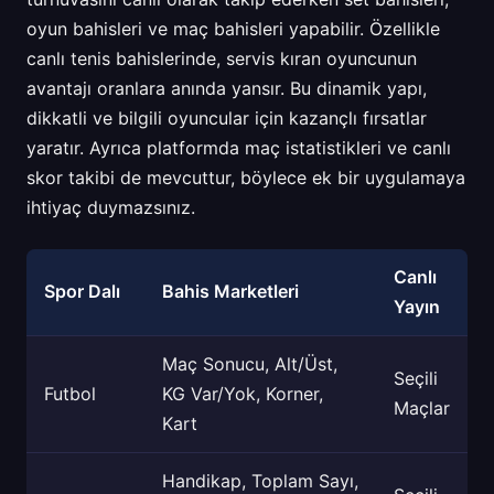
oyun bahisleri ve maç bahisleri yapabilir. Özellikle
canlı tenis bahislerinde, servis kıran oyuncunun
avantajı oranlara anında yansır. Bu dinamik yapı,
dikkatli ve bilgili oyuncular için kazançlı fırsatlar
yaratır. Ayrıca platformda maç istatistikleri ve canlı
skor takibi de mevcuttur, böylece ek bir uygulamaya
ihtiyaç duymazsınız.
Canlı
Spor Dalı
Bahis Marketleri
Yayın
Maç Sonucu, Alt/Üst,
Seçili
Futbol
KG Var/Yok, Korner,
Maçlar
Kart
Handikap, Toplam Sayı,