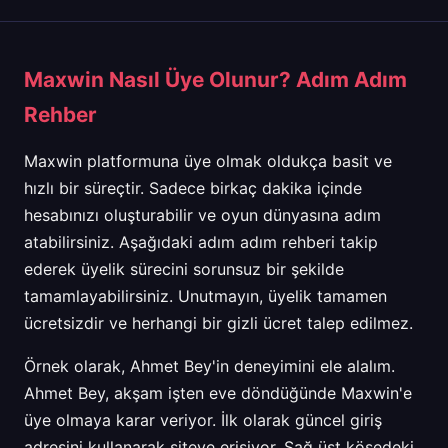
Maxwin Nasıl Üye Olunur? Adım Adım
Rehber
Maxwin platformuna üye olmak oldukça basit ve
hızlı bir süreçtir. Sadece birkaç dakika içinde
hesabınızı oluşturabilir ve oyun dünyasına adım
atabilirsiniz. Aşağıdaki adım adım rehberi takip
ederek üyelik sürecini sorunsuz bir şekilde
tamamlayabilirsiniz. Unutmayın, üyelik tamamen
ücretsizdir ve herhangi bir gizli ücret talep edilmez.
Örnek olarak, Ahmet Bey'in deneyimini ele alalım.
Ahmet Bey, akşam işten eve döndüğünde Maxwin'e
üye olmaya karar veriyor. İlk olarak güncel giriş
adresini kullanarak siteye erişiyor. Sağ üst köşedeki