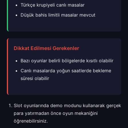
Türkçe krupiyeli canlı masalar
Düşük bahis limitli masalar mevcut
Dikkat Edilmesi Gerekenler
Bazı oyunlar belirli bölgelerde kısıtlı olabilir
Canlı masalarda yoğun saatlerde bekleme
süresi olabilir
Slot oyunlarında demo modunu kullanarak gerçek
para yatırmadan önce oyun mekaniğini
öğrenebilirsiniz.