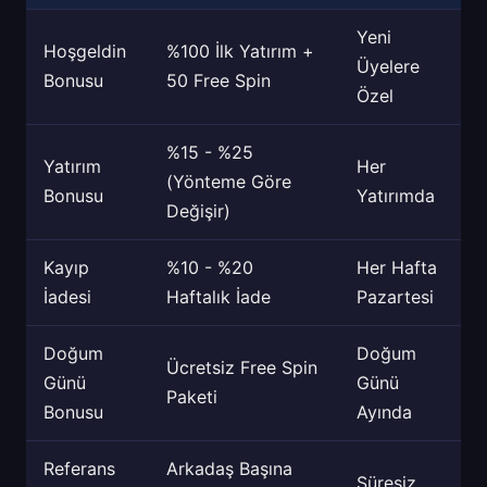
Yeni
Hoşgeldin
%100 İlk Yatırım +
Üyelere
Bonusu
50 Free Spin
Özel
%15 - %25
Yatırım
Her
(Yönteme Göre
Bonusu
Yatırımda
Değişir)
Kayıp
%10 - %20
Her Hafta
İadesi
Haftalık İade
Pazartesi
Doğum
Doğum
Ücretsiz Free Spin
Günü
Günü
Paketi
Bonusu
Ayında
Referans
Arkadaş Başına
Süresiz