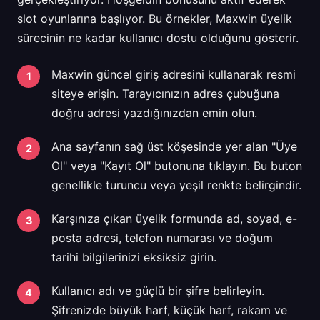
slot oyunlarına başlıyor. Bu örnekler, Maxwin üyelik
sürecinin ne kadar kullanıcı dostu olduğunu gösterir.
Maxwin güncel giriş adresini kullanarak resmi
siteye erişin. Tarayıcınızın adres çubuğuna
doğru adresi yazdığınızdan emin olun.
Ana sayfanın sağ üst köşesinde yer alan "Üye
Ol" veya "Kayıt Ol" butonuna tıklayın. Bu buton
genellikle turuncu veya yeşil renkte belirgindir.
Karşınıza çıkan üyelik formunda ad, soyad, e-
posta adresi, telefon numarası ve doğum
tarihi bilgilerinizi eksiksiz girin.
Kullanıcı adı ve güçlü bir şifre belirleyin.
Şifrenizde büyük harf, küçük harf, rakam ve