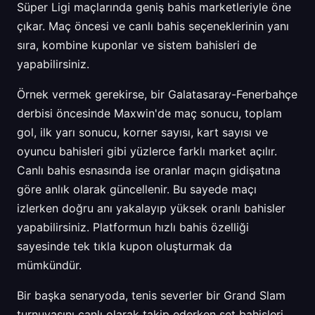
Süper Ligi maçlarında geniş bahis marketleriyle öne
çıkar. Maç öncesi ve canlı bahis seçeneklerinin yanı
sıra, kombine kuponlar ve sistem bahisleri de
yapabilirsiniz.
Örnek vermek gerekirse, bir Galatasaray-Fenerbahçe
derbisi öncesinde Maxwin'de maç sonucu, toplam
gol, ilk yarı sonucu, korner sayısı, kart sayısı ve
oyuncu bahisleri gibi yüzlerce farklı market açılır.
Canlı bahis esnasında ise oranlar maçın gidişatına
göre anlık olarak güncellenir. Bu sayede maçı
izlerken doğru anı yakalayıp yüksek oranlı bahisler
yapabilirsiniz. Platformun hızlı bahis özelliği
sayesinde tek tıkla kupon oluşturmak da
mümkündür.
Bir başka senaryoda, tenis severler bir Grand Slam
turnuvasını canlı olarak takip ederken set bahisleri,