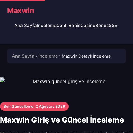
Maxwin
Ana Sayfa
İnceleme
Canlı Bahis
Casino
Bonus
SSS
Ana Sayfa
İnceleme
›
›
Maxwin Detaylı İnceleme
Son Güncelleme: 2 Ağustos 2026
Maxwin Giriş ve Güncel İnceleme