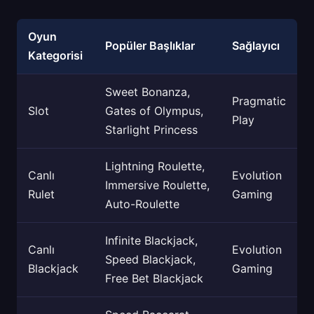
Oyun
Popüler Başlıklar
Sağlayıcı
Kategorisi
Sweet Bonanza,
Pragmatic
Slot
Gates of Olympus,
Play
Starlight Princess
Lightning Roulette,
Canlı
Evolution
Immersive Roulette,
Rulet
Gaming
Auto-Roulette
Infinite Blackjack,
Canlı
Evolution
Speed Blackjack,
Blackjack
Gaming
Free Bet Blackjack