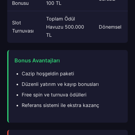
Bonusu
100 TL
Toplam Ödül
Slot
Havuzu 500.000
Dönemsel
Turnuvası
TL
Bonus Avantajları
Cazip hoşgeldin paketi
Düzenli yatırım ve kayıp bonusları
Free spin ve turnuva ödülleri
Referans sistemi ile ekstra kazanç