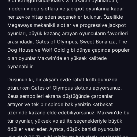
Slot kategorisinde klasik 3 makaralı oyunlardan,
modern video slotlara ve jackpot oyunlarına kadar
her zevke hitap eden seçenekler bulunur. Özellikle
Megaways mekanikli slotlar ve progressive jackpot
oyunları, büyük kazanç arayan oyuncuların favorileri
arasındadır. Gates of Olympus, Sweet Bonanza, The
Dog House ve Wolf Gold gibi dünya çapında popüler
olan oyunlar Maxwin'de en yüksek kalitede
oynanabilir.
Düşünün ki, bir akşam evde rahat koltuğunuzda
otururken Gates of Olympus slotunu açıyorsunuz.
Zeus sembolleri ekrana düştüğünde çarpanlar
artıyor ve tek bir spinde bakiyenizin katbekat
üzerinde kazanç elde edebiliyorsunuz. Maxwin'de bu
tür oyunlar, yüksek volatilite seçenekleriyle büyük
ödüller vaat eder. Ayrıca, düşük bahisli oyuncular