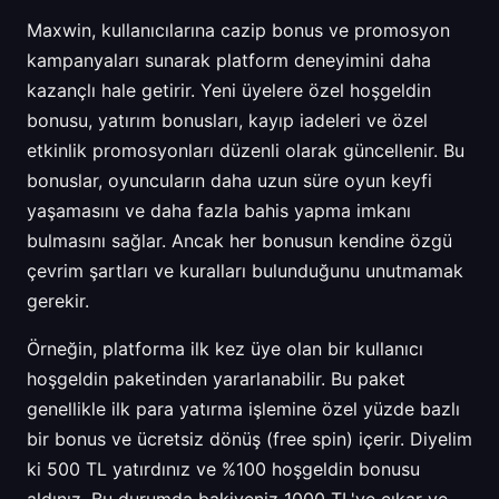
Maxwin, kullanıcılarına cazip bonus ve promosyon
kampanyaları sunarak platform deneyimini daha
kazançlı hale getirir. Yeni üyelere özel hoşgeldin
bonusu, yatırım bonusları, kayıp iadeleri ve özel
etkinlik promosyonları düzenli olarak güncellenir. Bu
bonuslar, oyuncuların daha uzun süre oyun keyfi
yaşamasını ve daha fazla bahis yapma imkanı
bulmasını sağlar. Ancak her bonusun kendine özgü
çevrim şartları ve kuralları bulunduğunu unutmamak
gerekir.
Örneğin, platforma ilk kez üye olan bir kullanıcı
hoşgeldin paketinden yararlanabilir. Bu paket
genellikle ilk para yatırma işlemine özel yüzde bazlı
bir bonus ve ücretsiz dönüş (free spin) içerir. Diyelim
ki 500 TL yatırdınız ve %100 hoşgeldin bonusu