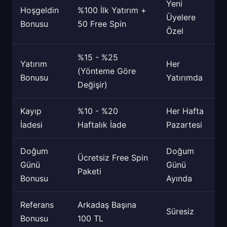
Yeni
Hoşgeldin
%100 İlk Yatırım +
Üyelere
Bonusu
50 Free Spin
Özel
%15 - %25
Yatırım
Her
(Yönteme Göre
Bonusu
Yatırımda
Değişir)
Kayıp
%10 - %20
Her Hafta
İadesi
Haftalık İade
Pazartesi
Doğum
Doğum
Ücretsiz Free Spin
Günü
Günü
Paketi
Bonusu
Ayında
Referans
Arkadaş Başına
Süresiz
Bonusu
100 TL