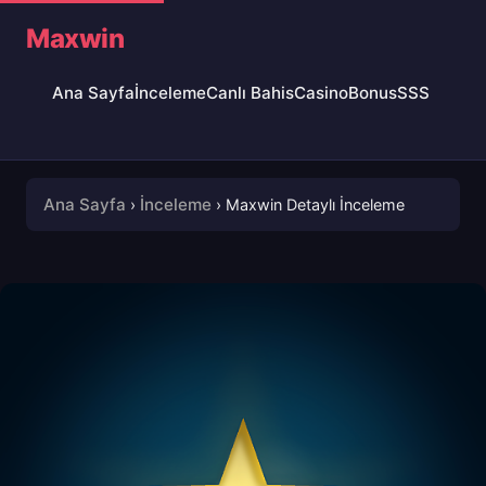
Maxwin
Ana Sayfa
İnceleme
Canlı Bahis
Casino
Bonus
SSS
Ana Sayfa
İnceleme
›
›
Maxwin Detaylı İnceleme