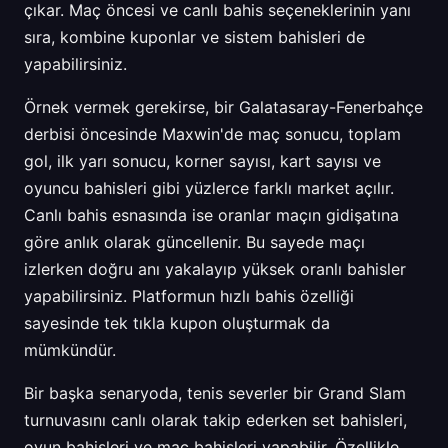
çıkar. Maç öncesi ve canlı bahis seçeneklerinin yanı
sıra, kombine kuponlar ve sistem bahisleri de
yapabilirsiniz.
Örnek vermek gerekirse, bir Galatasaray-Fenerbahçe
derbisi öncesinde Maxwin'de maç sonucu, toplam
gol, ilk yarı sonucu, korner sayısı, kart sayısı ve
oyuncu bahisleri gibi yüzlerce farklı market açılır.
Canlı bahis esnasında ise oranlar maçın gidişatına
göre anlık olarak güncellenir. Bu sayede maçı
izlerken doğru anı yakalayıp yüksek oranlı bahisler
yapabilirsiniz. Platformun hızlı bahis özelliği
sayesinde tek tıkla kupon oluşturmak da
mümkündür.
Bir başka senaryoda, tenis severler bir Grand Slam
turnuvasını canlı olarak takip ederken set bahisleri,
oyun bahisleri ve maç bahisleri yapabilir. Özellikle