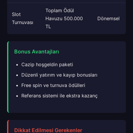
Toplam Ödül
Slot
Havuzu 500.000
Dönemsel
Turnuvası
TL
Bonus Avantajları
Cazip hoşgeldin paketi
Düzenli yatırım ve kayıp bonusları
Free spin ve turnuva ödülleri
Referans sistemi ile ekstra kazanç
Dikkat Edilmesi Gerekenler