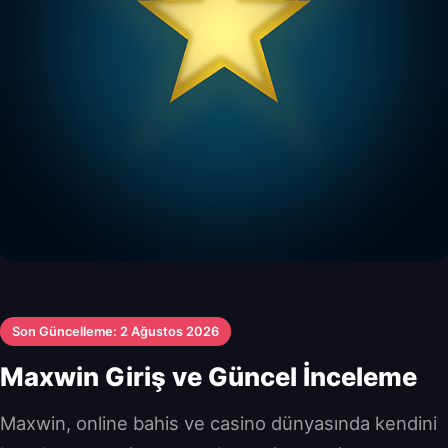
Son Güncelleme: 2 Ağustos 2026
Maxwin Giriş ve Güncel İnceleme
Maxwin, online bahis ve casino dünyasında kendini