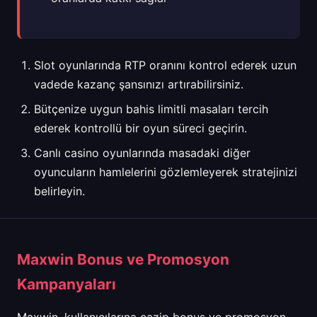
Slot oyunlarında RTP oranını kontrol ederek uzun
vadede kazanç şansınızı artırabilirsiniz.
Bütçenize uygun bahis limitli masaları tercih
ederek kontrollü bir oyun süreci geçirin.
Canlı casino oyunlarında masadaki diğer
oyuncuların hamlelerini gözlemleyerek stratejinizi
belirleyin.
Maxwin Bonus ve Promosyon
Kampanyaları