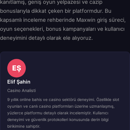
kanıtlamış, geniş oyun yelpazesi ve cazip
bonuslarıyla dikkat çeken bir platformdur. Bu
kapsamlı inceleme rehberinde Maxwin giriş süreci,
oyun seçenekleri, bonus kampanyaları ve kullanıcı
deneyimini detaylı olarak ele alıyoruz.
EŞ
Elif Şahin
Casino Analisti
9 yıllık online bahis ve casino sektörü deneyimi. Özellikle slot
oyunları ve canlı casino platformları üzerine uzmanlaşmış,
yüzlerce platformu detaylı olarak incelemiştir. Kullanıcı
deneyimi ve güvenlik protokolleri konusunda derin bilgi
birikimine sahiptir.