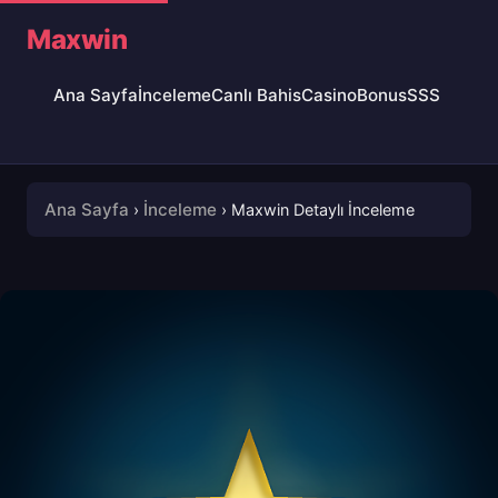
Maxwin
Ana Sayfa
İnceleme
Canlı Bahis
Casino
Bonus
SSS
Ana Sayfa
İnceleme
›
›
Maxwin Detaylı İnceleme