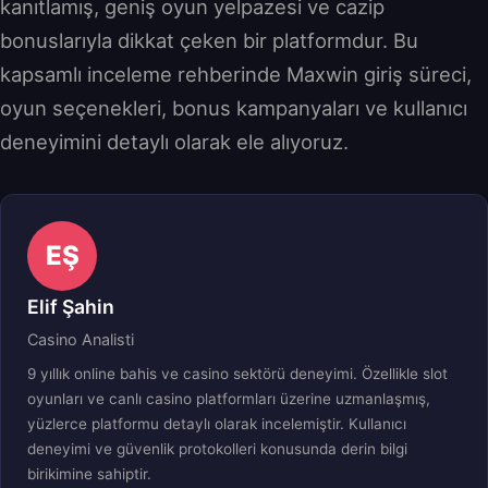
kanıtlamış, geniş oyun yelpazesi ve cazip
bonuslarıyla dikkat çeken bir platformdur. Bu
kapsamlı inceleme rehberinde Maxwin giriş süreci,
oyun seçenekleri, bonus kampanyaları ve kullanıcı
deneyimini detaylı olarak ele alıyoruz.
EŞ
Elif Şahin
Casino Analisti
9 yıllık online bahis ve casino sektörü deneyimi. Özellikle slot
oyunları ve canlı casino platformları üzerine uzmanlaşmış,
yüzlerce platformu detaylı olarak incelemiştir. Kullanıcı
deneyimi ve güvenlik protokolleri konusunda derin bilgi
birikimine sahiptir.