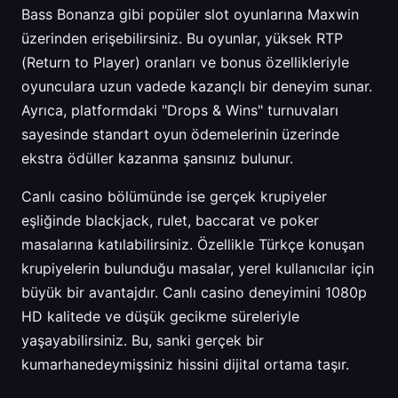
Bass Bonanza gibi popüler slot oyunlarına Maxwin
üzerinden erişebilirsiniz. Bu oyunlar, yüksek RTP
(Return to Player) oranları ve bonus özellikleriyle
oyunculara uzun vadede kazançlı bir deneyim sunar.
Ayrıca, platformdaki "Drops & Wins" turnuvaları
sayesinde standart oyun ödemelerinin üzerinde
ekstra ödüller kazanma şansınız bulunur.
Canlı casino bölümünde ise gerçek krupiyeler
eşliğinde blackjack, rulet, baccarat ve poker
masalarına katılabilirsiniz. Özellikle Türkçe konuşan
krupiyelerin bulunduğu masalar, yerel kullanıcılar için
büyük bir avantajdır. Canlı casino deneyimini 1080p
HD kalitede ve düşük gecikme süreleriyle
yaşayabilirsiniz. Bu, sanki gerçek bir
kumarhanedeymişsiniz hissini dijital ortama taşır.