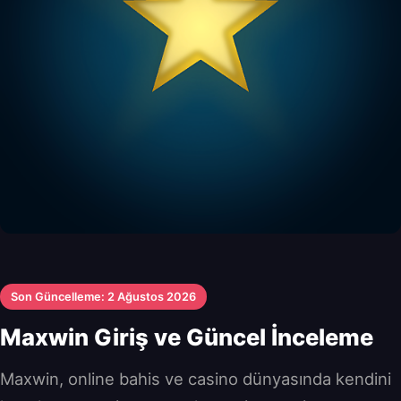
Son Güncelleme: 2 Ağustos 2026
Maxwin Giriş ve Güncel İnceleme
Maxwin, online bahis ve casino dünyasında kendini