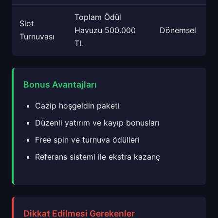
Toplam Ödül
Slot
Havuzu 500.000
Dönemsel
Turnuvası
TL
Bonus Avantajları
Cazip hoşgeldin paketi
Düzenli yatırım ve kayıp bonusları
Free spin ve turnuva ödülleri
Referans sistemi ile ekstra kazanç
Dikkat Edilmesi Gerekenler