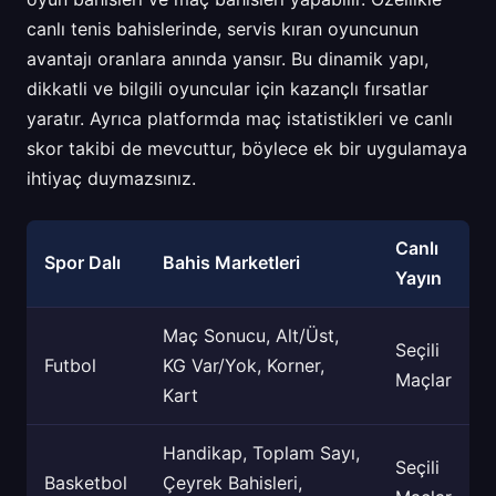
canlı tenis bahislerinde, servis kıran oyuncunun
avantajı oranlara anında yansır. Bu dinamik yapı,
dikkatli ve bilgili oyuncular için kazançlı fırsatlar
yaratır. Ayrıca platformda maç istatistikleri ve canlı
skor takibi de mevcuttur, böylece ek bir uygulamaya
ihtiyaç duymazsınız.
Canlı
Spor Dalı
Bahis Marketleri
Yayın
Maç Sonucu, Alt/Üst,
Seçili
Futbol
KG Var/Yok, Korner,
Maçlar
Kart
Handikap, Toplam Sayı,
Seçili
Basketbol
Çeyrek Bahisleri,