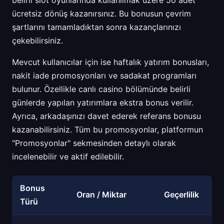
belirli slot oyunlarında kullanılmak üzere 50 adet
ücretsiz dönüş kazanırsınız. Bu bonusun çevrim
şartlarını tamamladıktan sonra kazançlarınızı
çekebilirsiniz.
Mevcut kullanıcılar için ise haftalık yatırım bonusları,
nakit iade promosyonları ve sadakat programları
bulunur. Özellikle canlı casino bölümünde belirli
günlerde yapılan yatırımlara ekstra bonus verilir.
Ayrıca, arkadaşınızı davet ederek referans bonusu
kazanabilirsiniz. Tüm bu promosyonlar, platformun
"Promosyonlar" sekmesinden detaylı olarak
incelenebilir ve aktif edilebilir.
Bonus
Oran / Miktar
Geçerlilik
Türü