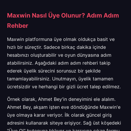
Maxwin Nasıl Üye Olunur? Adım Adım
Rehber
Maxwin platformuna üye olmak oldukça basit ve
hızlı bir süreçtir. Sadece birkaç dakika içinde
hesabınızı oluşturabilir ve oyun dünyasına adım
atabilirsiniz. Aşağıdaki adım adım rehberi takip
ederek üyelik sürecini sorunsuz bir şekilde
tamamlayabilirsiniz. Unutmayın, üyelik tamamen
ücretsizdir ve herhangi bir gizli ücret talep edilmez.
Örnek olarak, Ahmet Bey'in deneyimini ele alalım.
Ahmet Bey, akşam işten eve döndüğünde Maxwin'e
üye olmaya karar veriyor. İlk olarak güncel giriş
adresini kullanarak siteye erişiyor. Sağ üst köşedeki
"Üye Ol" butonuna tıklıyor ve karşısına çıkan formu