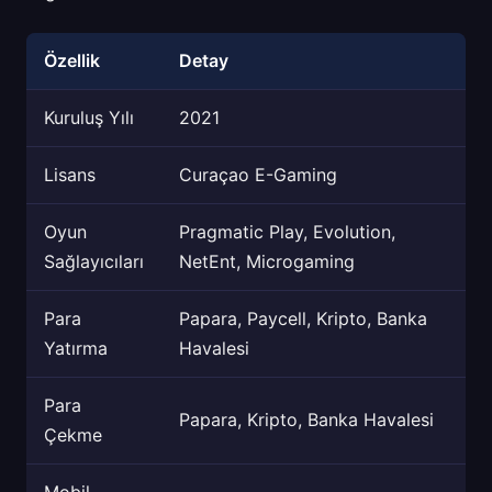
Özellik
Detay
Kuruluş Yılı
2021
Lisans
Curaçao E-Gaming
Oyun
Pragmatic Play, Evolution,
Sağlayıcıları
NetEnt, Microgaming
Para
Papara, Paycell, Kripto, Banka
Yatırma
Havalesi
Para
Papara, Kripto, Banka Havalesi
Çekme