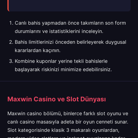
Canlı bahis yapmadan önce takımların son form
durumlarını ve istatistiklerini inceleyin.
Bahis limitlerinizi önceden belirleyerek duygusal
kararlardan kaçının.
Kombine kuponlar yerine tekli bahislerle
başlayarak riskinizi minimize edebilirsiniz.
Maxwin Casino ve Slot Dünyası
Maxwin casino bölümü, binlerce farklı slot oyunu ve
canlı casino masasıyla adeta bir oyun cenneti sunar.
Slot kategorisinde klasik 3 makaralı oyunlardan,