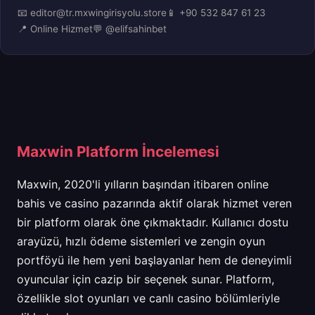
📧 editor@tr.mxwingirisyolu.store
📱 +90 532 847 61 23
📍 Online Hizmet
💬 @elifsahinbet
Maxwin Platform İncelemesi
Maxwin, 2020'li yılların başından itibaren online
bahis ve casino pazarında aktif olarak hizmet veren
bir platform olarak öne çıkmaktadır. Kullanıcı dostu
arayüzü, hızlı ödeme sistemleri ve zengin oyun
portföyü ile hem yeni başlayanlar hem de deneyimli
oyuncular için cazip bir seçenek sunar. Platform,
özellikle slot oyunları ve canlı casino bölümleriyle