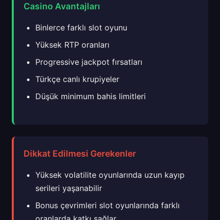
Casino Avantajları
Binlerce farklı slot oyunu
Yüksek RTP oranları
Progressive jackpot fırsatları
Türkçe canlı krupiyeler
Düşük minimum bahis limitleri
Dikkat Edilmesi Gerekenler
Yüksek volatilite oyunlarında uzun kayıp
serileri yaşanabilir
Bonus çevrimleri slot oyunlarında farklı
oranlarda katkı sağlar