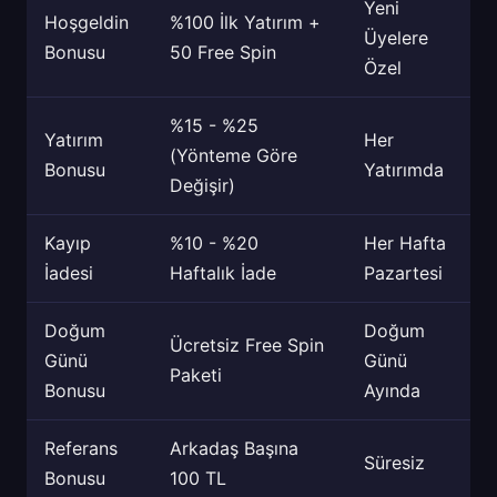
Yeni
Hoşgeldin
%100 İlk Yatırım +
Üyelere
Bonusu
50 Free Spin
Özel
%15 - %25
Yatırım
Her
(Yönteme Göre
Bonusu
Yatırımda
Değişir)
Kayıp
%10 - %20
Her Hafta
İadesi
Haftalık İade
Pazartesi
Doğum
Doğum
Ücretsiz Free Spin
Günü
Günü
Paketi
Bonusu
Ayında
Referans
Arkadaş Başına
Süresiz
Bonusu
100 TL