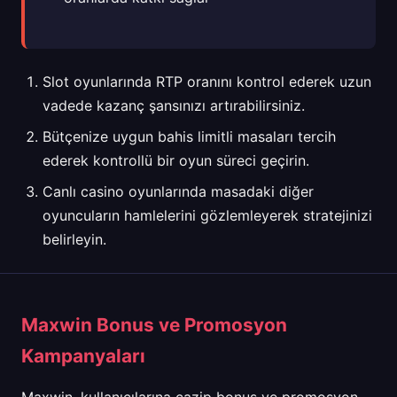
Slot oyunlarında RTP oranını kontrol ederek uzun
vadede kazanç şansınızı artırabilirsiniz.
Bütçenize uygun bahis limitli masaları tercih
ederek kontrollü bir oyun süreci geçirin.
Canlı casino oyunlarında masadaki diğer
oyuncuların hamlelerini gözlemleyerek stratejinizi
belirleyin.
Maxwin Bonus ve Promosyon
Kampanyaları