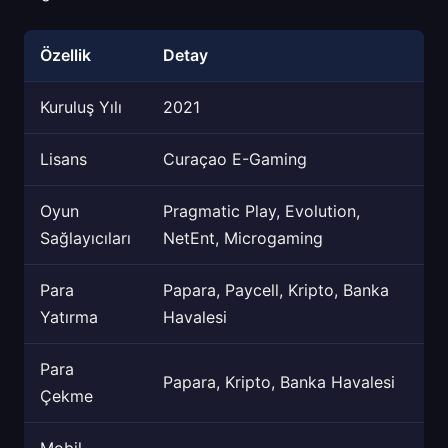
Özellik
Detay
Kuruluş Yılı
2021
Lisans
Curaçao E-Gaming
Oyun
Pragmatic Play, Evolution,
Sağlayıcıları
NetEnt, Microgaming
Para
Papara, Paycell, Kripto, Banka
Yatırma
Havalesi
Para
Papara, Kripto, Banka Havalesi
Çekme