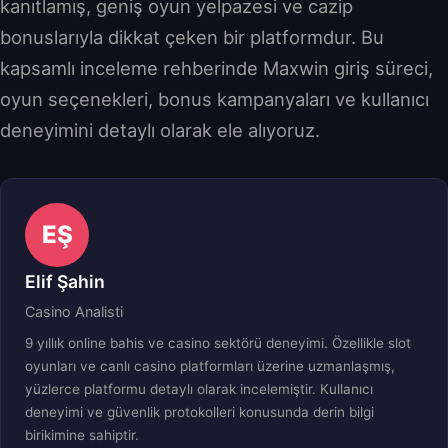
kanıtlamış, geniş oyun yelpazesi ve cazip
bonuslarıyla dikkat çeken bir platformdur. Bu
kapsamlı inceleme rehberinde Maxwin giriş süreci,
oyun seçenekleri, bonus kampanyaları ve kullanıcı
deneyimini detaylı olarak ele alıyoruz.
EŞ
Elif Şahin
Casino Analisti
9 yıllık online bahis ve casino sektörü deneyimi. Özellikle slot
oyunları ve canlı casino platformları üzerine uzmanlaşmış,
yüzlerce platformu detaylı olarak incelemiştir. Kullanıcı
deneyimi ve güvenlik protokolleri konusunda derin bilgi
birikimine sahiptir.