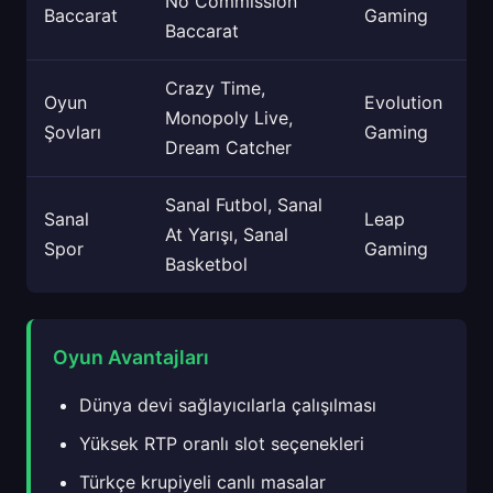
No Commission
Baccarat
Gaming
Baccarat
Crazy Time,
Oyun
Evolution
Monopoly Live,
Şovları
Gaming
Dream Catcher
Sanal Futbol, Sanal
Sanal
Leap
At Yarışı, Sanal
Spor
Gaming
Basketbol
Oyun Avantajları
Dünya devi sağlayıcılarla çalışılması
Yüksek RTP oranlı slot seçenekleri
Türkçe krupiyeli canlı masalar