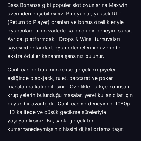
Bass Bonanza gibi popüler slot oyunlarına Maxwin
üzerinden erişebilirsiniz. Bu oyunlar, yüksek RTP
(Return to Player) oranları ve bonus özellikleriyle
oyunculara uzun vadede kazançlı bir deneyim sunar.
Ayrıca, platformdaki "Drops & Wins" turnuvaları
sayesinde standart oyun ödemelerinin üzerinde
ekstra ödüller kazanma şansınız bulunur.
Canlı casino bölümünde ise gerçek krupiyeler
eşliğinde blackjack, rulet, baccarat ve poker
masalarına katılabilirsiniz. Özellikle Türkçe konuşan
krupiyelerin bulunduğu masalar, yerel kullanıcılar için
büyük bir avantajdır. Canlı casino deneyimini 1080p
HD kalitede ve düşük gecikme süreleriyle
yaşayabilirsiniz. Bu, sanki gerçek bir
kumarhanedeymişsiniz hissini dijital ortama taşır.