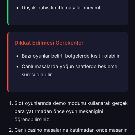
Düşük bahis limitli masalar mevcut
Dikkat Edilmesi Gerekenler
Bazı oyunlar belirli bölgelerde kısıtlı olabilir
Canlı masalarda yoğun saatlerde bekleme
süresi olabilir
Slot oyunlarında demo modunu kullanarak gerçek
para yatırmadan önce oyun mekaniğini
öğrenebilirsiniz.
Canlı casino masalarına katılmadan önce masanın