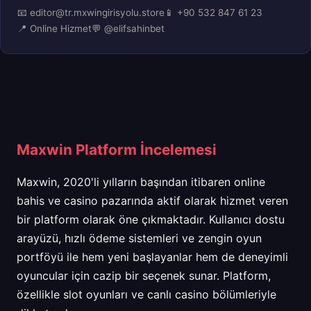
📧 editor@tr.mxwingirisyolu.store
📱 +90 532 847 61 23
📍 Online Hizmet
💬 @elifsahinbet
Maxwin Platform İncelemesi
Maxwin, 2020'li yılların başından itibaren online
bahis ve casino pazarında aktif olarak hizmet veren
bir platform olarak öne çıkmaktadır. Kullanıcı dostu
arayüzü, hızlı ödeme sistemleri ve zengin oyun
portföyü ile hem yeni başlayanlar hem de deneyimli
oyuncular için cazip bir seçenek sunar. Platform,
özellikle slot oyunları ve canlı casino bölümleriyle