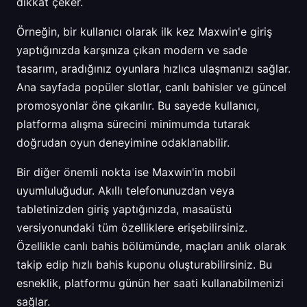
dikkat çeker.
Örneğin, bir kullanıcı olarak ilk kez Maxwin'e giriş
yaptığınızda karşınıza çıkan modern ve sade
tasarım, aradığınız oyunlara hızlıca ulaşmanızı sağlar.
Ana sayfada popüler slotlar, canlı bahisler ve güncel
promosyonlar öne çıkarılır. Bu sayede kullanıcı,
platforma alışma sürecini minimumda tutarak
doğrudan oyun deneyimine odaklanabilir.
Bir diğer önemli nokta ise Maxwin'in mobil
uyumluluğudur. Akıllı telefonunuzdan veya
tabletinizden giriş yaptığınızda, masaüstü
versiyonundaki tüm özelliklere erişebilirsiniz.
Özellikle canlı bahis bölümünde, maçları anlık olarak
takip edip hızlı bahis kuponu oluşturabilirsiniz. Bu
esneklik, platformu günün her saati kullanabilmenizi
sağlar.