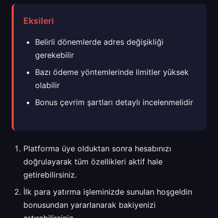
Eksileri
Belirli dönemlerde adres değişikliği
gerekebilir
Bazı ödeme yöntemlerinde limitler yüksek
olabilir
Bonus çevrim şartları detaylı incelenmelidir
Platforma üye olduktan sonra hesabınızı
doğrulayarak tüm özellikleri aktif hale
getirebilirsiniz.
İlk para yatırma işleminizde sunulan hoşgeldin
bonusundan yararlanarak bakiyenizi