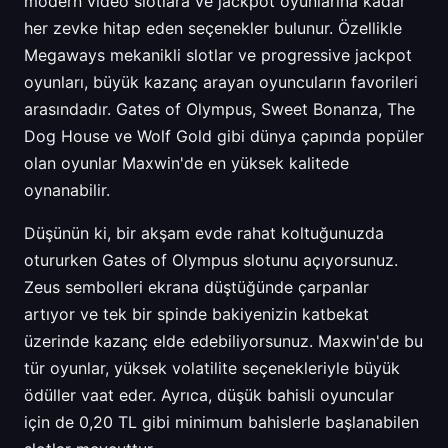
modern video slotlara ve jackpot oyunlarına kadar
her zevke hitap eden seçenekler bulunur. Özellikle
Megaways mekanikli slotlar ve progressive jackpot
oyunları, büyük kazanç arayan oyuncuların favorileri
arasındadır. Gates of Olympus, Sweet Bonanza, The
Dog House ve Wolf Gold gibi dünya çapında popüler
olan oyunlar Maxwin'de en yüksek kalitede
oynanabilir.
Düşünün ki, bir akşam evde rahat koltuğunuzda
otururken Gates of Olympus slotunu açıyorsunuz.
Zeus sembolleri ekrana düştüğünde çarpanlar
artıyor ve tek bir spinde bakiyenizin katbekat
üzerinde kazanç elde edebiliyorsunuz. Maxwin'de bu
tür oyunlar, yüksek volatilite seçenekleriyle büyük
ödüller vaat eder. Ayrıca, düşük bahisli oyuncular
için de 0,20 TL gibi minimum bahislerle başlanabilen