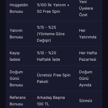
Yeni
Hoşgeldin
%100 İlk Yatırım +
Üyelere
Bonusu
50 Free Spin
Özel
%15 - %25
Yatırım
Her
(Yönteme Göre
Bonusu
Yatırımda
Değişir)
Kayıp
%10 - %20
Her Hafta
İadesi
Haftalık İade
Pazartesi
Doğum
Doğum
Ücretsiz Free Spin
Günü
Günü
Paketi
Bonusu
Ayında
Referans
Arkadaş Başına
Süresiz
Bonusu
100 TL