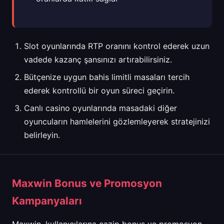
Slot oyunlarında RTP oranını kontrol ederek uzun
vadede kazanç şansınızı artırabilirsiniz.
Bütçenize uygun bahis limitli masaları tercih
ederek kontrollü bir oyun süreci geçirin.
Canlı casino oyunlarında masadaki diğer
oyuncuların hamlelerini gözlemleyerek stratejinizi
belirleyin.
Maxwin Bonus ve Promosyon
Kampanyaları