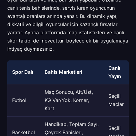
canlı tenis bahislerinde, servis kıran oyuncunun
avantajı oranlara anında yansır. Bu dinamik yapı,
dikkatli ve bilgili oyuncular için kazançlı fırsatlar
yaratır. Ayrıca platformda maç istatistikleri ve canlı
skor takibi de mevcuttur, böylece ek bir uygulamaya
ihtiyaç duymazsınız.
Canlı
Spor Dalı
Bahis Marketleri
Yayın
Maç Sonucu, Alt/Üst,
Seçili
Futbol
KG Var/Yok, Korner,
Maçlar
Kart
Handikap, Toplam Sayı,
Seçili
Basketbol
Çeyrek Bahisleri,