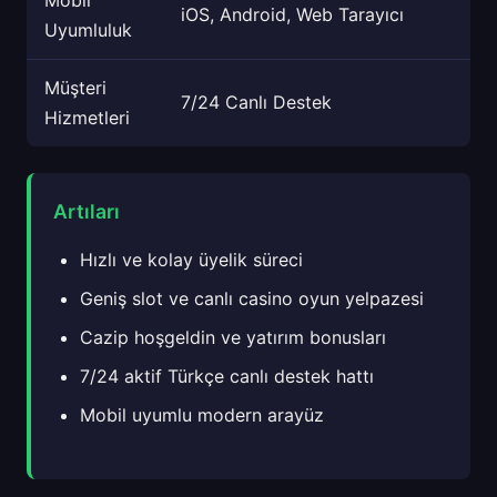
Mobil
iOS, Android, Web Tarayıcı
Uyumluluk
Müşteri
7/24 Canlı Destek
Hizmetleri
Artıları
Hızlı ve kolay üyelik süreci
Geniş slot ve canlı casino oyun yelpazesi
Cazip hoşgeldin ve yatırım bonusları
7/24 aktif Türkçe canlı destek hattı
Mobil uyumlu modern arayüz