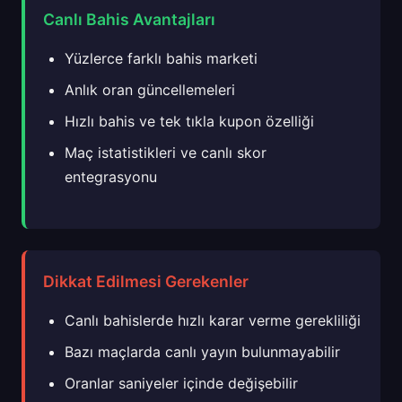
Canlı Bahis Avantajları
Yüzlerce farklı bahis marketi
Anlık oran güncellemeleri
Hızlı bahis ve tek tıkla kupon özelliği
Maç istatistikleri ve canlı skor
entegrasyonu
Dikkat Edilmesi Gerekenler
Canlı bahislerde hızlı karar verme gerekliliği
Bazı maçlarda canlı yayın bulunmayabilir
Oranlar saniyeler içinde değişebilir