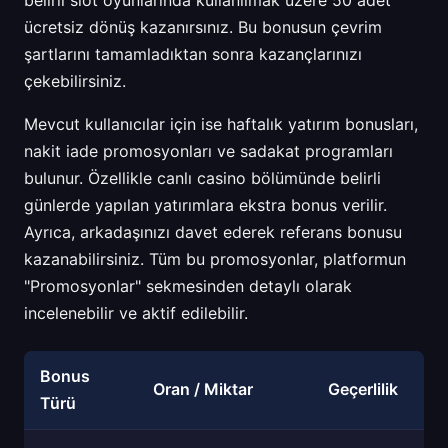
belirli slot oyunlarında kullanılmak üzere 50 adet
ücretsiz dönüş kazanırsınız. Bu bonusun çevrim
şartlarını tamamladıktan sonra kazançlarınızı
çekebilirsiniz.
Mevcut kullanıcılar için ise haftalık yatırım bonusları,
nakit iade promosyonları ve sadakat programları
bulunur. Özellikle canlı casino bölümünde belirli
günlerde yapılan yatırımlara ekstra bonus verilir.
Ayrıca, arkadaşınızı davet ederek referans bonusu
kazanabilirsiniz. Tüm bu promosyonlar, platformun
"Promosyonlar" sekmesinden detaylı olarak
incelenebilir ve aktif edilebilir.
Bonus
Oran / Miktar
Geçerlilik
Türü