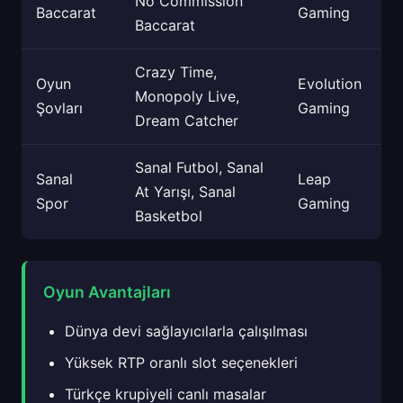
No Commission
Baccarat
Gaming
Baccarat
Crazy Time,
Oyun
Evolution
Monopoly Live,
Şovları
Gaming
Dream Catcher
Sanal Futbol, Sanal
Sanal
Leap
At Yarışı, Sanal
Spor
Gaming
Basketbol
Oyun Avantajları
Dünya devi sağlayıcılarla çalışılması
Yüksek RTP oranlı slot seçenekleri
Türkçe krupiyeli canlı masalar