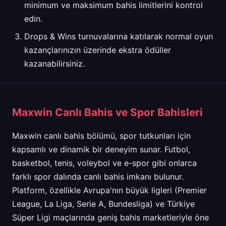
minimum ve maksimum bahis limitlerini kontrol
edin.
Drops & Wins turnuvalarına katılarak normal oyun
kazançlarınızın üzerinde ekstra ödüller
kazanabilirsiniz.
Maxwin Canlı Bahis ve Spor Bahisleri
Maxwin canlı bahis bölümü, spor tutkunları için
kapsamlı ve dinamik bir deneyim sunar. Futbol,
basketbol, tenis, voleybol ve e-spor gibi onlarca
farklı spor dalında canlı bahis imkanı bulunur.
Platform, özellikle Avrupa'nın büyük ligleri (Premier
League, La Liga, Serie A, Bundesliga) ve Türkiye
Süper Ligi maçlarında geniş bahis marketleriyle öne