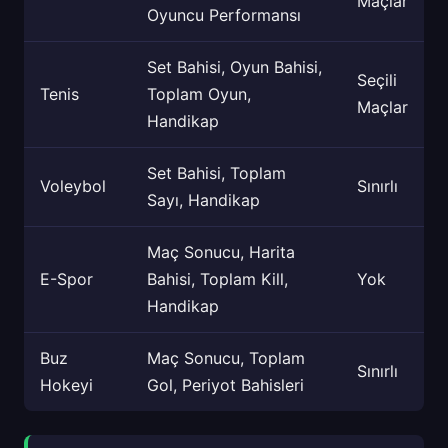
Maçlar
Oyuncu Performansı
Set Bahisi, Oyun Bahisi,
Seçili
Tenis
Toplam Oyun,
Maçlar
Handikap
Set Bahisi, Toplam
Voleybol
Sınırlı
Sayı, Handikap
Maç Sonucu, Harita
E-Spor
Bahisi, Toplam Kill,
Yok
Handikap
Buz
Maç Sonucu, Toplam
Sınırlı
Hokeyi
Gol, Periyot Bahisleri