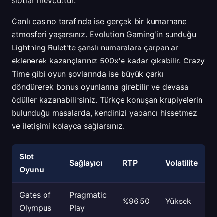
slotlar mevcuttur.
Canlı casino tarafında ise gerçek bir kumarhane
atmosferi yaşarsınız. Evolution Gaming'in sunduğu
Lightning Rulet'te şanslı numaralara çarpanlar
eklenerek kazançlarınız 500x'e kadar çıkabilir. Crazy
Time gibi oyun şovlarında ise büyük çarkı
döndürerek bonus oyunlarına girebilir ve devasa
ödüller kazanabilirsiniz. Türkçe konuşan krupiyelerin
bulunduğu masalarda, kendinizi yabancı hissetmez
ve iletişimi kolayca sağlarsınız.
Slot
Sağlayıcı
RTP
Volatilite
Oyunu
Gates of
Pragmatic
%96,50
Yüksek
Olympus
Play