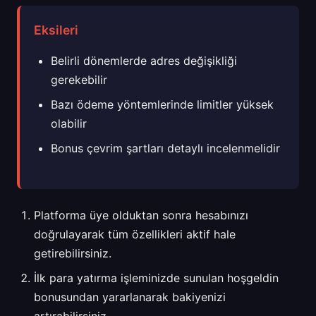
Eksileri
Belirli dönemlerde adres değişikliği
gerekebilir
Bazı ödeme yöntemlerinde limitler yüksek
olabilir
Bonus çevrim şartları detaylı incelenmelidir
Platforma üye olduktan sonra hesabınızı
doğrulayarak tüm özellikleri aktif hale
getirebilirsiniz.
İlk para yatırma işleminizde sunulan hoşgeldin
bonusundan yararlanarak bakiyenizi