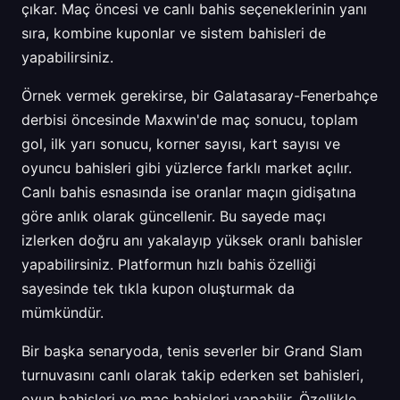
çıkar. Maç öncesi ve canlı bahis seçeneklerinin yanı
sıra, kombine kuponlar ve sistem bahisleri de
yapabilirsiniz.
Örnek vermek gerekirse, bir Galatasaray-Fenerbahçe
derbisi öncesinde Maxwin'de maç sonucu, toplam
gol, ilk yarı sonucu, korner sayısı, kart sayısı ve
oyuncu bahisleri gibi yüzlerce farklı market açılır.
Canlı bahis esnasında ise oranlar maçın gidişatına
göre anlık olarak güncellenir. Bu sayede maçı
izlerken doğru anı yakalayıp yüksek oranlı bahisler
yapabilirsiniz. Platformun hızlı bahis özelliği
sayesinde tek tıkla kupon oluşturmak da
mümkündür.
Bir başka senaryoda, tenis severler bir Grand Slam
turnuvasını canlı olarak takip ederken set bahisleri,
oyun bahisleri ve maç bahisleri yapabilir. Özellikle