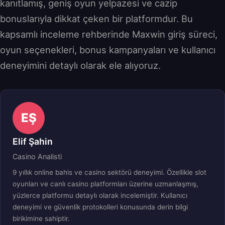
kanıtlamış, geniş oyun yelpazesi ve cazip
bonuslarıyla dikkat çeken bir platformdur. Bu
kapsamlı inceleme rehberinde Maxwin giriş süreci,
oyun seçenekleri, bonus kampanyaları ve kullanıcı
deneyimini detaylı olarak ele alıyoruz.
EŞ
Elif Şahin
Casino Analisti
9 yıllık online bahis ve casino sektörü deneyimi. Özellikle slot
oyunları ve canlı casino platformları üzerine uzmanlaşmış,
yüzlerce platformu detaylı olarak incelemiştir. Kullanıcı
deneyimi ve güvenlik protokolleri konusunda derin bilgi
birikimine sahiptir.