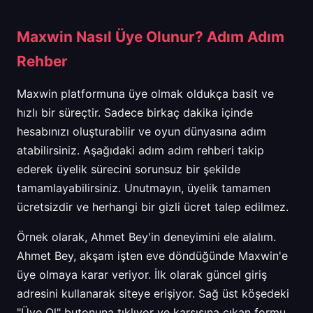
Maxwin Nasıl Üye Olunur? Adım Adım
Rehber
Maxwin platformuna üye olmak oldukça basit ve
hızlı bir süreçtir. Sadece birkaç dakika içinde
hesabınızı oluşturabilir ve oyun dünyasına adım
atabilirsiniz. Aşağıdaki adım adım rehberi takip
ederek üyelik sürecini sorunsuz bir şekilde
tamamlayabilirsiniz. Unutmayın, üyelik tamamen
ücretsizdir ve herhangi bir gizli ücret talep edilmez.
Örnek olarak, Ahmet Bey'in deneyimini ele alalım.
Ahmet Bey, akşam işten eve döndüğünde Maxwin'e
üye olmaya karar veriyor. İlk olarak güncel giriş
adresini kullanarak siteye erişiyor. Sağ üst köşedeki
"Üye Ol" butonuna tıklıyor ve karşısına çıkan formu