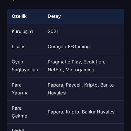
Özellik
Detay
Kuruluş Yılı
2021
Lisans
Curaçao E-Gaming
Oyun
Pragmatic Play, Evolution,
Sağlayıcıları
NetEnt, Microgaming
Para
Papara, Paycell, Kripto, Banka
Yatırma
Havalesi
Para
Papara, Kripto, Banka Havalesi
Çekme