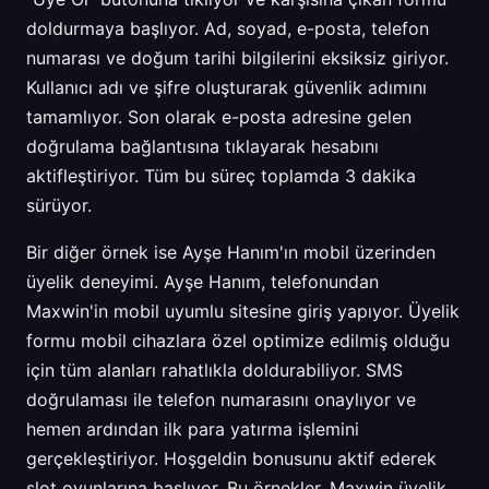
doldurmaya başlıyor. Ad, soyad, e-posta, telefon
numarası ve doğum tarihi bilgilerini eksiksiz giriyor.
Kullanıcı adı ve şifre oluşturarak güvenlik adımını
tamamlıyor. Son olarak e-posta adresine gelen
doğrulama bağlantısına tıklayarak hesabını
aktifleştiriyor. Tüm bu süreç toplamda 3 dakika
sürüyor.
Bir diğer örnek ise Ayşe Hanım'ın mobil üzerinden
üyelik deneyimi. Ayşe Hanım, telefonundan
Maxwin'in mobil uyumlu sitesine giriş yapıyor. Üyelik
formu mobil cihazlara özel optimize edilmiş olduğu
için tüm alanları rahatlıkla doldurabiliyor. SMS
doğrulaması ile telefon numarasını onaylıyor ve
hemen ardından ilk para yatırma işlemini
gerçekleştiriyor. Hoşgeldin bonusunu aktif ederek
slot oyunlarına başlıyor. Bu örnekler, Maxwin üyelik