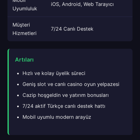
Mobil
iOS, Android, Web Tarayıcı
Uyumluluk
Müşteri
7/24 Canlı Destek
Hizmetleri
Artıları
Hızlı ve kolay üyelik süreci
Geniş slot ve canlı casino oyun yelpazesi
Cazip hoşgeldin ve yatırım bonusları
7/24 aktif Türkçe canlı destek hattı
Mobil uyumlu modern arayüz