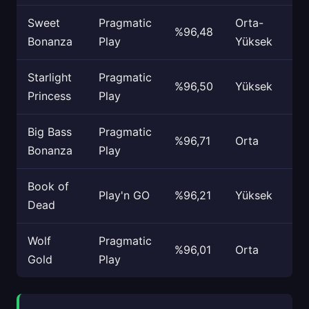
Sweet
Pragmatic
Orta-
%96,48
Bonanza
Play
Yüksek
Starlight
Pragmatic
%96,50
Yüksek
Princess
Play
Big Bass
Pragmatic
%96,71
Orta
Bonanza
Play
Book of
Play'n GO
%96,21
Yüksek
Dead
Wolf
Pragmatic
%96,01
Orta
Gold
Play