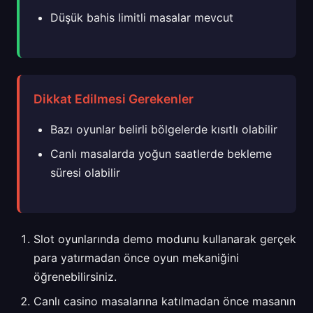
Düşük bahis limitli masalar mevcut
Dikkat Edilmesi Gerekenler
Bazı oyunlar belirli bölgelerde kısıtlı olabilir
Canlı masalarda yoğun saatlerde bekleme
süresi olabilir
Slot oyunlarında demo modunu kullanarak gerçek
para yatırmadan önce oyun mekaniğini
öğrenebilirsiniz.
Canlı casino masalarına katılmadan önce masanın