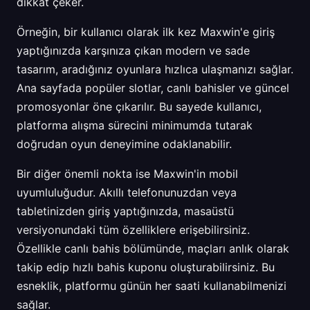
dikkat çeker.
Örneğin, bir kullanıcı olarak ilk kez Maxwin'e giriş
yaptığınızda karşınıza çıkan modern ve sade
tasarım, aradığınız oyunlara hızlıca ulaşmanızı sağlar.
Ana sayfada popüler slotlar, canlı bahisler ve güncel
promosyonlar öne çıkarılır. Bu sayede kullanıcı,
platforma alışma sürecini minimumda tutarak
doğrudan oyun deneyimine odaklanabilir.
Bir diğer önemli nokta ise Maxwin'in mobil
uyumluluğudur. Akıllı telefonunuzdan veya
tabletinizden giriş yaptığınızda, masaüstü
versiyonundaki tüm özelliklere erişebilirsiniz.
Özellikle canlı bahis bölümünde, maçları anlık olarak
takip edip hızlı bahis kuponu oluşturabilirsiniz. Bu
esneklik, platformu günün her saati kullanabilmenizi
sağlar.