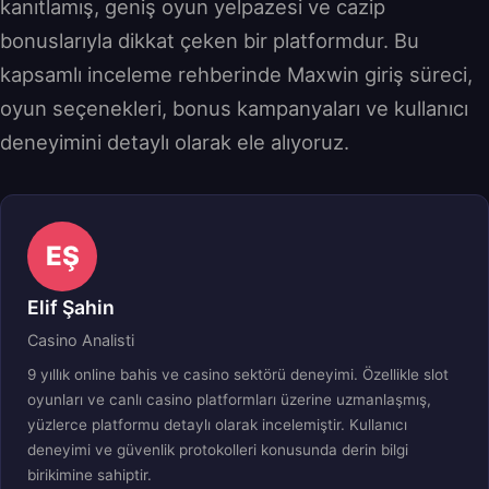
kanıtlamış, geniş oyun yelpazesi ve cazip
bonuslarıyla dikkat çeken bir platformdur. Bu
kapsamlı inceleme rehberinde Maxwin giriş süreci,
oyun seçenekleri, bonus kampanyaları ve kullanıcı
deneyimini detaylı olarak ele alıyoruz.
EŞ
Elif Şahin
Casino Analisti
9 yıllık online bahis ve casino sektörü deneyimi. Özellikle slot
oyunları ve canlı casino platformları üzerine uzmanlaşmış,
yüzlerce platformu detaylı olarak incelemiştir. Kullanıcı
deneyimi ve güvenlik protokolleri konusunda derin bilgi
birikimine sahiptir.