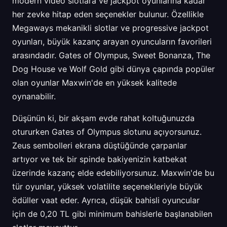
modern video slotlara ve jackpot oyunlarına kadar
her zevke hitap eden seçenekler bulunur. Özellikle
Megaways mekanikli slotlar ve progressive jackpot
oyunları, büyük kazanç arayan oyuncuların favorileri
arasındadır. Gates of Olympus, Sweet Bonanza, The
Dog House ve Wolf Gold gibi dünya çapında popüler
olan oyunlar Maxwin'de en yüksek kalitede
oynanabilir.
Düşünün ki, bir akşam evde rahat koltuğunuzda
otururken Gates of Olympus slotunu açıyorsunuz.
Zeus sembolleri ekrana düştüğünde çarpanlar
artıyor ve tek bir spinde bakiyenizin katbekat
üzerinde kazanç elde edebiliyorsunuz. Maxwin'de bu
tür oyunlar, yüksek volatilite seçenekleriyle büyük
ödüller vaat eder. Ayrıca, düşük bahisli oyuncular
için de 0,20 TL gibi minimum bahislerle başlanabilen