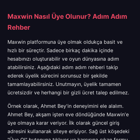
Maxwin Nasıl Üye Olunur? Adım Adım
Rehber
Maxwin platformuna üye olmak oldukça basit ve
hızlı bir süreçtir. Sadece birkaç dakika içinde
hesabınızı oluşturabilir ve oyun dünyasına adım
atabilirsiniz. Aşağıdaki adım adım rehberi takip
ederek üyelik sürecini sorunsuz bir şekilde
tamamlayabilirsiniz. Unutmayın, üyelik tamamen
ücretsizdir ve herhangi bir gizli ücret talep edilmez.
Örnek olarak, Ahmet Bey'in deneyimini ele alalım.
Ahmet Bey, akşam işten eve döndüğünde Maxwin'e
üye olmaya karar veriyor. İlk olarak güncel giriş
adresini kullanarak siteye erişiyor. Sağ üst köşedeki
"Üye Ol" butonuna tıklıyor ve karşısına çıkan formu