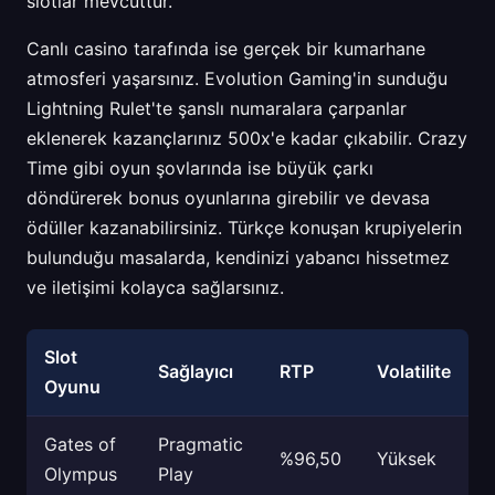
slotlar mevcuttur.
Canlı casino tarafında ise gerçek bir kumarhane
atmosferi yaşarsınız. Evolution Gaming'in sunduğu
Lightning Rulet'te şanslı numaralara çarpanlar
eklenerek kazançlarınız 500x'e kadar çıkabilir. Crazy
Time gibi oyun şovlarında ise büyük çarkı
döndürerek bonus oyunlarına girebilir ve devasa
ödüller kazanabilirsiniz. Türkçe konuşan krupiyelerin
bulunduğu masalarda, kendinizi yabancı hissetmez
ve iletişimi kolayca sağlarsınız.
Slot
Sağlayıcı
RTP
Volatilite
Oyunu
Gates of
Pragmatic
%96,50
Yüksek
Olympus
Play