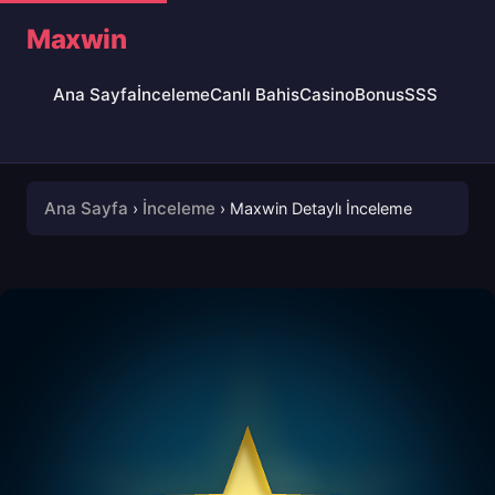
Maxwin
Ana Sayfa
İnceleme
Canlı Bahis
Casino
Bonus
SSS
Ana Sayfa
İnceleme
›
›
Maxwin Detaylı İnceleme