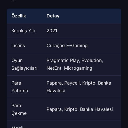
Özellik
Detay
Kuruluş Yılı
2021
Lisans
Curaçao E-Gaming
Oyun
Pragmatic Play, Evolution,
Sağlayıcıları
NetEnt, Microgaming
Para
Papara, Paycell, Kripto, Banka
Yatırma
Havalesi
Para
Papara, Kripto, Banka Havalesi
Çekme