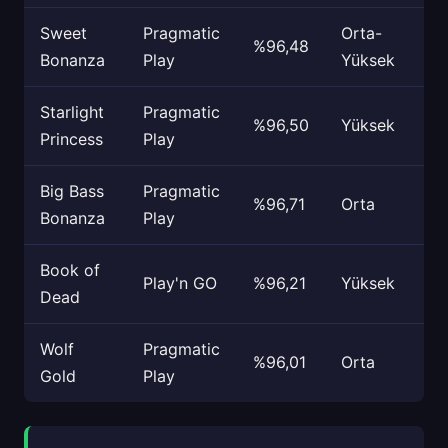
Sweet
Pragmatic
Orta-
%96,48
Bonanza
Play
Yüksek
Starlight
Pragmatic
%96,50
Yüksek
Princess
Play
Big Bass
Pragmatic
%96,71
Orta
Bonanza
Play
Book of
Play'n GO
%96,21
Yüksek
Dead
Wolf
Pragmatic
%96,01
Orta
Gold
Play