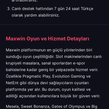
artırabilirsiniz.
Canlı destek hattından 7 gün 24 saat Türkçe
olarak yardım alabilirsiniz.
Maxwin Oyun ve Hizmet Detayları
Maxwin platformunun en güçlü yönlerinden biri
sunduğu oyun çeşitliliğidir. Slot makinelerinden canlı
krupiyeli masalara, sanal sporlardan e-spor
bahislerine kadar geniş bir yelpazede hizmet verir.
Özellikle Pragmatic Play, Evolution Gaming ve
NetEnt gibi dünya devi sağlayıcıların oyunları
platformda yer alır. Bu durum, oyun kalitesi ve
adilliği açısından kullanıcılara büyük bir güven verir.
Mesela, Sweet Bonanza, Gates of Olympus ve Big