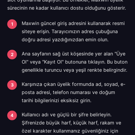
sürecinin ne kadar kullanıcı dostu olduğunu gösterir.
Maxwin güncel giriş adresini kullanarak resmi
siteye erişin. Tarayıcınızın adres çubuğuna
doğru adresi yazdığınızdan emin olun.
Ana sayfanın sağ üst köşesinde yer alan "Üye
Ol" veya "Kayıt Ol" butonuna tıklayın. Bu buton
genellikle turuncu veya yeşil renkte belirgindir.
Karşınıza çıkan üyelik formunda ad, soyad, e-
posta adresi, telefon numarası ve doğum
tarihi bilgilerinizi eksiksiz girin.
Kullanıcı adı ve güçlü bir şifre belirleyin.
Şifrenizde büyük harf, küçük harf, rakam ve
özel karakter kullanmanız güvenliğiniz için