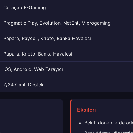
Curaçao E-Gaming
Pragmatic Play, Evolution, NetEnt, Microgaming
Papara, Paycell, Kripto, Banka Havalesi
Papara, Kripto, Banka Havalesi
iOS, Android, Web Tarayıcı
7/24 Canlı Destek
Eksileri
Belirli dönemlerde adr