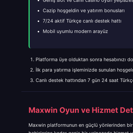
Geniş slot ve canlı casino oyun yelpazes
Cazip hoşgeldin ve yatırım bonusları
7/24 aktif Türkçe canlı destek hattı
Mobil uyumlu modern arayüz
Platforma üye olduktan sonra hesabınızı doğr
İlk para yatırma işleminizde sunulan hoşgeld
Canlı destek hattından 7 gün 24 saat Türkçe
Maxwin Oyun ve Hizmet Det
Maxwin platformunun en güçlü yönlerinden biri 