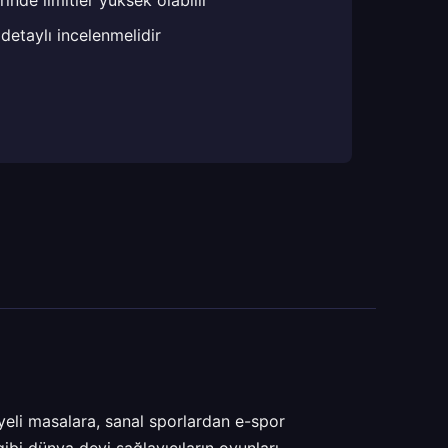
nde limitler yüksek olabilir
detaylı incelenmelidir
yeli masalara, sanal sporlardan e-spor