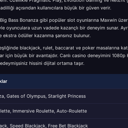
erir. Özellikle Pragmatic Play, Evolution Gaming ve NetEnt g
adilliği açısından kullanıcılara büyük bir güven verir.
g Bass Bonanza gibi popüler slot oyunlarına Maxwin üzerin
riyle oyunculara uzun vadede kazançlı bir deneyim sunar. Ayr
 ekstra ödüller kazanma şansınız bulunur.
liğinde blackjack, rulet, baccarat ve poker masalarına katıl
ılar için büyük bir avantajdır. Canlı casino deneyimini 1080
deymişsiniz hissini dijital ortama taşır.
klar
, Gates of Olympus, Starlight Princess
lette, Immersive Roulette, Auto-Roulette
kjack, Speed Blackjack, Free Bet Blackjack