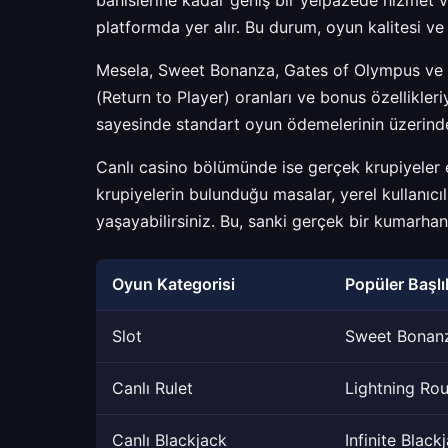
bahislerine kadar geniş bir yelpazede hizmet v
platformda yer alır. Bu durum, oyun kalitesi ve 
Mesela, Sweet Bonanza, Gates of Olympus ve Bi
(Return to Player) oranları ve bonus özellikle
sayesinde standart oyun ödemelerinin üzerinde
Canlı casino bölümünde ise gerçek krupiyeler eş
krupiyelerin bulunduğu masalar, yerel kullanıc
yaşayabilirsiniz. Bu, sanki gerçek bir kumarhane
Oyun Kategorisi
Popüler Başlı
Slot
Sweet Bonanza
Canlı Rulet
Lightning Rou
Canlı Blackjack
Infinite Blac