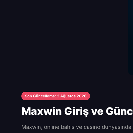
Son Güncelleme: 2 Ağustos 2026
Maxwin Giriş ve Günc
Maxwin, online bahis ve casino dünyasında k