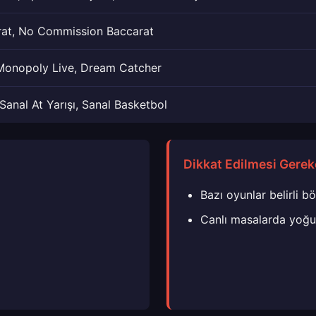
at, No Commission Baccarat
Monopoly Live, Dream Catcher
 Sanal At Yarışı, Sanal Basketbol
Dikkat Edilmesi Gerek
Bazı oyunlar belirli böl
Canlı masalarda yoğun