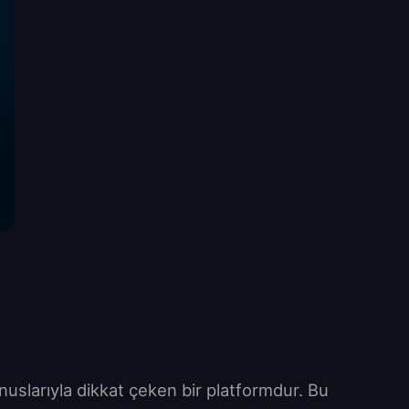
uslarıyla dikkat çeken bir platformdur. Bu