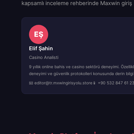
kapsamlı inceleme rehberinde Maxwin giriş s
EŞ
Elif Şahin
Casino Analisti
9 yıllık online bahis ve casino sektörü deneyimi. Özellik
deneyimi ve güvenlik protokolleri konusunda derin bilgi b
📧 editor@tr.mxwingirisyolu.store
📱 +90 532 847 61 2