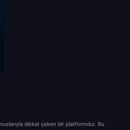
uslarıyla dikkat çeken bir platformdur. Bu