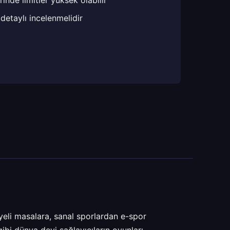
nde limitler yüksek olabilir
detaylı incelenmelidir
yeli masalara, sanal sporlardan e-spor