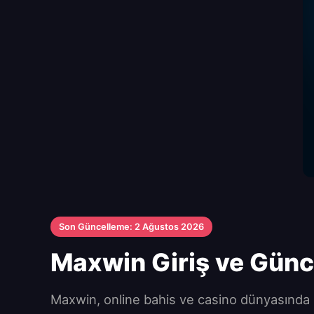
Son Güncelleme: 2 Ağustos 2026
Maxwin Giriş ve Günc
Maxwin, online bahis ve casino dünyasında k