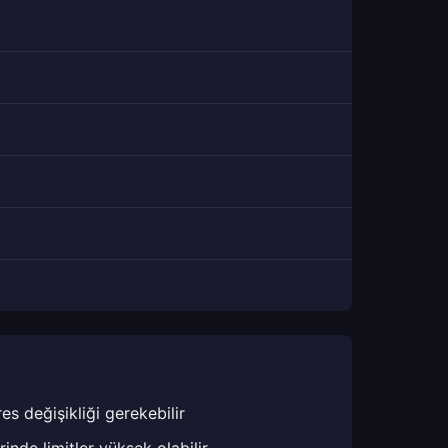
es değişikliği gerekebilir