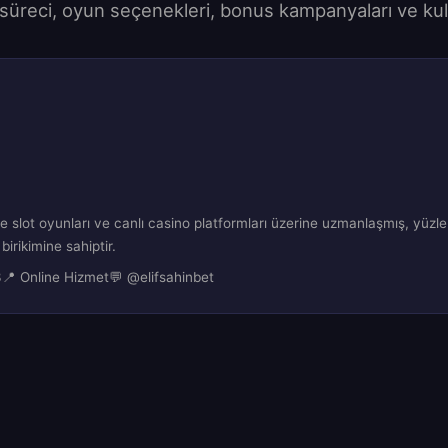
üreci, oyun seçenekleri, bonus kampanyaları ve kullan
le slot oyunları ve canlı casino platformları üzerine uzmanlaşmış, yüzler
irikimine sahiptir.
3
📍 Online Hizmet
💬 @elifsahinbet