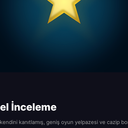
el İnceleme
endini kanıtlamış, geniş oyun yelpazesi ve cazip bon