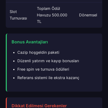
Toplam Ödül
Slot
Havuzu 500.000
Dönemsel
Turnuvası
TL
Bonus Avantajları
Cazip hoşgeldin paketi
Düzenli yatırım ve kayıp bonusları
Free spin ve turnuva ödülleri
Referans sistemi ile ekstra kazanç
Dikkat Edilmesi Gerekenler