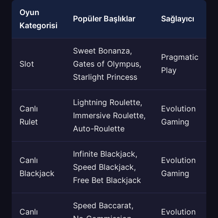
Oyun
Popüler Başlıklar
Sağlayıcı
Kategorisi
Sweet Bonanza,
Pragmatic
Slot
Gates of Olympus,
Play
Starlight Princess
Lightning Roulette,
Canlı
Evolution
Immersive Roulette,
Rulet
Gaming
Auto-Roulette
Infinite Blackjack,
Canlı
Evolution
Speed Blackjack,
Blackjack
Gaming
Free Bet Blackjack
Speed Baccarat,
Canlı
Evolution