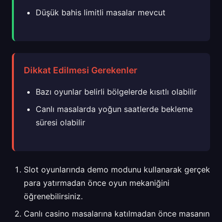
Düşük bahis limitli masalar mevcut
Dikkat Edilmesi Gerekenler
Bazı oyunlar belirli bölgelerde kısıtlı olabilir
Canlı masalarda yoğun saatlerde bekleme
süresi olabilir
Slot oyunlarında demo modunu kullanarak gerçek
para yatırmadan önce oyun mekaniğini
öğrenebilirsiniz.
Canlı casino masalarına katılmadan önce masanın