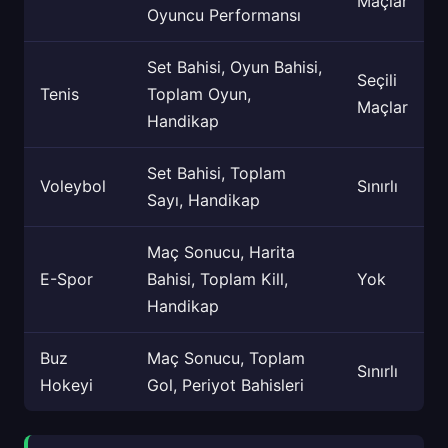
Maçlar
Oyuncu Performansı
Set Bahisi, Oyun Bahisi,
Seçili
Tenis
Toplam Oyun,
Maçlar
Handikap
Set Bahisi, Toplam
Voleybol
Sınırlı
Sayı, Handikap
Maç Sonucu, Harita
E-Spor
Bahisi, Toplam Kill,
Yok
Handikap
Buz
Maç Sonucu, Toplam
Sınırlı
Hokeyi
Gol, Periyot Bahisleri