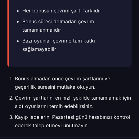
Her bonusun çevrim şartı farklıdır
Bonus süresi dolmadan çevrim
tamamlanmalıdır
Bazı oyunlar çevrime tam katkı
sağlamayabilir
Bonus almadan önce çevrim şartlarını ve
geçerlilik süresini mutlaka okuyun.
Çevrim şartlarını en hızlı şekilde tamamlamak için
slot oyunlarını tercih edebilirsiniz.
Kayıp iadelerini Pazartesi günü hesabınızı kontrol
ederek talep etmeyi unutmayın.