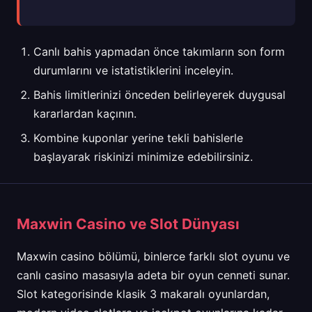
Canlı bahis yapmadan önce takımların son form
durumlarını ve istatistiklerini inceleyin.
Bahis limitlerinizi önceden belirleyerek duygusal
kararlardan kaçının.
Kombine kuponlar yerine tekli bahislerle
başlayarak riskinizi minimize edebilirsiniz.
Maxwin Casino ve Slot Dünyası
Maxwin casino bölümü, binlerce farklı slot oyunu ve
canlı casino masasıyla adeta bir oyun cenneti sunar.
Slot kategorisinde klasik 3 makaralı oyunlardan,