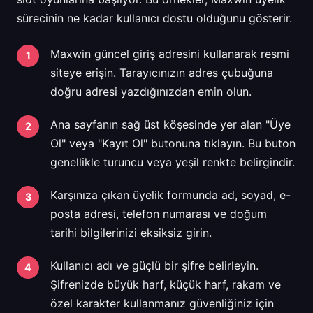
sürecinin ne kadar kullanıcı dostu olduğunu gösterir.
Maxwin güncel giriş adresini kullanarak resmi
siteye erişin. Tarayıcınızın adres çubuğuna
doğru adresi yazdığınızdan emin olun.
Ana sayfanın sağ üst köşesinde yer alan "Üye
Ol" veya "Kayıt Ol" butonuna tıklayın. Bu buton
genellikle turuncu veya yeşil renkte belirgindir.
Karşınıza çıkan üyelik formunda ad, soyad, e-
posta adresi, telefon numarası ve doğum
tarihi bilgilerinizi eksiksiz girin.
Kullanıcı adı ve güçlü bir şifre belirleyin.
Şifrenizde büyük harf, küçük harf, rakam ve
özel karakter kullanmanız güvenliğiniz için