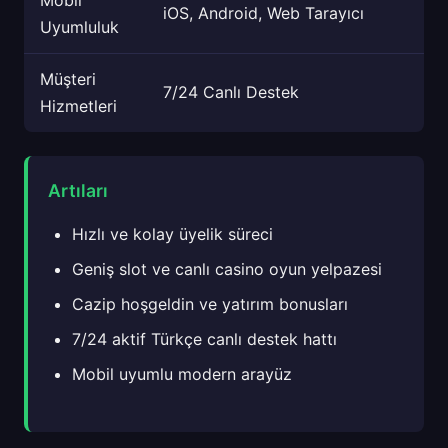
Mobil
iOS, Android, Web Tarayıcı
Uyumluluk
Müşteri
7/24 Canlı Destek
Hizmetleri
Artıları
Hızlı ve kolay üyelik süreci
Geniş slot ve canlı casino oyun yelpazesi
Cazip hoşgeldin ve yatırım bonusları
7/24 aktif Türkçe canlı destek hattı
Mobil uyumlu modern arayüz