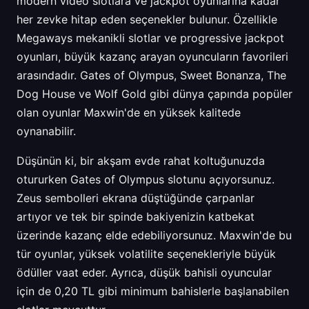
modern video slotlara ve jackpot oyunlarına kadar
her zevke hitap eden seçenekler bulunur. Özellikle
Megaways mekanikli slotlar ve progressive jackpot
oyunları, büyük kazanç arayan oyuncuların favorileri
arasındadır. Gates of Olympus, Sweet Bonanza, The
Dog House ve Wolf Gold gibi dünya çapında popüler
olan oyunlar Maxwin'de en yüksek kalitede
oynanabilir.
Düşünün ki, bir akşam evde rahat koltuğunuzda
otururken Gates of Olympus slotunu açıyorsunuz.
Zeus sembolleri ekrana düştüğünde çarpanlar
artıyor ve tek bir spinde bakiyenizin katbekat
üzerinde kazanç elde edebiliyorsunuz. Maxwin'de bu
tür oyunlar, yüksek volatilite seçenekleriyle büyük
ödüller vaat eder. Ayrıca, düşük bahisli oyuncular
için de 0,20 TL gibi minimum bahislerle başlanabilen