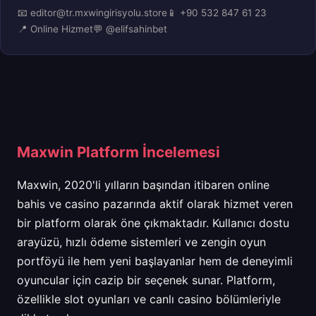
📧 editor@tr.mxwingirisyolu.store
📱 +90 532 847 61 23
📍 Online Hizmet
💬 @elifsahinbet
Maxwin Platform İncelemesi
Maxwin, 2020'li yılların başından itibaren online
bahis ve casino pazarında aktif olarak hizmet veren
bir platform olarak öne çıkmaktadır. Kullanıcı dostu
arayüzü, hızlı ödeme sistemleri ve zengin oyun
portföyü ile hem yeni başlayanlar hem de deneyimli
oyuncular için cazip bir seçenek sunar. Platform,
özellikle slot oyunları ve canlı casino bölümleriyle