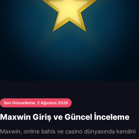
Son Güncelleme: 2 Ağustos 2026
Maxwin Giriş ve Güncel İnceleme
Maxwin, online bahis ve casino dünyasında kendini