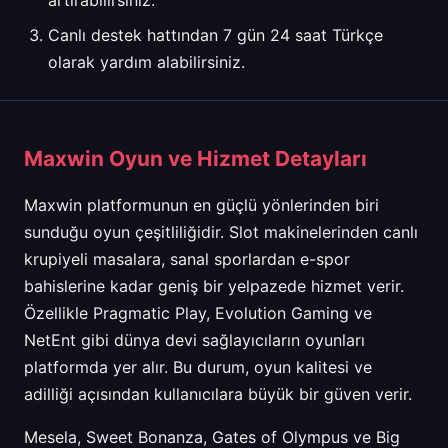
artırabilirsiniz.
Canlı destek hattından 7 gün 24 saat Türkçe
olarak yardım alabilirsiniz.
Maxwin Oyun ve Hizmet Detayları
Maxwin platformunun en güçlü yönlerinden biri
sunduğu oyun çeşitliliğidir. Slot makinelerinden canlı
krupiyeli masalara, sanal sporlardan e-spor
bahislerine kadar geniş bir yelpazede hizmet verir.
Özellikle Pragmatic Play, Evolution Gaming ve
NetEnt gibi dünya devi sağlayıcıların oyunları
platformda yer alır. Bu durum, oyun kalitesi ve
adilliği açısından kullanıcılara büyük bir güven verir.
Mesela, Sweet Bonanza, Gates of Olympus ve Big