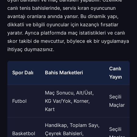
canlı tenis bahislerinde, servis kıran oyuncunun
avantajı oranlara anında yansır. Bu dinamik yapı,
dikkatli ve bilgili oyuncular için kazançlı fırsatlar
yaratır. Ayrıca platformda maç istatistikleri ve canlı
skor takibi de mevcuttur, böylece ek bir uygulamaya
ihtiyaç duymazsınız.
Canlı
Spor Dalı
Bahis Marketleri
Yayın
Maç Sonucu, Alt/Üst,
Seçili
Futbol
KG Var/Yok, Korner,
Maçlar
Kart
Handikap, Toplam Sayı,
Seçili
Basketbol
Çeyrek Bahisleri,