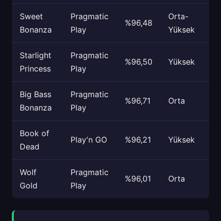
Sweet
Pragmatic
Orta-
%96,48
Bonanza
Play
Yüksek
Starlight
Pragmatic
%96,50
Yüksek
Princess
Play
Big Bass
Pragmatic
%96,71
Orta
Bonanza
Play
Book of
Play'n GO
%96,21
Yüksek
Dead
Wolf
Pragmatic
%96,01
Orta
Gold
Play