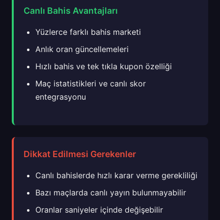
Canlı Bahis Avantajları
Yüzlerce farklı bahis marketi
Anlık oran güncellemeleri
Hızlı bahis ve tek tıkla kupon özelliği
Maç istatistikleri ve canlı skor
entegrasyonu
Dikkat Edilmesi Gerekenler
Canlı bahislerde hızlı karar verme gerekliliği
Bazı maçlarda canlı yayın bulunmayabilir
Oranlar saniyeler içinde değişebilir