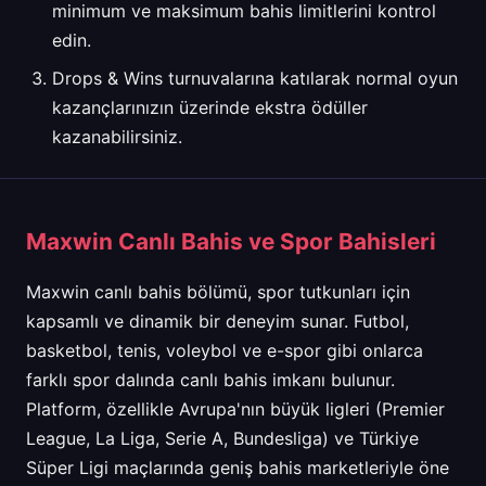
minimum ve maksimum bahis limitlerini kontrol
edin.
Drops & Wins turnuvalarına katılarak normal oyun
kazançlarınızın üzerinde ekstra ödüller
kazanabilirsiniz.
Maxwin Canlı Bahis ve Spor Bahisleri
Maxwin canlı bahis bölümü, spor tutkunları için
kapsamlı ve dinamik bir deneyim sunar. Futbol,
basketbol, tenis, voleybol ve e-spor gibi onlarca
farklı spor dalında canlı bahis imkanı bulunur.
Platform, özellikle Avrupa'nın büyük ligleri (Premier
League, La Liga, Serie A, Bundesliga) ve Türkiye
Süper Ligi maçlarında geniş bahis marketleriyle öne