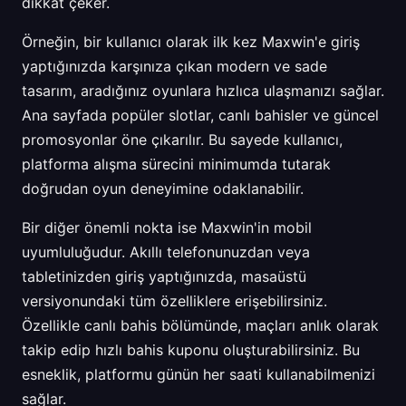
dikkat çeker.
Örneğin, bir kullanıcı olarak ilk kez Maxwin'e giriş
yaptığınızda karşınıza çıkan modern ve sade
tasarım, aradığınız oyunlara hızlıca ulaşmanızı sağlar.
Ana sayfada popüler slotlar, canlı bahisler ve güncel
promosyonlar öne çıkarılır. Bu sayede kullanıcı,
platforma alışma sürecini minimumda tutarak
doğrudan oyun deneyimine odaklanabilir.
Bir diğer önemli nokta ise Maxwin'in mobil
uyumluluğudur. Akıllı telefonunuzdan veya
tabletinizden giriş yaptığınızda, masaüstü
versiyonundaki tüm özelliklere erişebilirsiniz.
Özellikle canlı bahis bölümünde, maçları anlık olarak
takip edip hızlı bahis kuponu oluşturabilirsiniz. Bu
esneklik, platformu günün her saati kullanabilmenizi
sağlar.