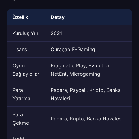
Özellik
Detay
Kuruluş Yılı
2021
Lisans
Curaçao E-Gaming
Oyun
Pragmatic Play, Evolution,
Sağlayıcıları
NetEnt, Microgaming
Para
Papara, Paycell, Kripto, Banka
Yatırma
Havalesi
Para
Papara, Kripto, Banka Havalesi
Çekme