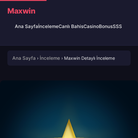
Maxwin
Ana Sayfa
İnceleme
Canlı Bahis
Casino
Bonus
SSS
Ana Sayfa
İnceleme
›
›
Maxwin Detaylı İnceleme