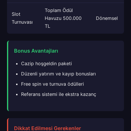
Toplam Ödül
Slot
Havuzu 500.000
Dönemsel
Turnuvası
TL
Bonus Avantajları
Cazip hoşgeldin paketi
Düzenli yatırım ve kayıp bonusları
Free spin ve turnuva ödülleri
Referans sistemi ile ekstra kazanç
Dikkat Edilmesi Gerekenler