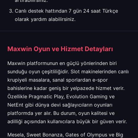
artırabilirsiniz.
Canlı destek hattından 7 gün 24 saat Türkçe
olarak yardım alabilirsiniz.
Maxwin Oyun ve Hizmet Detayları
Maxwin platformunun en güçlü yönlerinden biri
sunduğu oyun çeşitliliğidir. Slot makinelerinden canlı
krupiyeli masalara, sanal sporlardan e-spor
bahislerine kadar geniş bir yelpazede hizmet verir.
Özellikle Pragmatic Play, Evolution Gaming ve
NetEnt gibi dünya devi sağlayıcıların oyunları
platformda yer alır. Bu durum, oyun kalitesi ve
adilliği açısından kullanıcılara büyük bir güven verir.
Mesela, Sweet Bonanza, Gates of Olympus ve Big