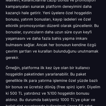
Maxwin, kullanıcılarına cazip bonus ve promosyon
kampanyaları sunarak platform deneyimini daha
kazançlı hale getirir. Yeni üyelere özel hoşgeldin
bonusu, yatırım bonusları, kayıp iadeleri ve özel
etkinlik promosyonları düzenli olarak güncellenir. Bu
bonuslar, oyuncuların daha uzun süre oyun keyfi
yaşamasını ve daha fazla bahis yapma imkanı
bulmasını sağlar. Ancak her bonusun kendine özgü
çevrim şartları ve kuralları bulunduğunu unutmamak
gerekir.
Örneğin, platforma ilk kez üye olan bir kullanıcı
hoşgeldin paketinden yararlanabilir. Bu paket
genellikle ilk para yatırma işlemine özel yüzde bazlı
bir bonus ve ücretsiz dönüş (free spin) içerir. Diyelim
ki 500 TL yatırdınız ve %100 hoşgeldin bonusu
aldınız. Bu durumda bakiyeniz 1000 TL'ye çıkar ve