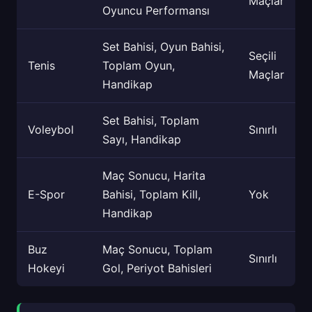
Maçlar
Oyuncu Performansı
Set Bahisi, Oyun Bahisi,
Seçili
Tenis
Toplam Oyun,
Maçlar
Handikap
Set Bahisi, Toplam
Voleybol
Sınırlı
Sayı, Handikap
Maç Sonucu, Harita
E-Spor
Bahisi, Toplam Kill,
Yok
Handikap
Buz
Maç Sonucu, Toplam
Sınırlı
Hokeyi
Gol, Periyot Bahisleri