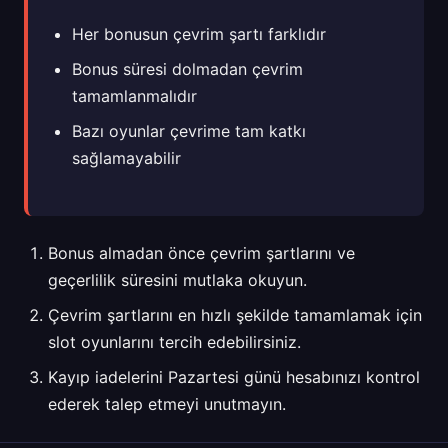
Her bonusun çevrim şartı farklıdır
Bonus süresi dolmadan çevrim
tamamlanmalıdır
Bazı oyunlar çevrime tam katkı
sağlamayabilir
Bonus almadan önce çevrim şartlarını ve
geçerlilik süresini mutlaka okuyun.
Çevrim şartlarını en hızlı şekilde tamamlamak için
slot oyunlarını tercih edebilirsiniz.
Kayıp iadelerini Pazartesi günü hesabınızı kontrol
ederek talep etmeyi unutmayın.