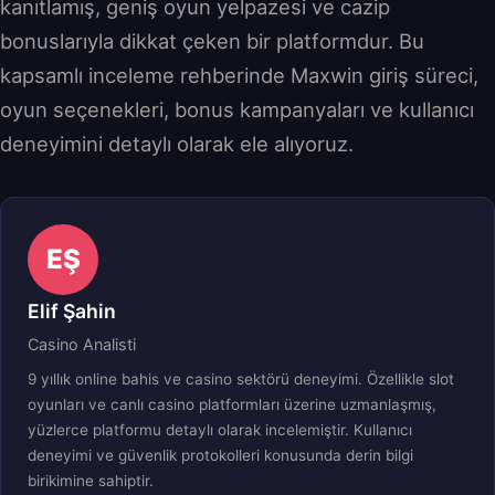
kanıtlamış, geniş oyun yelpazesi ve cazip
bonuslarıyla dikkat çeken bir platformdur. Bu
kapsamlı inceleme rehberinde Maxwin giriş süreci,
oyun seçenekleri, bonus kampanyaları ve kullanıcı
deneyimini detaylı olarak ele alıyoruz.
EŞ
Elif Şahin
Casino Analisti
9 yıllık online bahis ve casino sektörü deneyimi. Özellikle slot
oyunları ve canlı casino platformları üzerine uzmanlaşmış,
yüzlerce platformu detaylı olarak incelemiştir. Kullanıcı
deneyimi ve güvenlik protokolleri konusunda derin bilgi
birikimine sahiptir.