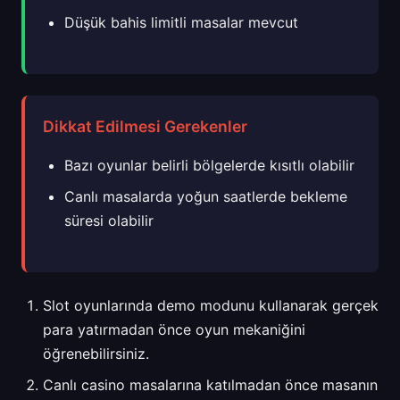
Düşük bahis limitli masalar mevcut
Dikkat Edilmesi Gerekenler
Bazı oyunlar belirli bölgelerde kısıtlı olabilir
Canlı masalarda yoğun saatlerde bekleme
süresi olabilir
Slot oyunlarında demo modunu kullanarak gerçek
para yatırmadan önce oyun mekaniğini
öğrenebilirsiniz.
Canlı casino masalarına katılmadan önce masanın