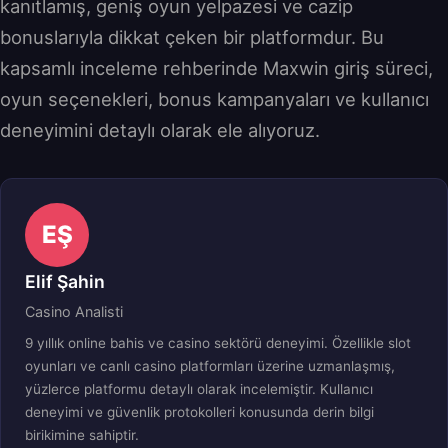
kanıtlamış, geniş oyun yelpazesi ve cazip
bonuslarıyla dikkat çeken bir platformdur. Bu
kapsamlı inceleme rehberinde Maxwin giriş süreci,
oyun seçenekleri, bonus kampanyaları ve kullanıcı
deneyimini detaylı olarak ele alıyoruz.
EŞ
Elif Şahin
Casino Analisti
9 yıllık online bahis ve casino sektörü deneyimi. Özellikle slot
oyunları ve canlı casino platformları üzerine uzmanlaşmış,
yüzlerce platformu detaylı olarak incelemiştir. Kullanıcı
deneyimi ve güvenlik protokolleri konusunda derin bilgi
birikimine sahiptir.