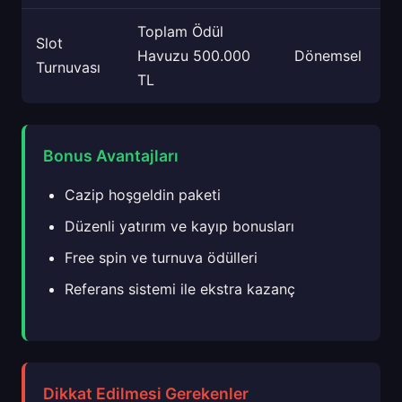
Toplam Ödül
Slot
Havuzu 500.000
Dönemsel
Turnuvası
TL
Bonus Avantajları
Cazip hoşgeldin paketi
Düzenli yatırım ve kayıp bonusları
Free spin ve turnuva ödülleri
Referans sistemi ile ekstra kazanç
Dikkat Edilmesi Gerekenler