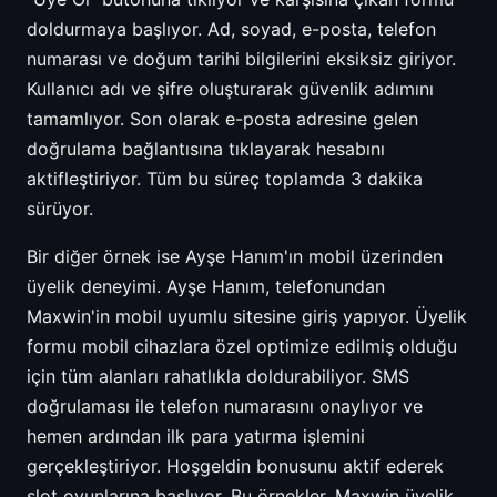
doldurmaya başlıyor. Ad, soyad, e-posta, telefon
numarası ve doğum tarihi bilgilerini eksiksiz giriyor.
Kullanıcı adı ve şifre oluşturarak güvenlik adımını
tamamlıyor. Son olarak e-posta adresine gelen
doğrulama bağlantısına tıklayarak hesabını
aktifleştiriyor. Tüm bu süreç toplamda 3 dakika
sürüyor.
Bir diğer örnek ise Ayşe Hanım'ın mobil üzerinden
üyelik deneyimi. Ayşe Hanım, telefonundan
Maxwin'in mobil uyumlu sitesine giriş yapıyor. Üyelik
formu mobil cihazlara özel optimize edilmiş olduğu
için tüm alanları rahatlıkla doldurabiliyor. SMS
doğrulaması ile telefon numarasını onaylıyor ve
hemen ardından ilk para yatırma işlemini
gerçekleştiriyor. Hoşgeldin bonusunu aktif ederek
slot oyunlarına başlıyor. Bu örnekler, Maxwin üyelik