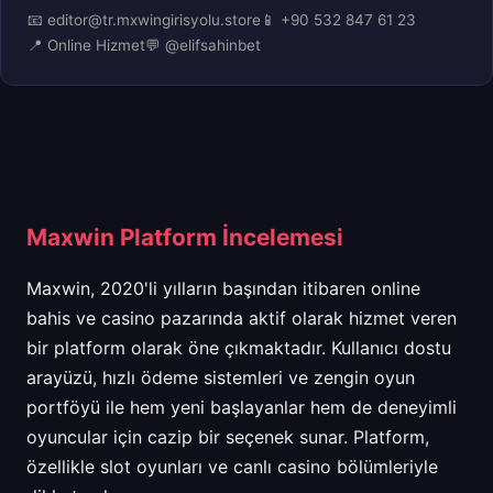
📧 editor@tr.mxwingirisyolu.store
📱 +90 532 847 61 23
📍 Online Hizmet
💬 @elifsahinbet
Maxwin Platform İncelemesi
Maxwin, 2020'li yılların başından itibaren online
bahis ve casino pazarında aktif olarak hizmet veren
bir platform olarak öne çıkmaktadır. Kullanıcı dostu
arayüzü, hızlı ödeme sistemleri ve zengin oyun
portföyü ile hem yeni başlayanlar hem de deneyimli
oyuncular için cazip bir seçenek sunar. Platform,
özellikle slot oyunları ve canlı casino bölümleriyle