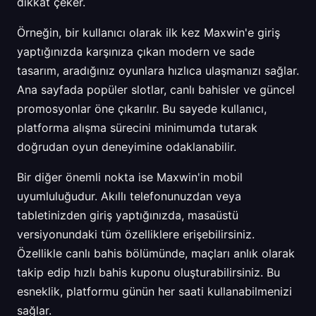
dikkat çeker.
Örneğin, bir kullanıcı olarak ilk kez Maxwin'e giriş
yaptığınızda karşınıza çıkan modern ve sade
tasarım, aradığınız oyunlara hızlıca ulaşmanızı sağlar.
Ana sayfada popüler slotlar, canlı bahisler ve güncel
promosyonlar öne çıkarılır. Bu sayede kullanıcı,
platforma alışma sürecini minimumda tutarak
doğrudan oyun deneyimine odaklanabilir.
Bir diğer önemli nokta ise Maxwin'in mobil
uyumluluğudur. Akıllı telefonunuzdan veya
tabletinizden giriş yaptığınızda, masaüstü
versiyonundaki tüm özelliklere erişebilirsiniz.
Özellikle canlı bahis bölümünde, maçları anlık olarak
takip edip hızlı bahis kuponu oluşturabilirsiniz. Bu
esneklik, platformu günün her saati kullanabilmenizi
sağlar.