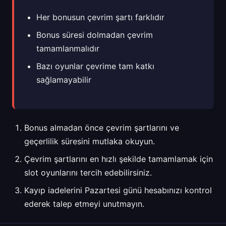
Her bonusun çevrim şartı farklıdır
Bonus süresi dolmadan çevrim
tamamlanmalıdır
Bazı oyunlar çevrime tam katkı
sağlamayabilir
Bonus almadan önce çevrim şartlarını ve
geçerlilik süresini mutlaka okuyun.
Çevrim şartlarını en hızlı şekilde tamamlamak için
slot oyunlarını tercih edebilirsiniz.
Kayıp iadelerini Pazartesi günü hesabınızı kontrol
ederek talep etmeyi unutmayın.