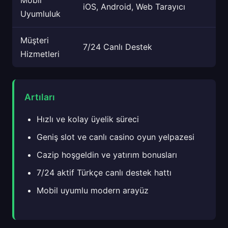
Mobil
iOS, Android, Web Tarayıcı
Uyumluluk
Müşteri
7/24 Canlı Destek
Hizmetleri
Artıları
Hızlı ve kolay üyelik süreci
Geniş slot ve canlı casino oyun yelpazesi
Cazip hoşgeldin ve yatırım bonusları
7/24 aktif Türkçe canlı destek hattı
Mobil uyumlu modern arayüz