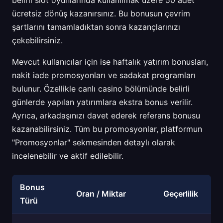
belirli slot oyunlarında kullanılmak üzere 50 adet
ücretsiz dönüş kazanırsınız. Bu bonusun çevrim
şartlarını tamamladıktan sonra kazançlarınızı
çekebilirsiniz.
Mevcut kullanıcılar için ise haftalık yatırım bonusları,
nakit iade promosyonları ve sadakat programları
bulunur. Özellikle canlı casino bölümünde belirli
günlerde yapılan yatırımlara ekstra bonus verilir.
Ayrıca, arkadaşınızı davet ederek referans bonusu
kazanabilirsiniz. Tüm bu promosyonlar, platformun
"Promosyonlar" sekmesinden detaylı olarak
incelenebilir ve aktif edilebilir.
Bonus
Oran / Miktar
Geçerlilik
Türü