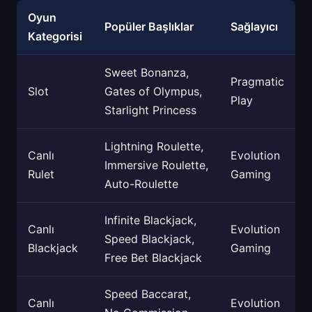
Oyun
Popüler Başlıklar
Sağlayıcı
Kategorisi
Sweet Bonanza,
Pragmatic
Slot
Gates of Olympus,
Play
Starlight Princess
Lightning Roulette,
Canlı
Evolution
Immersive Roulette,
Rulet
Gaming
Auto-Roulette
Infinite Blackjack,
Canlı
Evolution
Speed Blackjack,
Blackjack
Gaming
Free Bet Blackjack
Speed Baccarat,
Canlı
Evolution