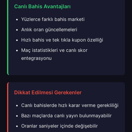
Canlı Bahis Avantajları
Yüzlerce farklı bahis marketi
Anlık oran güncellemeleri
Hızlı bahis ve tek tıkla kupon özelliği
Maç istatistikleri ve canlı skor
entegrasyonu
Dikkat Edilmesi Gerekenler
Canlı bahislerde hızlı karar verme gerekliliği
Bazı maçlarda canlı yayın bulunmayabilir
Oranlar saniyeler içinde değişebilir