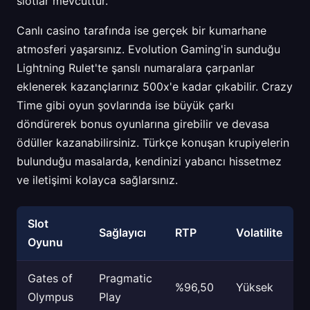
slotlar mevcuttur.
Canlı casino tarafında ise gerçek bir kumarhane
atmosferi yaşarsınız. Evolution Gaming'in sunduğu
Lightning Rulet'te şanslı numaralara çarpanlar
eklenerek kazançlarınız 500x'e kadar çıkabilir. Crazy
Time gibi oyun şovlarında ise büyük çarkı
döndürerek bonus oyunlarına girebilir ve devasa
ödüller kazanabilirsiniz. Türkçe konuşan krupiyelerin
bulunduğu masalarda, kendinizi yabancı hissetmez
ve iletişimi kolayca sağlarsınız.
Slot
Sağlayıcı
RTP
Volatilite
Oyunu
Gates of
Pragmatic
%96,50
Yüksek
Olympus
Play