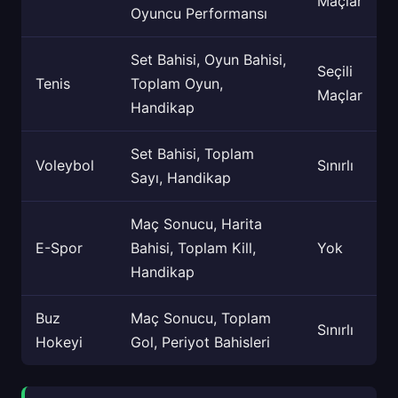
Maçlar
Oyuncu Performansı
Set Bahisi, Oyun Bahisi,
Seçili
Tenis
Toplam Oyun,
Maçlar
Handikap
Set Bahisi, Toplam
Voleybol
Sınırlı
Sayı, Handikap
Maç Sonucu, Harita
E-Spor
Bahisi, Toplam Kill,
Yok
Handikap
Buz
Maç Sonucu, Toplam
Sınırlı
Hokeyi
Gol, Periyot Bahisleri