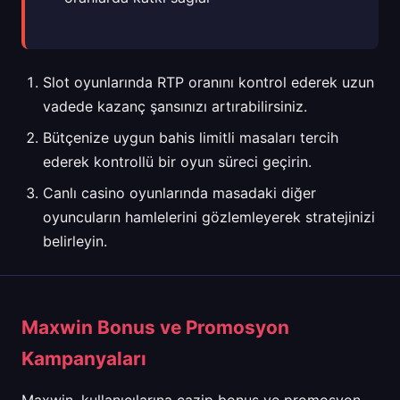
Slot oyunlarında RTP oranını kontrol ederek uzun
vadede kazanç şansınızı artırabilirsiniz.
Bütçenize uygun bahis limitli masaları tercih
ederek kontrollü bir oyun süreci geçirin.
Canlı casino oyunlarında masadaki diğer
oyuncuların hamlelerini gözlemleyerek stratejinizi
belirleyin.
Maxwin Bonus ve Promosyon
Kampanyaları