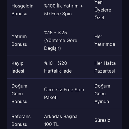
Yeni
Hoşgeldin
%100 İlk Yatırım +
Üyelere
Bonusu
50 Free Spin
Özel
%15 - %25
Yatırım
Her
(Yönteme Göre
Bonusu
Yatırımda
Değişir)
Kayıp
%10 - %20
Her Hafta
İadesi
Haftalık İade
Pazartesi
Doğum
Doğum
Ücretsiz Free Spin
Günü
Günü
Paketi
Bonusu
Ayında
Referans
Arkadaş Başına
Süresiz
Bonusu
100 TL