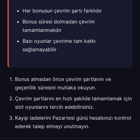
Her bonusun çevrim şartı farklıdır
Bonus süresi dolmadan çevrim
tamamlanmalıdır
Bazı oyunlar çevrime tam katkı
sağlamayabilir
Bonus almadan önce çevrim şartlarını ve
geçerlilik süresini mutlaka okuyun.
Çevrim şartlarını en hızlı şekilde tamamlamak için
slot oyunlarını tercih edebilirsiniz.
Kayıp iadelerini Pazartesi günü hesabınızı kontrol
ederek talep etmeyi unutmayın.