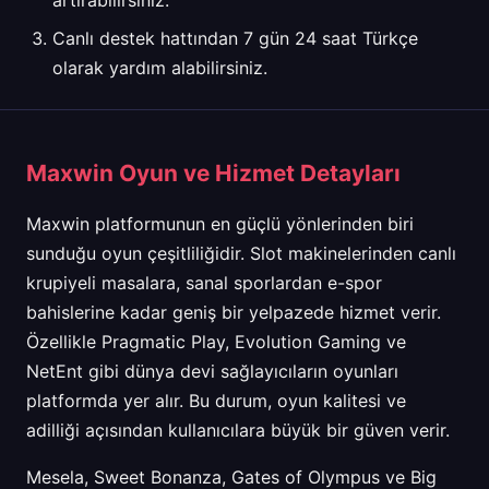
artırabilirsiniz.
Canlı destek hattından 7 gün 24 saat Türkçe
olarak yardım alabilirsiniz.
Maxwin Oyun ve Hizmet Detayları
Maxwin platformunun en güçlü yönlerinden biri
sunduğu oyun çeşitliliğidir. Slot makinelerinden canlı
krupiyeli masalara, sanal sporlardan e-spor
bahislerine kadar geniş bir yelpazede hizmet verir.
Özellikle Pragmatic Play, Evolution Gaming ve
NetEnt gibi dünya devi sağlayıcıların oyunları
platformda yer alır. Bu durum, oyun kalitesi ve
adilliği açısından kullanıcılara büyük bir güven verir.
Mesela, Sweet Bonanza, Gates of Olympus ve Big