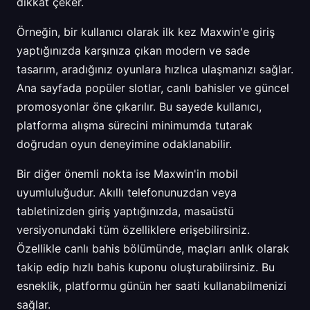
dikkat çeker.
Örneğin, bir kullanıcı olarak ilk kez Maxwin'e giriş
yaptığınızda karşınıza çıkan modern ve sade
tasarım, aradığınız oyunlara hızlıca ulaşmanızı sağlar.
Ana sayfada popüler slotlar, canlı bahisler ve güncel
promosyonlar öne çıkarılır. Bu sayede kullanıcı,
platforma alışma sürecini minimumda tutarak
doğrudan oyun deneyimine odaklanabilir.
Bir diğer önemli nokta ise Maxwin'in mobil
uyumluluğudur. Akıllı telefonunuzdan veya
tabletinizden giriş yaptığınızda, masaüstü
versiyonundaki tüm özelliklere erişebilirsiniz.
Özellikle canlı bahis bölümünde, maçları anlık olarak
takip edip hızlı bahis kuponu oluşturabilirsiniz. Bu
esneklik, platformu günün her saati kullanabilmenizi
sağlar.