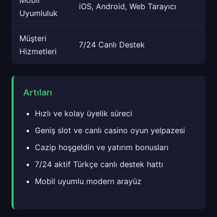
Mobil
iOS, Android, Web Tarayıcı
Uyumluluk
Müşteri
7/24 Canlı Destek
Hizmetleri
Artıları
Hızlı ve kolay üyelik süreci
Geniş slot ve canlı casino oyun yelpazesi
Cazip hoşgeldin ve yatırım bonusları
7/24 aktif Türkçe canlı destek hattı
Mobil uyumlu modern arayüz