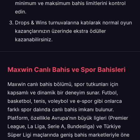
minimum ve maksimum bahis limitlerini kontrol
edin.
Drops & Wins turnuvalarına katılarak normal oyun
kazançlarınızın üzerinde ekstra ödüller
kazanabilirsiniz.
Maxwin Canlı Bahis ve Spor Bahisleri
Maxwin canlı bahis bölümü, spor tutkunları için
kapsamlı ve dinamik bir deneyim sunar. Futbol,
basketbol, tenis, voleybol ve e-spor gibi onlarca
farklı spor dalında canlı bahis imkanı bulunur.
Platform, özellikle Avrupa'nın büyük ligleri (Premier
League, La Liga, Serie A, Bundesliga) ve Türkiye
Süper Ligi maçlarında geniş bahis marketleriyle öne