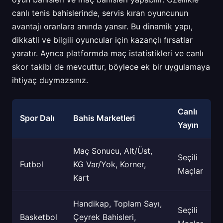
canlı tenis bahislerinde, servis kıran oyuncunun
avantajı oranlara anında yansır. Bu dinamik yapı,
dikkatli ve bilgili oyuncular için kazançlı fırsatlar
yaratır. Ayrıca platformda maç istatistikleri ve canlı
skor takibi de mevcuttur, böylece ek bir uygulamaya
ihtiyaç duymazsınız.
Canlı
Spor Dalı
Bahis Marketleri
Yayın
Maç Sonucu, Alt/Üst,
Seçili
Futbol
KG Var/Yok, Korner,
Maçlar
Kart
Handikap, Toplam Sayı,
Seçili
Basketbol
Çeyrek Bahisleri,