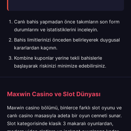
Canlı bahis yapmadan önce takımların son form
durumlarını ve istatistiklerini inceleyin.
Bahis limitlerinizi önceden belirleyerek duygusal
kararlardan kaçının.
Kombine kuponlar yerine tekli bahislerle
başlayarak riskinizi minimize edebilirsiniz.
Maxwin Casino ve Slot Dünyası
Maxwin casino bölümü, binlerce farklı slot oyunu ve
canlı casino masasıyla adeta bir oyun cenneti sunar.
Slot kategorisinde klasik 3 makaralı oyunlardan,