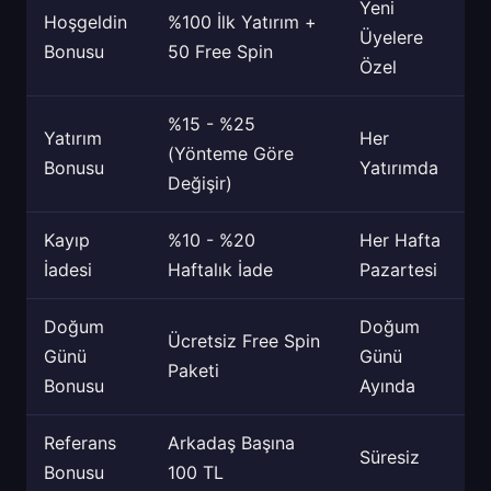
Yeni
Hoşgeldin
%100 İlk Yatırım +
Üyelere
Bonusu
50 Free Spin
Özel
%15 - %25
Yatırım
Her
(Yönteme Göre
Bonusu
Yatırımda
Değişir)
Kayıp
%10 - %20
Her Hafta
İadesi
Haftalık İade
Pazartesi
Doğum
Doğum
Ücretsiz Free Spin
Günü
Günü
Paketi
Bonusu
Ayında
Referans
Arkadaş Başına
Süresiz
Bonusu
100 TL