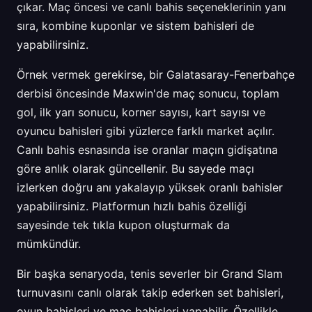
çıkar. Maç öncesi ve canlı bahis seçeneklerinin yanı
sıra, kombine kuponlar ve sistem bahisleri de
yapabilirsiniz.
Örnek vermek gerekirse, bir Galatasaray-Fenerbahçe
derbisi öncesinde Maxwin'de maç sonucu, toplam
gol, ilk yarı sonucu, korner sayısı, kart sayısı ve
oyuncu bahisleri gibi yüzlerce farklı market açılır.
Canlı bahis esnasında ise oranlar maçın gidişatına
göre anlık olarak güncellenir. Bu sayede maçı
izlerken doğru anı yakalayıp yüksek oranlı bahisler
yapabilirsiniz. Platformun hızlı bahis özelliği
sayesinde tek tıkla kupon oluşturmak da
mümkündür.
Bir başka senaryoda, tenis severler bir Grand Slam
turnuvasını canlı olarak takip ederken set bahisleri,
oyun bahisleri ve maç bahisleri yapabilir. Özellikle