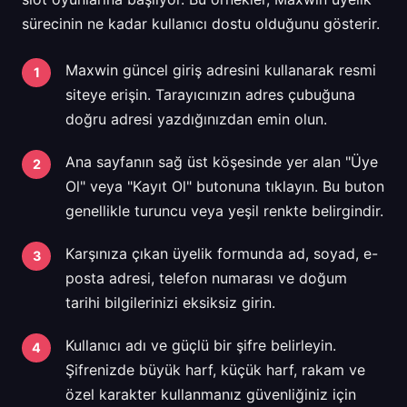
sürecinin ne kadar kullanıcı dostu olduğunu gösterir.
Maxwin güncel giriş adresini kullanarak resmi
siteye erişin. Tarayıcınızın adres çubuğuna
doğru adresi yazdığınızdan emin olun.
Ana sayfanın sağ üst köşesinde yer alan "Üye
Ol" veya "Kayıt Ol" butonuna tıklayın. Bu buton
genellikle turuncu veya yeşil renkte belirgindir.
Karşınıza çıkan üyelik formunda ad, soyad, e-
posta adresi, telefon numarası ve doğum
tarihi bilgilerinizi eksiksiz girin.
Kullanıcı adı ve güçlü bir şifre belirleyin.
Şifrenizde büyük harf, küçük harf, rakam ve
özel karakter kullanmanız güvenliğiniz için