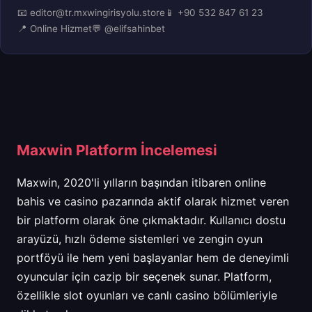
📧 editor@tr.mxwingirisyolu.store
📱 +90 532 847 61 23
📍 Online Hizmet
💬 @elifsahinbet
Maxwin Platform İncelemesi
Maxwin, 2020'li yılların başından itibaren online
bahis ve casino pazarında aktif olarak hizmet veren
bir platform olarak öne çıkmaktadır. Kullanıcı dostu
arayüzü, hızlı ödeme sistemleri ve zengin oyun
portföyü ile hem yeni başlayanlar hem de deneyimli
oyuncular için cazip bir seçenek sunar. Platform,
özellikle slot oyunları ve canlı casino bölümleriyle