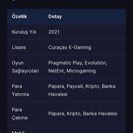
Özellik
Detay
Kuruluş Yılı
2021
Lisans
Curaçao E-Gaming
Oyun
Pragmatic Play, Evolution,
Sağlayıcıları
NetEnt, Microgaming
Para
Papara, Paycell, Kripto, Banka
Yatırma
Havalesi
Para
Papara, Kripto, Banka Havalesi
Çekme