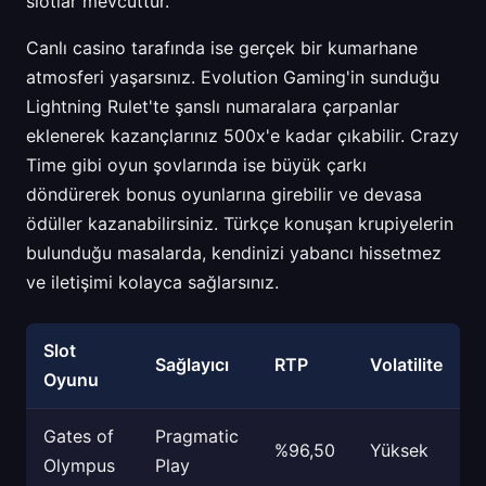
slotlar mevcuttur.
Canlı casino tarafında ise gerçek bir kumarhane
atmosferi yaşarsınız. Evolution Gaming'in sunduğu
Lightning Rulet'te şanslı numaralara çarpanlar
eklenerek kazançlarınız 500x'e kadar çıkabilir. Crazy
Time gibi oyun şovlarında ise büyük çarkı
döndürerek bonus oyunlarına girebilir ve devasa
ödüller kazanabilirsiniz. Türkçe konuşan krupiyelerin
bulunduğu masalarda, kendinizi yabancı hissetmez
ve iletişimi kolayca sağlarsınız.
Slot
Sağlayıcı
RTP
Volatilite
Oyunu
Gates of
Pragmatic
%96,50
Yüksek
Olympus
Play