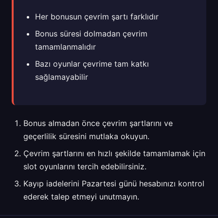
Her bonusun çevrim şartı farklıdır
Bonus süresi dolmadan çevrim
tamamlanmalıdır
Bazı oyunlar çevrime tam katkı
sağlamayabilir
Bonus almadan önce çevrim şartlarını ve
geçerlilik süresini mutlaka okuyun.
Çevrim şartlarını en hızlı şekilde tamamlamak için
slot oyunlarını tercih edebilirsiniz.
Kayıp iadelerini Pazartesi günü hesabınızı kontrol
ederek talep etmeyi unutmayın.