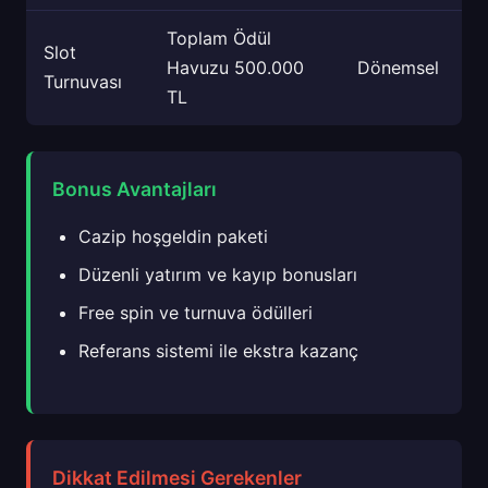
Toplam Ödül
Slot
Havuzu 500.000
Dönemsel
Turnuvası
TL
Bonus Avantajları
Cazip hoşgeldin paketi
Düzenli yatırım ve kayıp bonusları
Free spin ve turnuva ödülleri
Referans sistemi ile ekstra kazanç
Dikkat Edilmesi Gerekenler