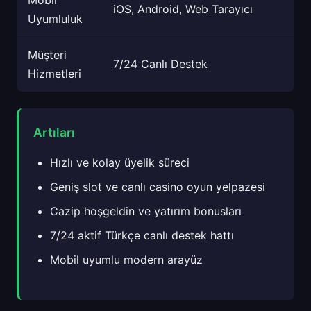
Mobil
iOS, Android, Web Tarayıcı
Uyumluluk
Müşteri
7/24 Canlı Destek
Hizmetleri
Artıları
Hızlı ve kolay üyelik süreci
Geniş slot ve canlı casino oyun yelpazesi
Cazip hoşgeldin ve yatırım bonusları
7/24 aktif Türkçe canlı destek hattı
Mobil uyumlu modern arayüz