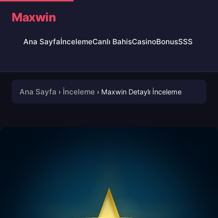
Maxwin
Ana Sayfa
İnceleme
Canlı Bahis
Casino
Bonus
SSS
Ana Sayfa
İnceleme
›
›
Maxwin Detaylı İnceleme