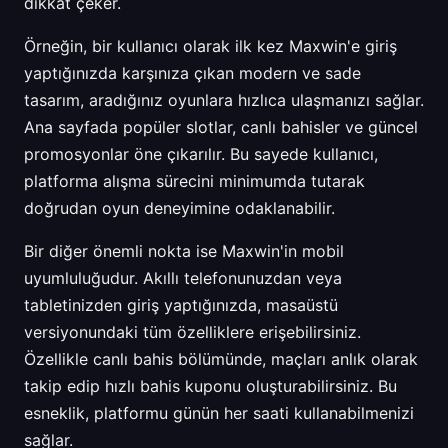
dikkat çeker.
Örneğin, bir kullanıcı olarak ilk kez Maxwin'e giriş
yaptığınızda karşınıza çıkan modern ve sade
tasarım, aradığınız oyunlara hızlıca ulaşmanızı sağlar.
Ana sayfada popüler slotlar, canlı bahisler ve güncel
promosyonlar öne çıkarılır. Bu sayede kullanıcı,
platforma alışma sürecini minimumda tutarak
doğrudan oyun deneyimine odaklanabilir.
Bir diğer önemli nokta ise Maxwin'in mobil
uyumluluğudur. Akıllı telefonunuzdan veya
tabletinizden giriş yaptığınızda, masaüstü
versiyonundaki tüm özelliklere erişebilirsiniz.
Özellikle canlı bahis bölümünde, maçları anlık olarak
takip edip hızlı bahis kuponu oluşturabilirsiniz. Bu
esneklik, platformu günün her saati kullanabilmenizi
sağlar.