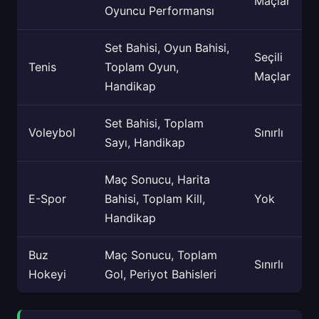
Maçlar
Oyuncu Performansı
Set Bahisi, Oyun Bahisi,
Seçili
Tenis
Toplam Oyun,
Maçlar
Handikap
Set Bahisi, Toplam
Voleybol
Sınırlı
Sayı, Handikap
Maç Sonucu, Harita
E-Spor
Bahisi, Toplam Kill,
Yok
Handikap
Buz
Maç Sonucu, Toplam
Sınırlı
Hokeyi
Gol, Periyot Bahisleri