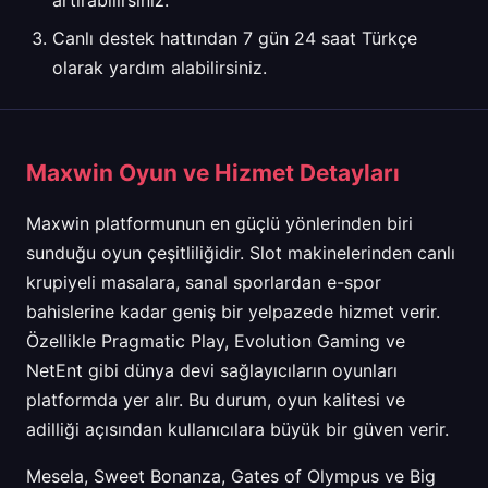
artırabilirsiniz.
Canlı destek hattından 7 gün 24 saat Türkçe
olarak yardım alabilirsiniz.
Maxwin Oyun ve Hizmet Detayları
Maxwin platformunun en güçlü yönlerinden biri
sunduğu oyun çeşitliliğidir. Slot makinelerinden canlı
krupiyeli masalara, sanal sporlardan e-spor
bahislerine kadar geniş bir yelpazede hizmet verir.
Özellikle Pragmatic Play, Evolution Gaming ve
NetEnt gibi dünya devi sağlayıcıların oyunları
platformda yer alır. Bu durum, oyun kalitesi ve
adilliği açısından kullanıcılara büyük bir güven verir.
Mesela, Sweet Bonanza, Gates of Olympus ve Big