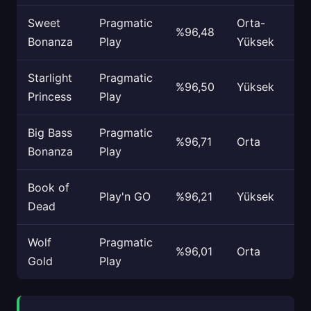
Sweet
Pragmatic
Orta-
%96,48
Bonanza
Play
Yüksek
Starlight
Pragmatic
%96,50
Yüksek
Princess
Play
Big Bass
Pragmatic
%96,71
Orta
Bonanza
Play
Book of
Play'n GO
%96,21
Yüksek
Dead
Wolf
Pragmatic
%96,01
Orta
Gold
Play