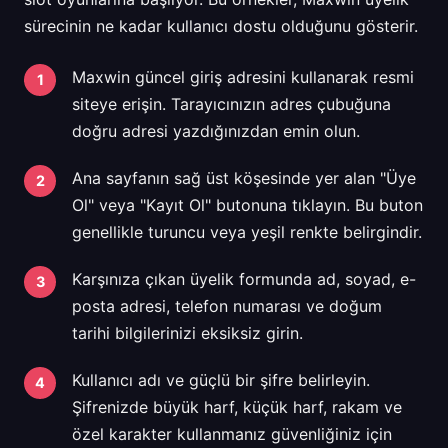
sürecinin ne kadar kullanıcı dostu olduğunu gösterir.
Maxwin güncel giriş adresini kullanarak resmi
siteye erişin. Tarayıcınızın adres çubuğuna
doğru adresi yazdığınızdan emin olun.
Ana sayfanın sağ üst köşesinde yer alan "Üye
Ol" veya "Kayıt Ol" butonuna tıklayın. Bu buton
genellikle turuncu veya yeşil renkte belirgindir.
Karşınıza çıkan üyelik formunda ad, soyad, e-
posta adresi, telefon numarası ve doğum
tarihi bilgilerinizi eksiksiz girin.
Kullanıcı adı ve güçlü bir şifre belirleyin.
Şifrenizde büyük harf, küçük harf, rakam ve
özel karakter kullanmanız güvenliğiniz için