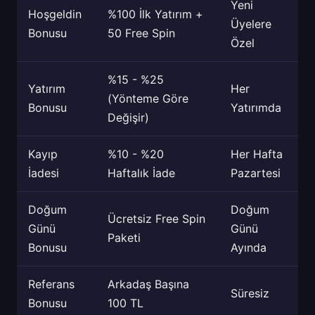
Yeni
Hoşgeldin
%100 İlk Yatırım +
Üyelere
Bonusu
50 Free Spin
Özel
%15 - %25
Yatırım
Her
(Yönteme Göre
Bonusu
Yatırımda
Değişir)
Kayıp
%10 - %20
Her Hafta
İadesi
Haftalık İade
Pazartesi
Doğum
Doğum
Ücretsiz Free Spin
Günü
Günü
Paketi
Bonusu
Ayında
Referans
Arkadaş Başına
Süresiz
Bonusu
100 TL