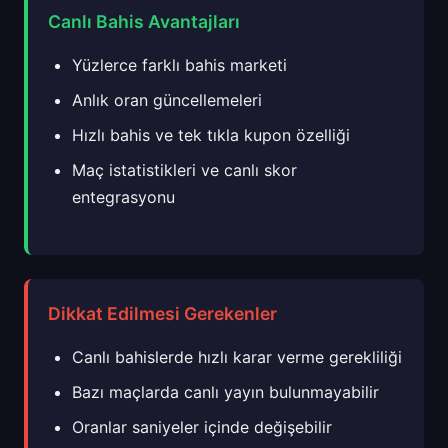
Canlı Bahis Avantajları
Yüzlerce farklı bahis marketi
Anlık oran güncellemeleri
Hızlı bahis ve tek tıkla kupon özelliği
Maç istatistikleri ve canlı skor
entegrasyonu
Dikkat Edilmesi Gerekenler
Canlı bahislerde hızlı karar verme gerekliliği
Bazı maçlarda canlı yayın bulunmayabilir
Oranlar saniyeler içinde değişebilir