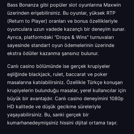
Bass Bonanza gibi popüler slot oyunlarına Maxwin
üzerinden erişebilirsiniz. Bu oyunlar, yüksek RTP
(Return to Player) oranları ve bonus özellikleriyle
oyunculara uzun vadede kazançlı bir deneyim sunar.
Ayrıca, platformdaki "Drops & Wins" turnuvaları
sayesinde standart oyun ödemelerinin üzerinde
ekstra ödüller kazanma şansınız bulunur.
Canlı casino bölümünde ise gerçek krupiyeler
eşliğinde blackjack, rulet, baccarat ve poker
masalarına katılabilirsiniz. Özellikle Türkçe konuşan
krupiyelerin bulunduğu masalar, yerel kullanıcılar için
büyük bir avantajdır. Canlı casino deneyimini 1080p
HD kalitede ve düşük gecikme süreleriyle
yaşayabilirsiniz. Bu, sanki gerçek bir
kumarhanedeymişsiniz hissini dijital ortama taşır.