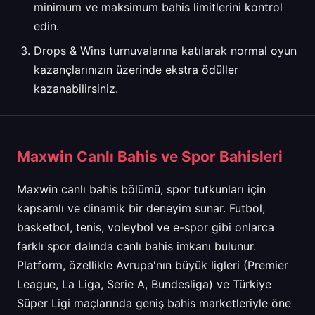
minimum ve maksimum bahis limitlerini kontrol
edin.
Drops & Wins turnuvalarına katılarak normal oyun
kazançlarınızın üzerinde ekstra ödüller
kazanabilirsiniz.
Maxwin Canlı Bahis ve Spor Bahisleri
Maxwin canlı bahis bölümü, spor tutkunları için
kapsamlı ve dinamik bir deneyim sunar. Futbol,
basketbol, tenis, voleybol ve e-spor gibi onlarca
farklı spor dalında canlı bahis imkanı bulunur.
Platform, özellikle Avrupa'nın büyük ligleri (Premier
League, La Liga, Serie A, Bundesliga) ve Türkiye
Süper Ligi maçlarında geniş bahis marketleriyle öne