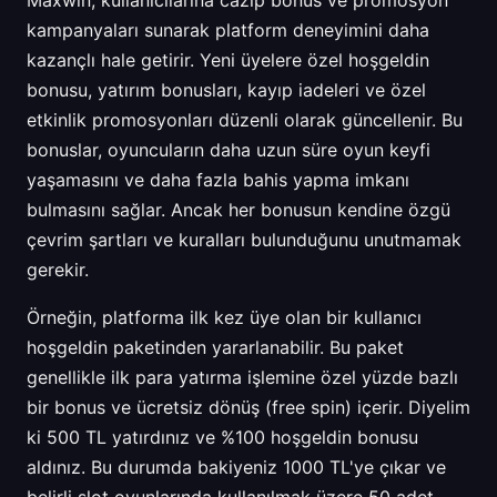
Maxwin, kullanıcılarına cazip bonus ve promosyon
kampanyaları sunarak platform deneyimini daha
kazançlı hale getirir. Yeni üyelere özel hoşgeldin
bonusu, yatırım bonusları, kayıp iadeleri ve özel
etkinlik promosyonları düzenli olarak güncellenir. Bu
bonuslar, oyuncuların daha uzun süre oyun keyfi
yaşamasını ve daha fazla bahis yapma imkanı
bulmasını sağlar. Ancak her bonusun kendine özgü
çevrim şartları ve kuralları bulunduğunu unutmamak
gerekir.
Örneğin, platforma ilk kez üye olan bir kullanıcı
hoşgeldin paketinden yararlanabilir. Bu paket
genellikle ilk para yatırma işlemine özel yüzde bazlı
bir bonus ve ücretsiz dönüş (free spin) içerir. Diyelim
ki 500 TL yatırdınız ve %100 hoşgeldin bonusu
aldınız. Bu durumda bakiyeniz 1000 TL'ye çıkar ve