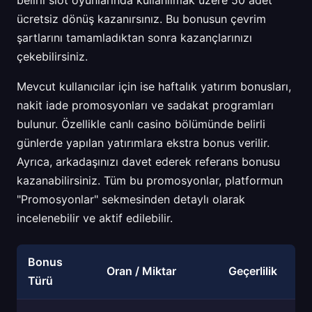
belirli slot oyunlarında kullanılmak üzere 50 adet
ücretsiz dönüş kazanırsınız. Bu bonusun çevrim
şartlarını tamamladıktan sonra kazançlarınızı
çekebilirsiniz.
Mevcut kullanıcılar için ise haftalık yatırım bonusları,
nakit iade promosyonları ve sadakat programları
bulunur. Özellikle canlı casino bölümünde belirli
günlerde yapılan yatırımlara ekstra bonus verilir.
Ayrıca, arkadaşınızı davet ederek referans bonusu
kazanabilirsiniz. Tüm bu promosyonlar, platformun
"Promosyonlar" sekmesinden detaylı olarak
incelenebilir ve aktif edilebilir.
Bonus
Oran / Miktar
Geçerlilik
Türü