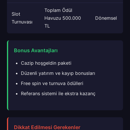
Toplam Ödül
Slot
Havuzu 500.000
Dönemsel
Turnuvası
TL
Bonus Avantajları
Cazip hoşgeldin paketi
Düzenli yatırım ve kayıp bonusları
Free spin ve turnuva ödülleri
Referans sistemi ile ekstra kazanç
Dikkat Edilmesi Gerekenler