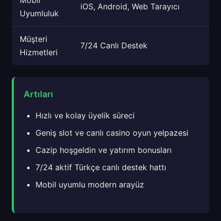
Mobil
iOS, Android, Web Tarayıcı
Uyumluluk
Müşteri
7/24 Canlı Destek
Hizmetleri
Artıları
Hızlı ve kolay üyelik süreci
Geniş slot ve canlı casino oyun yelpazesi
Cazip hoşgeldin ve yatırım bonusları
7/24 aktif Türkçe canlı destek hattı
Mobil uyumlu modern arayüz