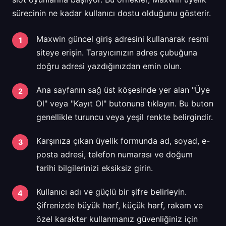
sürecinin ne kadar kullanıcı dostu olduğunu gösterir.
Maxwin güncel giriş adresini kullanarak resmi
siteye erişin. Tarayıcınızın adres çubuğuna
doğru adresi yazdığınızdan emin olun.
Ana sayfanın sağ üst köşesinde yer alan "Üye
Ol" veya "Kayıt Ol" butonuna tıklayın. Bu buton
genellikle turuncu veya yeşil renkte belirgindir.
Karşınıza çıkan üyelik formunda ad, soyad, e-
posta adresi, telefon numarası ve doğum
tarihi bilgilerinizi eksiksiz girin.
Kullanıcı adı ve güçlü bir şifre belirleyin.
Şifrenizde büyük harf, küçük harf, rakam ve
özel karakter kullanmanız güvenliğiniz için