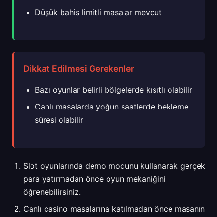
Düşük bahis limitli masalar mevcut
Dikkat Edilmesi Gerekenler
Bazı oyunlar belirli bölgelerde kısıtlı olabilir
Canlı masalarda yoğun saatlerde bekleme
süresi olabilir
Slot oyunlarında demo modunu kullanarak gerçek
para yatırmadan önce oyun mekaniğini
öğrenebilirsiniz.
Canlı casino masalarına katılmadan önce masanın