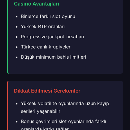
Casino Avantajları
Binlerce farklı slot oyunu
Yüksek RTP oranları
Progressive jackpot fırsatları
Türkçe canlı krupiyeler
Düşük minimum bahis limitleri
Dikkat Edilmesi Gerekenler
Yüksek volatilite oyunlarında uzun kayıp
serileri yaşanabilir
Bonus çevrimleri slot oyunlarında farklı
oranlarda katkı sağlar