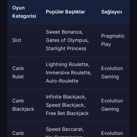
Oyun
Popüler Başlıklar
Sağlayıcı
Kategorisi
Sweet Bonanza,
Pragmatic
Slot
Gates of Olympus,
Play
Starlight Princess
Lightning Roulette,
Canlı
Evolution
Immersive Roulette,
Rulet
Gaming
Auto-Roulette
Infinite Blackjack,
Canlı
Evolution
Speed Blackjack,
Blackjack
Gaming
Free Bet Blackjack
Speed Baccarat,
Canlı
Evolution