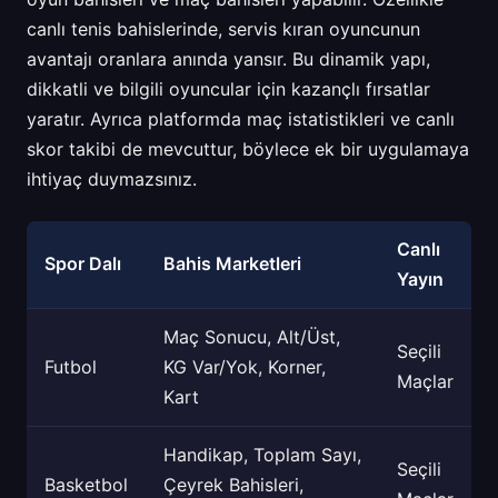
canlı tenis bahislerinde, servis kıran oyuncunun
avantajı oranlara anında yansır. Bu dinamik yapı,
dikkatli ve bilgili oyuncular için kazançlı fırsatlar
yaratır. Ayrıca platformda maç istatistikleri ve canlı
skor takibi de mevcuttur, böylece ek bir uygulamaya
ihtiyaç duymazsınız.
Canlı
Spor Dalı
Bahis Marketleri
Yayın
Maç Sonucu, Alt/Üst,
Seçili
Futbol
KG Var/Yok, Korner,
Maçlar
Kart
Handikap, Toplam Sayı,
Seçili
Basketbol
Çeyrek Bahisleri,