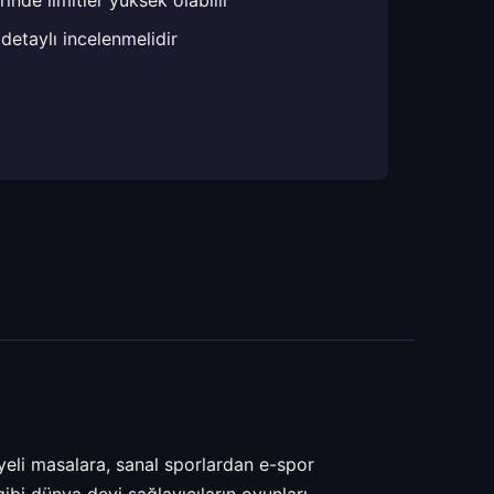
nde limitler yüksek olabilir
detaylı incelenmelidir
yeli masalara, sanal sporlardan e-spor