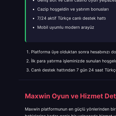
Geniş slot ve canlı casino oyun yelpazes
Cazip hoşgeldin ve yatırım bonusları
7/24 aktif Türkçe canlı destek hattı
Mobil uyumlu modern arayüz
Platforma üye olduktan sonra hesabınızı doğr
İlk para yatırma işleminizde sunulan hoşgeld
Canlı destek hattından 7 gün 24 saat Türkçe
Maxwin Oyun ve Hizmet Det
Maxwin platformunun en güçlü yönlerinden biri 