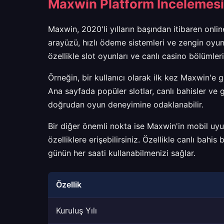
Maxwin Platform İncelemesi
Maxwin, 2020'li yılların başından itibaren onli
arayüzü, hızlı ödeme sistemleri ve zengin oyun
özellikle slot oyunları ve canlı casino bölümler
Örneğin, bir kullanıcı olarak ilk kez Maxwin'e 
Ana sayfada popüler slotlar, canlı bahisler ve
doğrudan oyun deneyimine odaklanabilir.
Bir diğer önemli nokta ise Maxwin'in mobil uyu
özelliklere erişebilirsiniz. Özellikle canlı bahi
günün her saati kullanabilmenizi sağlar.
Özellik
Kuruluş Yılı