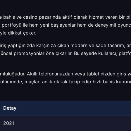
ne bahis ve casino pazarında aktif olarak hizmet veren bir p
 portföyü ile hem yeni başlayanlar hem de deneyimli oyuncul
iyle dikkat çeker.
giriş yaptığınızda karşınıza çıkan modern ve sade tasarım, ar
 güncel promosyonlar öne çıkarılır. Bu sayede kullanıcı, pla
mluluğudur. Akıllı telefonunuzdan veya tabletinizden giriş
s bölümünde, maçları anlık olarak takip edip hızlı bahis kupon
Detay
2021