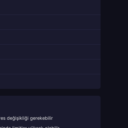
es değişikliği gerekebilir