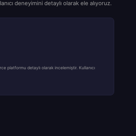
ıcı deneyimini detaylı olarak ele alıyoruz.
ce platformu detaylı olarak incelemiştir. Kullanıcı