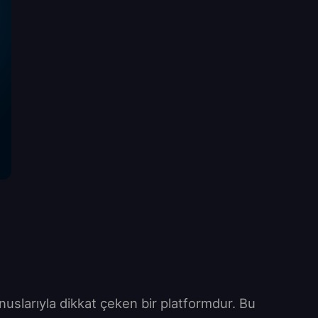
uslarıyla dikkat çeken bir platformdur. Bu