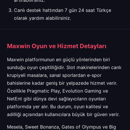
artırabilirsiniz.
Canlı destek hattından 7 gün 24 saat Türkçe
olarak yardım alabilirsiniz.
Maxwin Oyun ve Hizmet Detayları
Maxwin platformunun en güçlü yönlerinden biri
sunduğu oyun çeşitliliğidir. Slot makinelerinden canlı
krupiyeli masalara, sanal sporlardan e-spor
bahislerine kadar geniş bir yelpazede hizmet verir.
Özellikle Pragmatic Play, Evolution Gaming ve
NetEnt gibi dünya devi sağlayıcıların oyunları
platformda yer alır. Bu durum, oyun kalitesi ve
adilliği açısından kullanıcılara büyük bir güven verir.
Mesela, Sweet Bonanza, Gates of Olympus ve Big