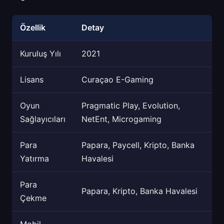
Özellik
Detay
Kuruluş Yılı
2021
Lisans
Curaçao E-Gaming
Oyun
Pragmatic Play, Evolution,
Sağlayıcıları
NetEnt, Microgaming
Para
Papara, Paycell, Kripto, Banka
Yatırma
Havalesi
Para
Papara, Kripto, Banka Havalesi
Çekme