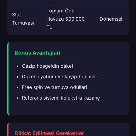
Toplam Ödül
Slot
Havuzu 500.000
Dönemsel
Turnuvası
TL
Bonus Avantajları
Cazip hoşgeldin paketi
Düzenli yatırım ve kayıp bonusları
Free spin ve turnuva ödülleri
Referans sistemi ile ekstra kazanç
Dikkat Edilmesi Gerekenler