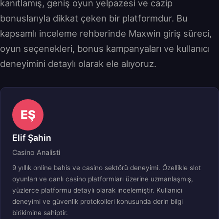
kanıtlamış, geniş oyun yelpazesi ve cazip
bonuslarıyla dikkat çeken bir platformdur. Bu
kapsamlı inceleme rehberinde Maxwin giriş süreci,
oyun seçenekleri, bonus kampanyaları ve kullanıcı
deneyimini detaylı olarak ele alıyoruz.
EŞ
Elif Şahin
Casino Analisti
9 yıllık online bahis ve casino sektörü deneyimi. Özellikle slot
oyunları ve canlı casino platformları üzerine uzmanlaşmış,
yüzlerce platformu detaylı olarak incelemiştir. Kullanıcı
deneyimi ve güvenlik protokolleri konusunda derin bilgi
birikimine sahiptir.