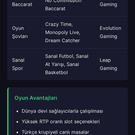
No Commission
Baccarat
Gaming
Baccarat
Crazy Time,
Oyun
Evolution
Monopoly Live,
Şovları
Gaming
Dream Catcher
Sanal Futbol, Sanal
Sanal
Leap
At Yarışı, Sanal
Spor
Gaming
Basketbol
Oyun Avantajları
Dünya devi sağlayıcılarla çalışılması
Yüksek RTP oranlı slot seçenekleri
Türkçe krupiyeli canlı masalar