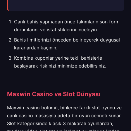
Canlı bahis yapmadan önce takımların son form
durumlarını ve istatistiklerini inceleyin.
Bahis limitlerinizi önceden belirleyerek duygusal
kararlardan kaçının.
Kombine kuponlar yerine tekli bahislerle
başlayarak riskinizi minimize edebilirsiniz.
Maxwin Casino ve Slot Dünyası
Maxwin casino bölümü, binlerce farklı slot oyunu ve
canlı casino masasıyla adeta bir oyun cenneti sunar.
Slot kategorisinde klasik 3 makaralı oyunlardan,