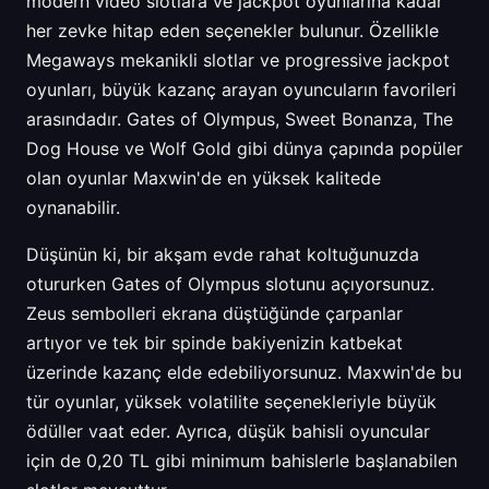
modern video slotlara ve jackpot oyunlarına kadar
her zevke hitap eden seçenekler bulunur. Özellikle
Megaways mekanikli slotlar ve progressive jackpot
oyunları, büyük kazanç arayan oyuncuların favorileri
arasındadır. Gates of Olympus, Sweet Bonanza, The
Dog House ve Wolf Gold gibi dünya çapında popüler
olan oyunlar Maxwin'de en yüksek kalitede
oynanabilir.
Düşünün ki, bir akşam evde rahat koltuğunuzda
otururken Gates of Olympus slotunu açıyorsunuz.
Zeus sembolleri ekrana düştüğünde çarpanlar
artıyor ve tek bir spinde bakiyenizin katbekat
üzerinde kazanç elde edebiliyorsunuz. Maxwin'de bu
tür oyunlar, yüksek volatilite seçenekleriyle büyük
ödüller vaat eder. Ayrıca, düşük bahisli oyuncular
için de 0,20 TL gibi minimum bahislerle başlanabilen