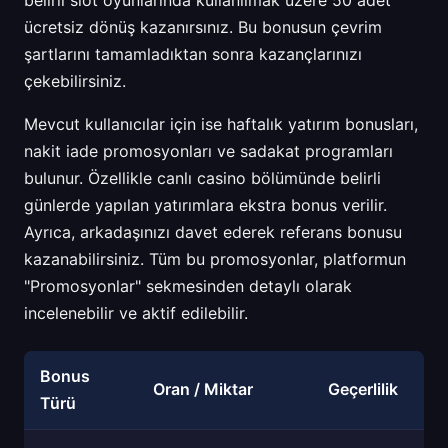
belirli slot oyunlarında kullanılmak üzere 50 adet
ücretsiz dönüş kazanırsınız. Bu bonusun çevrim
şartlarını tamamladıktan sonra kazançlarınızı
çekebilirsiniz.
Mevcut kullanıcılar için ise haftalık yatırım bonusları,
nakit iade promosyonları ve sadakat programları
bulunur. Özellikle canlı casino bölümünde belirli
günlerde yapılan yatırımlara ekstra bonus verilir.
Ayrıca, arkadaşınızı davet ederek referans bonusu
kazanabilirsiniz. Tüm bu promosyonlar, platformun
"Promosyonlar" sekmesinden detaylı olarak
incelenebilir ve aktif edilebilir.
Bonus
Oran / Miktar
Geçerlilik
Türü