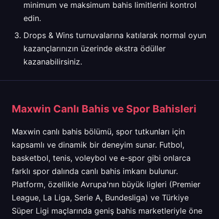
minimum ve maksimum bahis limitlerini kontrol
edin.
Drops & Wins turnuvalarına katılarak normal oyun
kazançlarınızın üzerinde ekstra ödüller
kazanabilirsiniz.
Maxwin Canlı Bahis ve Spor Bahisleri
Maxwin canlı bahis bölümü, spor tutkunları için
kapsamlı ve dinamik bir deneyim sunar. Futbol,
basketbol, tenis, voleybol ve e-spor gibi onlarca
farklı spor dalında canlı bahis imkanı bulunur.
Platform, özellikle Avrupa'nın büyük ligleri (Premier
League, La Liga, Serie A, Bundesliga) ve Türkiye
Süper Ligi maçlarında geniş bahis marketleriyle öne