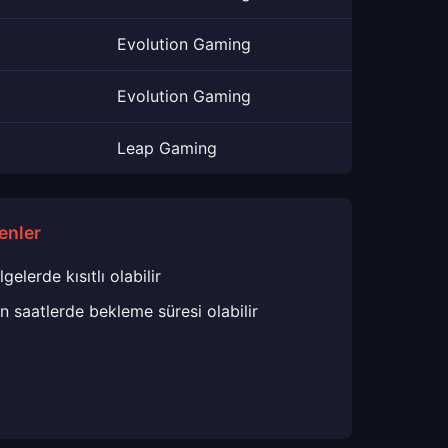
Evolution Gaming
Evolution Gaming
Leap Gaming
enler
gelerde kısıtlı olabilir
 saatlerde bekleme süresi olabilir