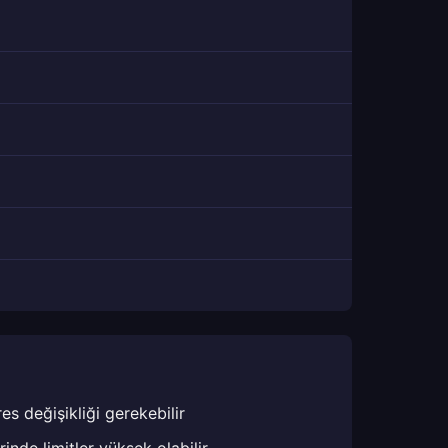
es değişikliği gerekebilir