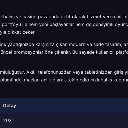
ne bahis ve casino pazarında aktif olarak hizmet veren bir p
 portföyü ile hem yeni başlayanlar hem de deneyimli oyuncul
iyle dikkat çeker.
giriş yaptığınızda karşınıza çıkan modern ve sade tasarım, ar
 güncel promosyonlar öne çıkarılır. Bu sayede kullanıcı, pla
mluluğudur. Akıllı telefonunuzdan veya tabletinizden giriş
s bölümünde, maçları anlık olarak takip edip hızlı bahis kupon
Detay
2021