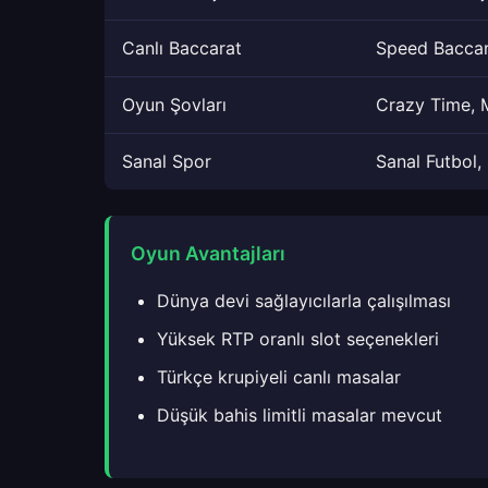
Canlı Baccarat
Speed Baccar
Oyun Şovları
Crazy Time, 
Sanal Spor
Sanal Futbol,
Oyun Avantajları
Dünya devi sağlayıcılarla çalışılması
Yüksek RTP oranlı slot seçenekleri
Türkçe krupiyeli canlı masalar
Düşük bahis limitli masalar mevcut