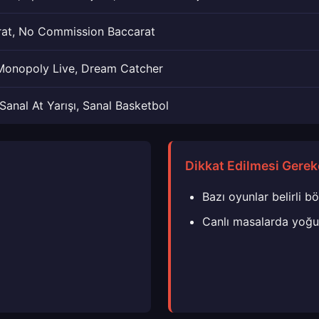
at, No Commission Baccarat
Monopoly Live, Dream Catcher
 Sanal At Yarışı, Sanal Basketbol
Dikkat Edilmesi Gerek
Bazı oyunlar belirli böl
Canlı masalarda yoğun