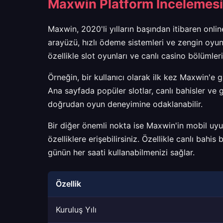
Maxwin Platform İncelemesi
Maxwin, 2020'li yılların başından itibaren onli
arayüzü, hızlı ödeme sistemleri ve zengin oyun
özellikle slot oyunları ve canlı casino bölümler
Örneğin, bir kullanıcı olarak ilk kez Maxwin'e 
Ana sayfada popüler slotlar, canlı bahisler ve
doğrudan oyun deneyimine odaklanabilir.
Bir diğer önemli nokta ise Maxwin'in mobil uyu
özelliklere erişebilirsiniz. Özellikle canlı bahi
günün her saati kullanabilmenizi sağlar.
Özellik
Kuruluş Yılı