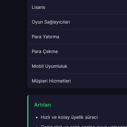
Lisans
Oyun Sağlayıcıları
Para Yatırma
Para Çekme
Mobil Uyumluluk
Müşteri Hizmetleri
Artıları
Hızlı ve kolay üyelik süreci