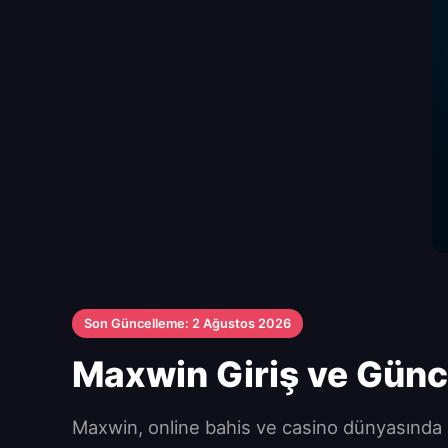
Son Güncelleme: 2 Ağustos 2026
Maxwin Giriş ve Günc
Maxwin, online bahis ve casino dünyasında k