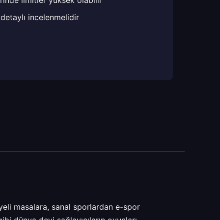
nde limitler yüksek olabilir
detaylı incelenmelidir
yeli masalara, sanal sporlardan e-spor