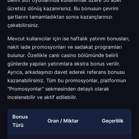
belirli slot oyunlarında kullanılmak üzere 50 adet
ücretsiz dönüş kazanırsınız. Bu bonusun çevrim
şartlarını tamamladıktan sonra kazançlarınızı
çekebilirsiniz.
Mevcut kullanıcılar için ise haftalık yatırım bonusları,
nakit iade promosyonları ve sadakat programları
bulunur. Özellikle canlı casino bölümünde belirli
günlerde yapılan yatırımlara ekstra bonus verilir.
Ayrıca, arkadaşınızı davet ederek referans bonusu
kazanabilirsiniz. Tüm bu promosyonlar, platformun
"Promosyonlar" sekmesinden detaylı olarak
incelenebilir ve aktif edilebilir.
Bonus
Oran / Miktar
Geçerlilik
Türü