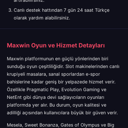
artırabilirsiniz.
Canlı destek hattından 7 gün 24 saat Türkçe
olarak yardım alabilirsiniz.
Maxwin Oyun ve Hizmet Detayları
Maxwin platformunun en güçlü yönlerinden biri
sunduğu oyun çeşitliliğidir. Slot makinelerinden canlı
krupiyeli masalara, sanal sporlardan e-spor
bahislerine kadar geniş bir yelpazede hizmet verir.
Özellikle Pragmatic Play, Evolution Gaming ve
NetEnt gibi dünya devi sağlayıcıların oyunları
platformda yer alır. Bu durum, oyun kalitesi ve
adilliği açısından kullanıcılara büyük bir güven verir.
Mesela, Sweet Bonanza, Gates of Olympus ve Big