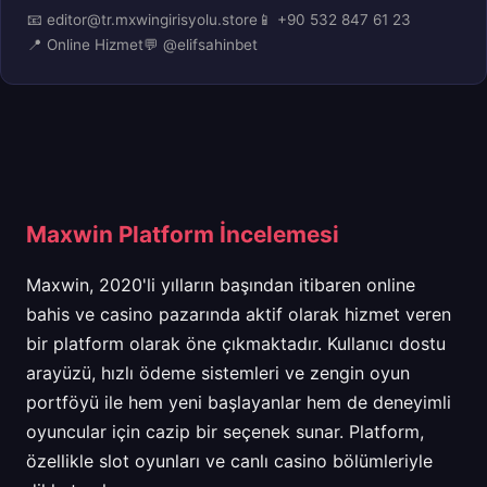
📧 editor@tr.mxwingirisyolu.store
📱 +90 532 847 61 23
📍 Online Hizmet
💬 @elifsahinbet
Maxwin Platform İncelemesi
Maxwin, 2020'li yılların başından itibaren online
bahis ve casino pazarında aktif olarak hizmet veren
bir platform olarak öne çıkmaktadır. Kullanıcı dostu
arayüzü, hızlı ödeme sistemleri ve zengin oyun
portföyü ile hem yeni başlayanlar hem de deneyimli
oyuncular için cazip bir seçenek sunar. Platform,
özellikle slot oyunları ve canlı casino bölümleriyle