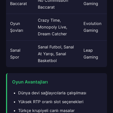
No Commission
Baccarat
Gaming
Baccarat
Crazy Time,
Oyun
Evolution
Monopoly Live,
Şovları
Gaming
Dream Catcher
Sanal Futbol, Sanal
Sanal
Leap
At Yarışı, Sanal
Spor
Gaming
Basketbol
Oyun Avantajları
Dünya devi sağlayıcılarla çalışılması
Yüksek RTP oranlı slot seçenekleri
Türkçe krupiyeli canlı masalar