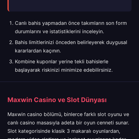
Canlı bahis yapmadan önce takımların son form
durumlarını ve istatistiklerini inceleyin.
Bahis limitlerinizi önceden belirleyerek duygusal
kararlardan kaçının.
Kombine kuponlar yerine tekli bahislerle
başlayarak riskinizi minimize edebilirsiniz.
Maxwin Casino ve Slot Dünyası
Maxwin casino bölümü, binlerce farklı slot oyunu ve
canlı casino masasıyla adeta bir oyun cenneti sunar.
Slot kategorisinde klasik 3 makaralı oyunlardan,