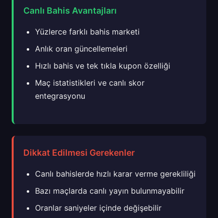
Canlı Bahis Avantajları
Yüzlerce farklı bahis marketi
Anlık oran güncellemeleri
Hızlı bahis ve tek tıkla kupon özelliği
Maç istatistikleri ve canlı skor
entegrasyonu
Dikkat Edilmesi Gerekenler
Canlı bahislerde hızlı karar verme gerekliliği
Bazı maçlarda canlı yayın bulunmayabilir
Oranlar saniyeler içinde değişebilir