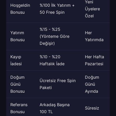
Yeni
Hoşgeldin
%100 İlk Yatırım +
Üyelere
Bonusu
50 Free Spin
Özel
%15 - %25
Yatırım
Her
(Yönteme Göre
Bonusu
Yatırımda
Değişir)
Kayıp
%10 - %20
Her Hafta
İadesi
Haftalık İade
Pazartesi
Doğum
Doğum
Ücretsiz Free Spin
Günü
Günü
Paketi
Bonusu
Ayında
Referans
Arkadaş Başına
Süresiz
Bonusu
100 TL