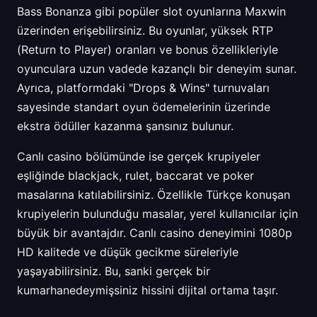
Bass Bonanza gibi popüler slot oyunlarına Maxwin
üzerinden erişebilirsiniz. Bu oyunlar, yüksek RTP
(Return to Player) oranları ve bonus özellikleriyle
oyunculara uzun vadede kazançlı bir deneyim sunar.
Ayrıca, platformdaki "Drops & Wins" turnuvaları
sayesinde standart oyun ödemelerinin üzerinde
ekstra ödüller kazanma şansınız bulunur.
Canlı casino bölümünde ise gerçek krupiyeler
eşliğinde blackjack, rulet, baccarat ve poker
masalarına katılabilirsiniz. Özellikle Türkçe konuşan
krupiyelerin bulunduğu masalar, yerel kullanıcılar için
büyük bir avantajdır. Canlı casino deneyimini 1080p
HD kalitede ve düşük gecikme süreleriyle
yaşayabilirsiniz. Bu, sanki gerçek bir
kumarhanedeymişsiniz hissini dijital ortama taşır.