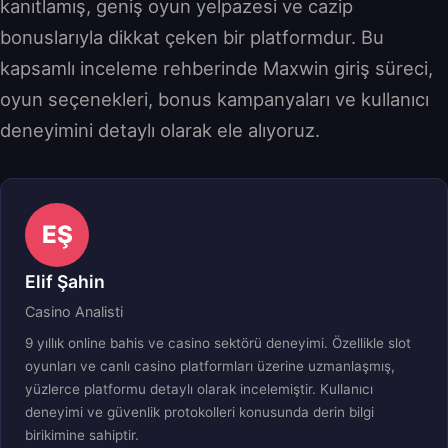
kanıtlamış, geniş oyun yelpazesi ve cazip
bonuslarıyla dikkat çeken bir platformdur. Bu
kapsamlı inceleme rehberinde Maxwin giriş süreci,
oyun seçenekleri, bonus kampanyaları ve kullanıcı
deneyimini detaylı olarak ele alıyoruz.
EŞ
Elif Şahin
Casino Analisti
9 yıllık online bahis ve casino sektörü deneyimi. Özellikle slot
oyunları ve canlı casino platformları üzerine uzmanlaşmış,
yüzlerce platformu detaylı olarak incelemiştir. Kullanıcı
deneyimi ve güvenlik protokolleri konusunda derin bilgi
birikimine sahiptir.