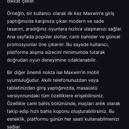
dikkat çeker.
Örneğin, bir kullanıcı olarak ilk kez Maxwin'e giriş
yaptığınızda karşınıza çıkan modern ve sade
tasarım, aradığınız oyunlara hızlıca ulaşmanızı sağlar.
Ana sayfada popüler slotlar, canlı bahisler ve güncel
promosyonlar öne çıkarılır. Bu sayede kullanıcı,
platforma alışma sürecini minimumda tutarak
doğrudan oyun deneyimine odaklanabilir.
Bir diğer önemli nokta ise Maxwin'in mobil
uyumluluğudur. Akıllı telefonunuzdan veya
tabletinizden giriş yaptığınızda, masaüstü
versiyonundaki tüm özelliklere erişebilirsiniz.
Özellikle canlı bahis bölümünde, maçları anlık olarak
takip edip hızlı bahis kuponu oluşturabilirsiniz. Bu
esneklik, platformu günün her saati kullanabilmenizi
sağlar.