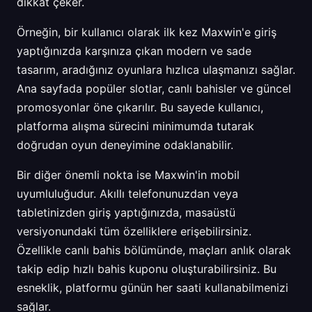
dikkat çeker.
Örneğin, bir kullanıcı olarak ilk kez Maxwin'e giriş
yaptığınızda karşınıza çıkan modern ve sade
tasarım, aradığınız oyunlara hızlıca ulaşmanızı sağlar.
Ana sayfada popüler slotlar, canlı bahisler ve güncel
promosyonlar öne çıkarılır. Bu sayede kullanıcı,
platforma alışma sürecini minimumda tutarak
doğrudan oyun deneyimine odaklanabilir.
Bir diğer önemli nokta ise Maxwin'in mobil
uyumluluğudur. Akıllı telefonunuzdan veya
tabletinizden giriş yaptığınızda, masaüstü
versiyonundaki tüm özelliklere erişebilirsiniz.
Özellikle canlı bahis bölümünde, maçları anlık olarak
takip edip hızlı bahis kuponu oluşturabilirsiniz. Bu
esneklik, platformu günün her saati kullanabilmenizi
sağlar.