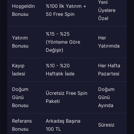
Yeni
Hoşgeldin
%100 İlk Yatırım +
Üyelere
Bonusu
50 Free Spin
Özel
%15 - %25
Yatırım
Her
(Yönteme Göre
Bonusu
Yatırımda
Değişir)
Kayıp
%10 - %20
Her Hafta
İadesi
Haftalık İade
Pazartesi
Doğum
Doğum
Ücretsiz Free Spin
Günü
Günü
Paketi
Bonusu
Ayında
Referans
Arkadaş Başına
Süresiz
Bonusu
100 TL