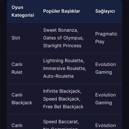
Oyun
Popüler Başlıklar
Sağlayıcı
Kategorisi
Sweet Bonanza,
Pragmatic
Slot
Gates of Olympus,
Play
Starlight Princess
Lightning Roulette,
Canlı
Evolution
Immersive Roulette,
Rulet
Gaming
Auto-Roulette
Infinite Blackjack,
Canlı
Evolution
Speed Blackjack,
Blackjack
Gaming
Free Bet Blackjack
Speed Baccarat,
Canlı
Evolution