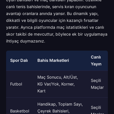
canlı tenis bahislerinde, servis kıran oyuncunun
avantajı oranlara anında yansır. Bu dinamik yapı,
dikkatli ve bilgili oyuncular için kazançlı fırsatlar
yaratır. Ayrıca platformda maç istatistikleri ve canlı
skor takibi de mevcuttur, böylece ek bir uygulamaya
ihtiyaç duymazsınız.
Canlı
Spor Dalı
Bahis Marketleri
Yayın
Maç Sonucu, Alt/Üst,
Seçili
Futbol
KG Var/Yok, Korner,
Maçlar
Kart
Handikap, Toplam Sayı,
Seçili
Basketbol
Çeyrek Bahisleri,