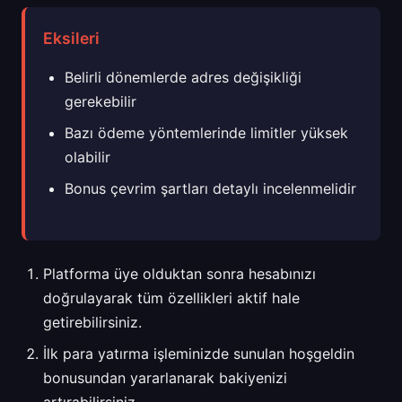
Eksileri
Belirli dönemlerde adres değişikliği
gerekebilir
Bazı ödeme yöntemlerinde limitler yüksek
olabilir
Bonus çevrim şartları detaylı incelenmelidir
Platforma üye olduktan sonra hesabınızı
doğrulayarak tüm özellikleri aktif hale
getirebilirsiniz.
İlk para yatırma işleminizde sunulan hoşgeldin
bonusundan yararlanarak bakiyenizi