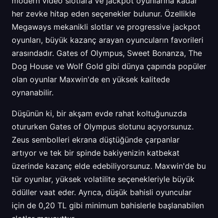
modern video slotlara ve jackpot oyunlarına kadar
her zevke hitap eden seçenekler bulunur. Özellikle
Megaways mekanikli slotlar ve progressive jackpot
oyunları, büyük kazanç arayan oyuncuların favorileri
arasındadır. Gates of Olympus, Sweet Bonanza, The
Dog House ve Wolf Gold gibi dünya çapında popüler
olan oyunlar Maxwin'de en yüksek kalitede
oynanabilir.
Düşünün ki, bir akşam evde rahat koltuğunuzda
otururken Gates of Olympus slotunu açıyorsunuz.
Zeus sembolleri ekrana düştüğünde çarpanlar
artıyor ve tek bir spinde bakiyenizin katbekat
üzerinde kazanç elde edebiliyorsunuz. Maxwin'de bu
tür oyunlar, yüksek volatilite seçenekleriyle büyük
ödüller vaat eder. Ayrıca, düşük bahisli oyuncular
için de 0,20 TL gibi minimum bahislerle başlanabilen