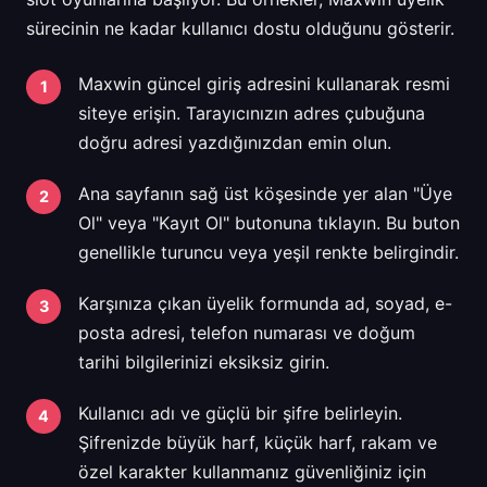
sürecinin ne kadar kullanıcı dostu olduğunu gösterir.
Maxwin güncel giriş adresini kullanarak resmi
siteye erişin. Tarayıcınızın adres çubuğuna
doğru adresi yazdığınızdan emin olun.
Ana sayfanın sağ üst köşesinde yer alan "Üye
Ol" veya "Kayıt Ol" butonuna tıklayın. Bu buton
genellikle turuncu veya yeşil renkte belirgindir.
Karşınıza çıkan üyelik formunda ad, soyad, e-
posta adresi, telefon numarası ve doğum
tarihi bilgilerinizi eksiksiz girin.
Kullanıcı adı ve güçlü bir şifre belirleyin.
Şifrenizde büyük harf, küçük harf, rakam ve
özel karakter kullanmanız güvenliğiniz için