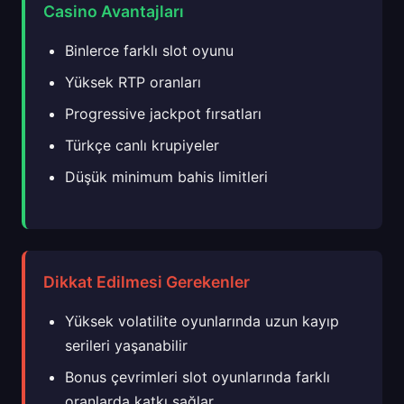
Casino Avantajları
Binlerce farklı slot oyunu
Yüksek RTP oranları
Progressive jackpot fırsatları
Türkçe canlı krupiyeler
Düşük minimum bahis limitleri
Dikkat Edilmesi Gerekenler
Yüksek volatilite oyunlarında uzun kayıp
serileri yaşanabilir
Bonus çevrimleri slot oyunlarında farklı
oranlarda katkı sağlar