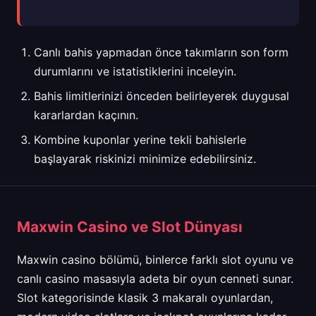
Canlı bahis yapmadan önce takımların son form
durumlarını ve istatistiklerini inceleyin.
Bahis limitlerinizi önceden belirleyerek duygusal
kararlardan kaçının.
Kombine kuponlar yerine tekli bahislerle
başlayarak riskinizi minimize edebilirsiniz.
Maxwin Casino ve Slot Dünyası
Maxwin casino bölümü, binlerce farklı slot oyunu ve
canlı casino masasıyla adeta bir oyun cenneti sunar.
Slot kategorisinde klasik 3 makaralı oyunlardan,