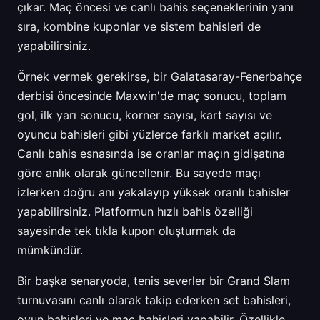
çıkar. Maç öncesi ve canlı bahis seçeneklerinin yanı
sıra, kombine kuponlar ve sistem bahisleri de
yapabilirsiniz.
Örnek vermek gerekirse, bir Galatasaray-Fenerbahçe
derbisi öncesinde Maxwin'de maç sonucu, toplam
gol, ilk yarı sonucu, korner sayısı, kart sayısı ve
oyuncu bahisleri gibi yüzlerce farklı market açılır.
Canlı bahis esnasında ise oranlar maçın gidişatına
göre anlık olarak güncellenir. Bu sayede maçı
izlerken doğru anı yakalayıp yüksek oranlı bahisler
yapabilirsiniz. Platformun hızlı bahis özelliği
sayesinde tek tıkla kupon oluşturmak da
mümkündür.
Bir başka senaryoda, tenis severler bir Grand Slam
turnuvasını canlı olarak takip ederken set bahisleri,
oyun bahisleri ve maç bahisleri yapabilir. Özellikle