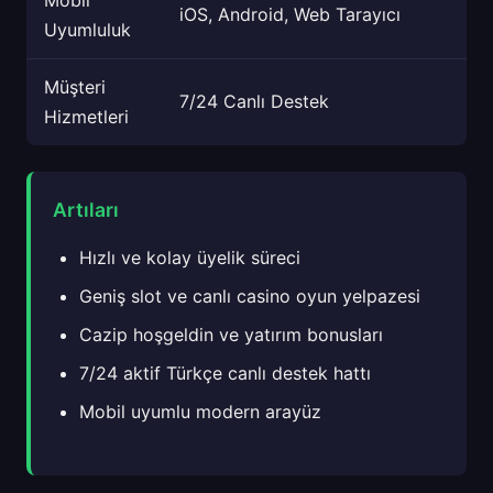
Mobil
iOS, Android, Web Tarayıcı
Uyumluluk
Müşteri
7/24 Canlı Destek
Hizmetleri
Artıları
Hızlı ve kolay üyelik süreci
Geniş slot ve canlı casino oyun yelpazesi
Cazip hoşgeldin ve yatırım bonusları
7/24 aktif Türkçe canlı destek hattı
Mobil uyumlu modern arayüz