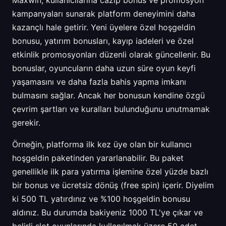
Maxwin, kullanıcılarına cazip bonus ve promosyon
kampanyaları sunarak platform deneyimini daha
kazançlı hale getirir. Yeni üyelere özel hoşgeldin
bonusu, yatırım bonusları, kayıp iadeleri ve özel
etkinlik promosyonları düzenli olarak güncellenir. Bu
bonuslar, oyuncuların daha uzun süre oyun keyfi
yaşamasını ve daha fazla bahis yapma imkanı
bulmasını sağlar. Ancak her bonusun kendine özgü
çevrim şartları ve kuralları bulunduğunu unutmamak
gerekir.
Örneğin, platforma ilk kez üye olan bir kullanıcı
hoşgeldin paketinden yararlanabilir. Bu paket
genellikle ilk para yatırma işlemine özel yüzde bazlı
bir bonus ve ücretsiz dönüş (free spin) içerir. Diyelim
ki 500 TL yatırdınız ve %100 hoşgeldin bonusu
aldınız. Bu durumda bakiyeniz 1000 TL'ye çıkar ve