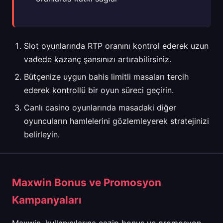
Slot oyunlarında RTP oranını kontrol ederek uzun
vadede kazanç şansınızı artırabilirsiniz.
Bütçenize uygun bahis limitli masaları tercih
ederek kontrollü bir oyun süreci geçirin.
Canlı casino oyunlarında masadaki diğer
oyuncuların hamlelerini gözlemleyerek stratejinizi
belirleyin.
Maxwin Bonus ve Promosyon
Kampanyaları