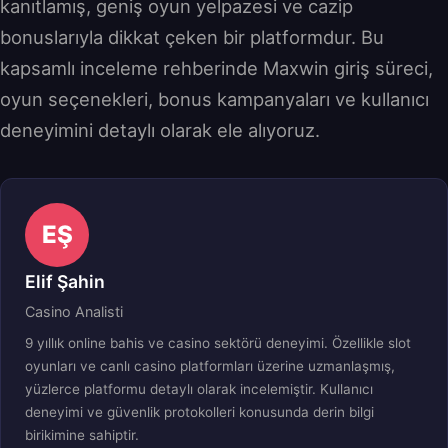
kanıtlamış, geniş oyun yelpazesi ve cazip
bonuslarıyla dikkat çeken bir platformdur. Bu
kapsamlı inceleme rehberinde Maxwin giriş süreci,
oyun seçenekleri, bonus kampanyaları ve kullanıcı
deneyimini detaylı olarak ele alıyoruz.
EŞ
Elif Şahin
Casino Analisti
9 yıllık online bahis ve casino sektörü deneyimi. Özellikle slot
oyunları ve canlı casino platformları üzerine uzmanlaşmış,
yüzlerce platformu detaylı olarak incelemiştir. Kullanıcı
deneyimi ve güvenlik protokolleri konusunda derin bilgi
birikimine sahiptir.