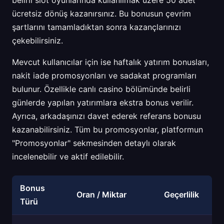
belirli slot oyunlarında kullanılmak üzere 50 adet
ücretsiz dönüş kazanırsınız. Bu bonusun çevrim
şartlarını tamamladıktan sonra kazançlarınızı
çekebilirsiniz.
Mevcut kullanıcılar için ise haftalık yatırım bonusları,
nakit iade promosyonları ve sadakat programları
bulunur. Özellikle canlı casino bölümünde belirli
günlerde yapılan yatırımlara ekstra bonus verilir.
Ayrıca, arkadaşınızı davet ederek referans bonusu
kazanabilirsiniz. Tüm bu promosyonlar, platformun
"Promosyonlar" sekmesinden detaylı olarak
incelenebilir ve aktif edilebilir.
Bonus
Oran / Miktar
Geçerlilik
Türü