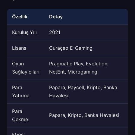
Özellik
Detay
Kuruluş Yılı
2021
Lisans
Curaçao E-Gaming
Oyun
Pragmatic Play, Evolution,
Sağlayıcıları
NetEnt, Microgaming
Para
Papara, Paycell, Kripto, Banka
Yatırma
Havalesi
Para
Papara, Kripto, Banka Havalesi
Çekme