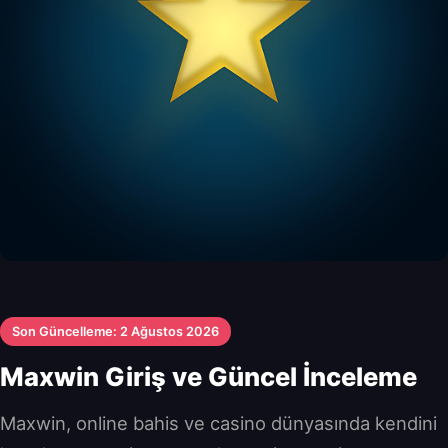
Son Güncelleme: 2 Ağustos 2026
Maxwin Giriş ve Güncel İnceleme
Maxwin, online bahis ve casino dünyasında kendini