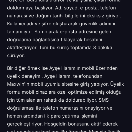
doldurmaya başlıyor. Ad, soyad, e-posta, telefon
numarası ve doğum tarihi bilgilerini eksiksiz giriyor.
Kullanıcı adı ve şifre oluşturarak güvenlik adımını
tamamlıyor. Son olarak e-posta adresine gelen
doğrulama bağlantısına tıklayarak hesabını
aktifleştiriyor. Tüm bu süreç toplamda 3 dakika
sürüyor.
Bir diğer örnek ise Ayşe Hanım'ın mobil üzerinden
üyelik deneyimi. Ayşe Hanım, telefonundan
Maxwin'in mobil uyumlu sitesine giriş yapıyor. Üyelik
formu mobil cihazlara özel optimize edilmiş olduğu
için tüm alanları rahatlıkla doldurabiliyor. SMS
doğrulaması ile telefon numarasını onaylıyor ve
hemen ardından ilk para yatırma işlemini
gerçekleştiriyor. Hoşgeldin bonusunu aktif ederek
slot oyunlarına başlıyor. Bu örnekler, Maxwin üyelik