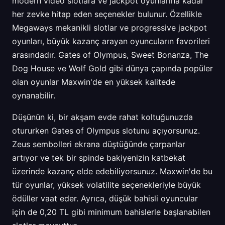
modern video slotlara ve jackpot oyunlarına kadar
her zevke hitap eden seçenekler bulunur. Özellikle
Megaways mekanikli slotlar ve progressive jackpot
oyunları, büyük kazanç arayan oyuncuların favorileri
arasındadır. Gates of Olympus, Sweet Bonanza, The
Dog House ve Wolf Gold gibi dünya çapında popüler
olan oyunlar Maxwin'de en yüksek kalitede
oynanabilir.
Düşünün ki, bir akşam evde rahat koltuğunuzda
otururken Gates of Olympus slotunu açıyorsunuz.
Zeus sembolleri ekrana düştüğünde çarpanlar
artıyor ve tek bir spinde bakiyenizin katbekat
üzerinde kazanç elde edebiliyorsunuz. Maxwin'de bu
tür oyunlar, yüksek volatilite seçenekleriyle büyük
ödüller vaat eder. Ayrıca, düşük bahisli oyuncular
için de 0,20 TL gibi minimum bahislerle başlanabilen