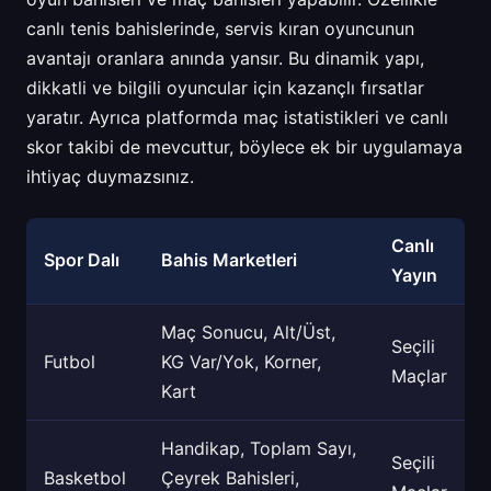
canlı tenis bahislerinde, servis kıran oyuncunun
avantajı oranlara anında yansır. Bu dinamik yapı,
dikkatli ve bilgili oyuncular için kazançlı fırsatlar
yaratır. Ayrıca platformda maç istatistikleri ve canlı
skor takibi de mevcuttur, böylece ek bir uygulamaya
ihtiyaç duymazsınız.
Canlı
Spor Dalı
Bahis Marketleri
Yayın
Maç Sonucu, Alt/Üst,
Seçili
Futbol
KG Var/Yok, Korner,
Maçlar
Kart
Handikap, Toplam Sayı,
Seçili
Basketbol
Çeyrek Bahisleri,