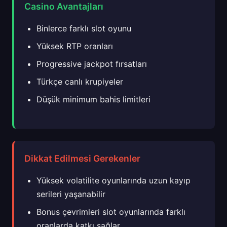
Casino Avantajları
Binlerce farklı slot oyunu
Yüksek RTP oranları
Progressive jackpot fırsatları
Türkçe canlı krupiyeler
Düşük minimum bahis limitleri
Dikkat Edilmesi Gerekenler
Yüksek volatilite oyunlarında uzun kayıp
serileri yaşanabilir
Bonus çevrimleri slot oyunlarında farklı
oranlarda katkı sağlar