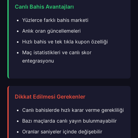
Canlı Bahis Avantajları
Yüzlerce farklı bahis marketi
Anlık oran güncellemeleri
Hızlı bahis ve tek tıkla kupon özelliği
Maç istatistikleri ve canlı skor
entegrasyonu
Dikkat Edilmesi Gerekenler
Canlı bahislerde hızlı karar verme gerekliliği
Bazı maçlarda canlı yayın bulunmayabilir
Oranlar saniyeler içinde değişebilir