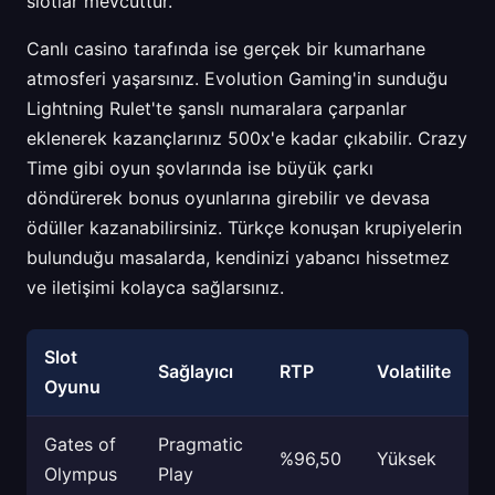
slotlar mevcuttur.
Canlı casino tarafında ise gerçek bir kumarhane
atmosferi yaşarsınız. Evolution Gaming'in sunduğu
Lightning Rulet'te şanslı numaralara çarpanlar
eklenerek kazançlarınız 500x'e kadar çıkabilir. Crazy
Time gibi oyun şovlarında ise büyük çarkı
döndürerek bonus oyunlarına girebilir ve devasa
ödüller kazanabilirsiniz. Türkçe konuşan krupiyelerin
bulunduğu masalarda, kendinizi yabancı hissetmez
ve iletişimi kolayca sağlarsınız.
Slot
Sağlayıcı
RTP
Volatilite
Oyunu
Gates of
Pragmatic
%96,50
Yüksek
Olympus
Play