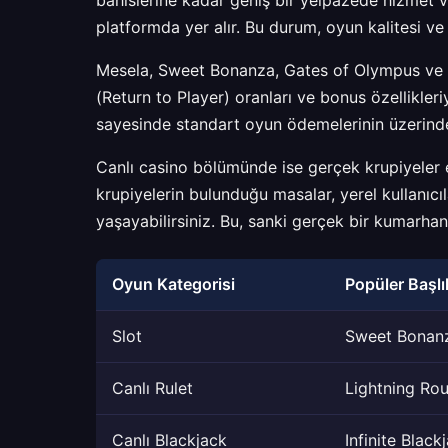
bahislerine kadar geniş bir yelpazede hizmet v
platformda yer alır. Bu durum, oyun kalitesi ve 
Mesela, Sweet Bonanza, Gates of Olympus ve Bi
(Return to Player) oranları ve bonus özellikle
sayesinde standart oyun ödemelerinin üzerinde
Canlı casino bölümünde ise gerçek krupiyeler eş
krupiyelerin bulunduğu masalar, yerel kullanıc
yaşayabilirsiniz. Bu, sanki gerçek bir kumarhane
Oyun Kategorisi
Popüler Başlı
Slot
Sweet Bonanza
Canlı Rulet
Lightning Rou
Canlı Blackjack
Infinite Blac