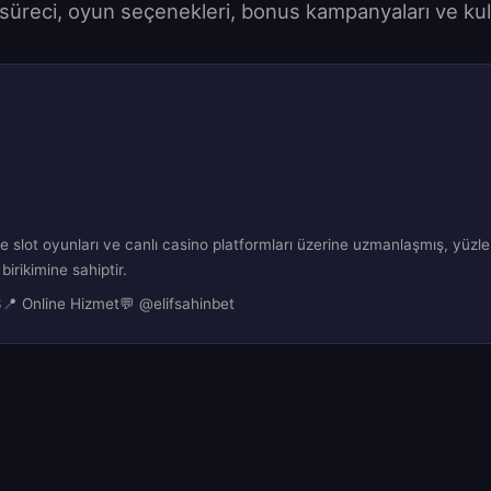
üreci, oyun seçenekleri, bonus kampanyaları ve kullan
le slot oyunları ve canlı casino platformları üzerine uzmanlaşmış, yüzler
irikimine sahiptir.
3
📍 Online Hizmet
💬 @elifsahinbet