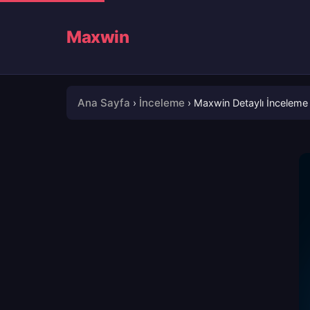
Maxwin
Ana Sayfa
İnceleme
›
›
Maxwin Detaylı İnceleme