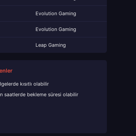
Evolution Gaming
Evolution Gaming
Leap Gaming
enler
gelerde kısıtlı olabilir
 saatlerde bekleme süresi olabilir