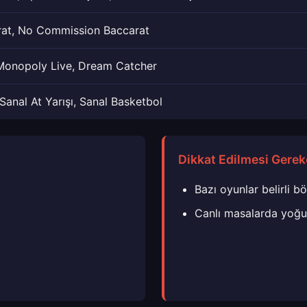
at, No Commission Baccarat
Monopoly Live, Dream Catcher
 Sanal At Yarışı, Sanal Basketbol
Dikkat Edilmesi Gerek
Bazı oyunlar belirli böl
Canlı masalarda yoğun