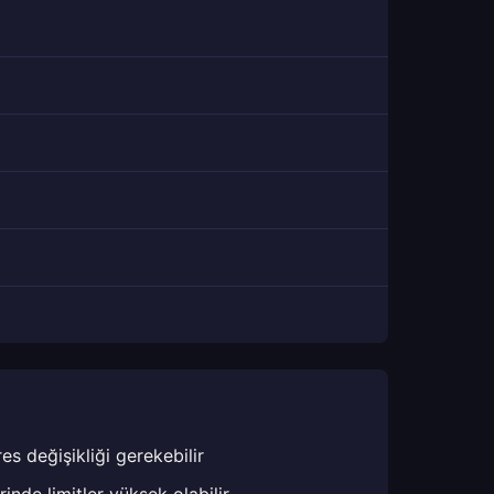
es değişikliği gerekebilir