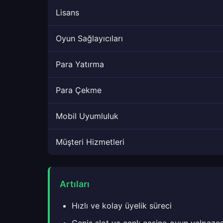
Lisans
Oyun Sağlayıcıları
Para Yatırma
Para Çekme
Mobil Uyumluluk
Müşteri Hizmetleri
Artıları
Hızlı ve kolay üyelik süreci