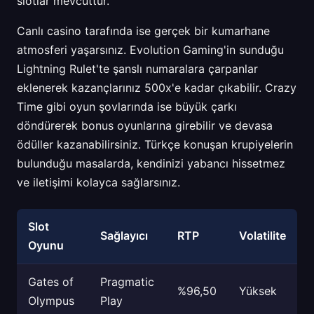
slotlar mevcuttur.
Canlı casino tarafında ise gerçek bir kumarhane
atmosferi yaşarsınız. Evolution Gaming'in sunduğu
Lightning Rulet'te şanslı numaralara çarpanlar
eklenerek kazançlarınız 500x'e kadar çıkabilir. Crazy
Time gibi oyun şovlarında ise büyük çarkı
döndürerek bonus oyunlarına girebilir ve devasa
ödüller kazanabilirsiniz. Türkçe konuşan krupiyelerin
bulunduğu masalarda, kendinizi yabancı hissetmez
ve iletişimi kolayca sağlarsınız.
Slot
Sağlayıcı
RTP
Volatilite
Oyunu
Gates of
Pragmatic
%96,50
Yüksek
Olympus
Play