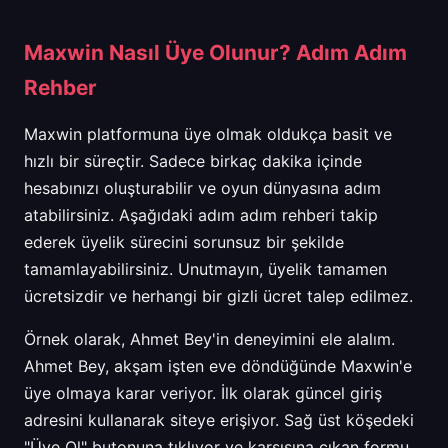
Maxwin Nasıl Üye Olunur? Adım Adım
Rehber
Maxwin platformuna üye olmak oldukça basit ve
hızlı bir süreçtir. Sadece birkaç dakika içinde
hesabınızı oluşturabilir ve oyun dünyasına adım
atabilirsiniz. Aşağıdaki adım adım rehberi takip
ederek üyelik sürecini sorunsuz bir şekilde
tamamlayabilirsiniz. Unutmayın, üyelik tamamen
ücretsizdir ve herhangi bir gizli ücret talep edilmez.
Örnek olarak, Ahmet Bey'in deneyimini ele alalım.
Ahmet Bey, akşam işten eve döndüğünde Maxwin'e
üye olmaya karar veriyor. İlk olarak güncel giriş
adresini kullanarak siteye erişiyor. Sağ üst köşedeki
"Üye Ol" butonuna tıklıyor ve karşısına çıkan formu