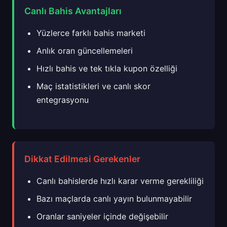
Canlı Bahis Avantajları
Yüzlerce farklı bahis marketi
Anlık oran güncellemeleri
Hızlı bahis ve tek tıkla kupon özelliği
Maç istatistikleri ve canlı skor
entegrasyonu
Dikkat Edilmesi Gerekenler
Canlı bahislerde hızlı karar verme gerekliliği
Bazı maçlarda canlı yayın bulunmayabilir
Oranlar saniyeler içinde değişebilir