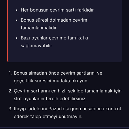
Her bonusun çevrim şartı farklıdır
Bonus süresi dolmadan çevrim
tamamlanmalıdır
Bazı oyunlar çevrime tam katkı
sağlamayabilir
Bonus almadan önce çevrim şartlarını ve
geçerlilik süresini mutlaka okuyun.
Çevrim şartlarını en hızlı şekilde tamamlamak için
slot oyunlarını tercih edebilirsiniz.
Kayıp iadelerini Pazartesi günü hesabınızı kontrol
ederek talep etmeyi unutmayın.