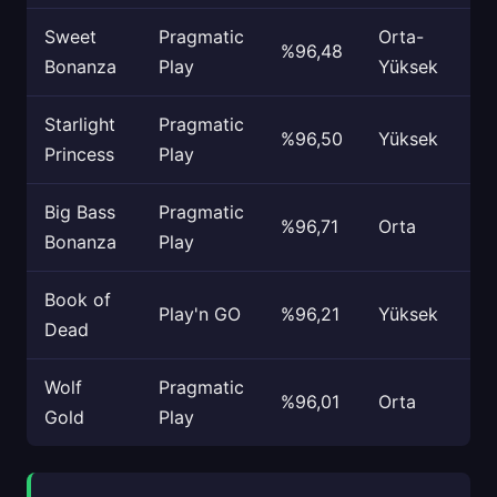
Sweet
Pragmatic
Orta-
%96,48
Bonanza
Play
Yüksek
Starlight
Pragmatic
%96,50
Yüksek
Princess
Play
Big Bass
Pragmatic
%96,71
Orta
Bonanza
Play
Book of
Play'n GO
%96,21
Yüksek
Dead
Wolf
Pragmatic
%96,01
Orta
Gold
Play