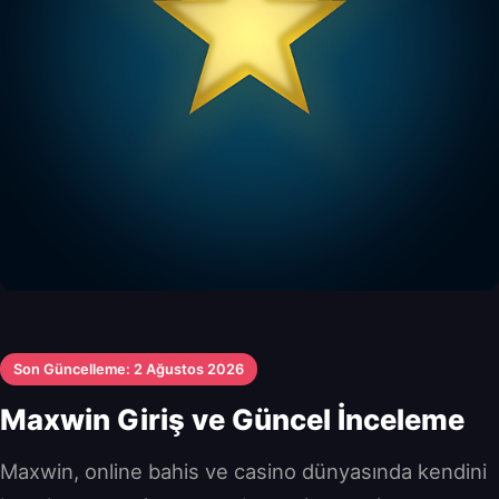
Son Güncelleme: 2 Ağustos 2026
Maxwin Giriş ve Güncel İnceleme
Maxwin, online bahis ve casino dünyasında kendini