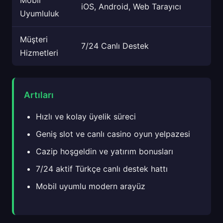
Mobil
iOS, Android, Web Tarayıcı
Uyumluluk
Müşteri
7/24 Canlı Destek
Hizmetleri
Artıları
Hızlı ve kolay üyelik süreci
Geniş slot ve canlı casino oyun yelpazesi
Cazip hoşgeldin ve yatırım bonusları
7/24 aktif Türkçe canlı destek hattı
Mobil uyumlu modern arayüz