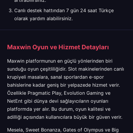
artırabilirsiniz.
Canlı destek hattından 7 gün 24 saat Türkçe
olarak yardım alabilirsiniz.
Maxwin Oyun ve Hizmet Detayları
Maxwin platformunun en güçlü yönlerinden biri
sunduğu oyun çeşitliliğidir. Slot makinelerinden canlı
krupiyeli masalara, sanal sporlardan e-spor
bahislerine kadar geniş bir yelpazede hizmet verir.
Özellikle Pragmatic Play, Evolution Gaming ve
NetEnt gibi dünya devi sağlayıcıların oyunları
platformda yer alır. Bu durum, oyun kalitesi ve
adilliği açısından kullanıcılara büyük bir güven verir.
Mesela, Sweet Bonanza, Gates of Olympus ve Big