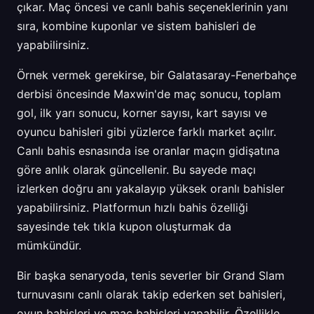
çıkar. Maç öncesi ve canlı bahis seçeneklerinin yanı
sıra, kombine kuponlar ve sistem bahisleri de
yapabilirsiniz.
Örnek vermek gerekirse, bir Galatasaray-Fenerbahçe
derbisi öncesinde Maxwin'de maç sonucu, toplam
gol, ilk yarı sonucu, korner sayısı, kart sayısı ve
oyuncu bahisleri gibi yüzlerce farklı market açılır.
Canlı bahis esnasında ise oranlar maçın gidişatına
göre anlık olarak güncellenir. Bu sayede maçı
izlerken doğru anı yakalayıp yüksek oranlı bahisler
yapabilirsiniz. Platformun hızlı bahis özelliği
sayesinde tek tıkla kupon oluşturmak da
mümkündür.
Bir başka senaryoda, tenis severler bir Grand Slam
turnuvasını canlı olarak takip ederken set bahisleri,
oyun bahisleri ve maç bahisleri yapabilir. Özellikle